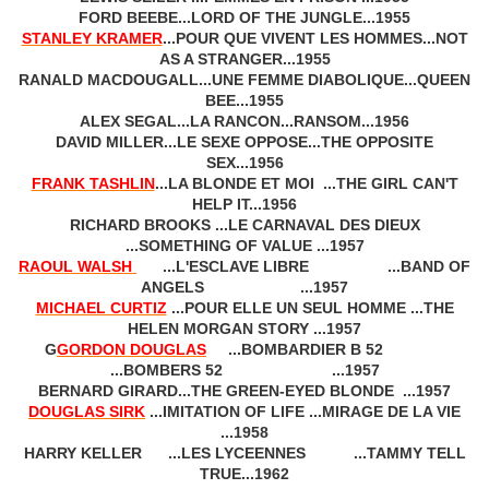
FORD BEEBE...LORD OF THE JUNGLE...1955
STANLEY KRAMER
...POUR QUE VIVENT LES HOMMES...NOT
AS A STRANGER...1955
RANALD MACDOUGALL...UNE FEMME DIABOLIQUE...QUEEN
BEE...1955
ALEX SEGAL...LA RANCON...RANSOM...1956
DAVID MILLER...LE SEXE OPPOSE...THE OPPOSITE
SEX...1956
FRANK TASHLIN
...LA BLONDE ET MOI ...THE GIRL CAN'T
HELP IT...1956
RICHARD BROOKS ...LE CARNAVAL DES DIEUX
...SOMETHING OF VALUE ...1957
RAOUL WALSH
...L'ESCLAVE LIBRE ...BAND OF
ANGELS ...1957
MICHAEL CURTIZ
...POUR ELLE UN SEUL HOMME ...THE
HELEN MORGAN STORY ...1957
G
GORDON DOUGLAS
...BOMBARDIER B 52
...BOMBERS 52 ...1957
BERNARD GIRARD...THE GREEN-EYED BLONDE ...1957
DOUGLAS SIRK
...IMITATION OF LIFE ...MIRAGE DE LA VIE
...1958
HARRY KELLER ...LES LYCEENNES ...TAMMY TELL
TRUE...1962