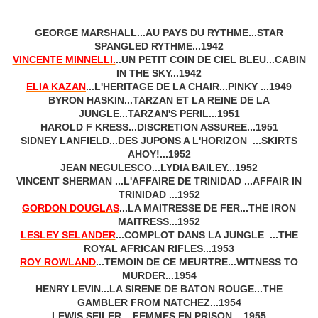
GEORGE MARSHALL...AU PAYS DU RYTHME...STAR
SPANGLED RYTHME...1942
VINCENTE MINNELLI.
..UN PETIT COIN DE CIEL BLEU...CABIN
IN THE SKY...1942
ELIA KAZAN
...L'HERITAGE DE LA CHAIR...PINKY ...1949
BYRON HASKIN...TARZAN ET LA REINE DE LA
JUNGLE...TARZAN'S PERIL...1951
HAROLD F KRESS...DISCRETION ASSUREE...1951
SIDNEY LANFIELD...DES JUPONS A L'HORIZON ...SKIRTS
AHOY!...1952
JEAN NEGULESCO...LYDIA BAILEY...1952
VINCENT SHERMAN ...L'AFFAIRE DE TRINIDAD ...AFFAIR IN
TRINIDAD ...1952
GORDON DOUGLAS
...LA MAITRESSE DE FER...THE IRON
MAITRESS...1952
LESLEY SELANDER
...COMPLOT DANS LA JUNGLE ...THE
ROYAL AFRICAN RIFLES...1953
ROY ROWLAND
...TEMOIN DE CE MEURTRE...WITNESS TO
MURDER...1954
HENRY LEVIN...LA SIRENE DE BATON ROUGE...THE
GAMBLER FROM NATCHEZ...1954
LEWIS SEILER ...FEMMES EN PRISON ...1955