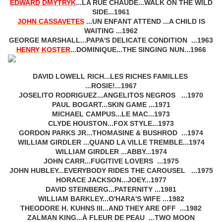
EDWARD DMYTRYK
...LA RUE CHAUDE...WALK ON THE WILD
SIDE...1961
JOHN CASSAVETES
...UN ENFANT ATTEND ...A CHILD IS
WAITING ...1962
GEORGE MARSHALL...PAPA'S DELICATE CONDITION ...1963
HENRY KOSTER
...DOMINIQUE...THE SINGING NUN...1966
DAVID LOWELL RICH...LES RICHES FAMILLES
...ROSIE!...1967
JOSELITO RODRIGUEZ...ANGELITOS NEGROS ...1970
PAUL BOGART...SKIN GAME ...1971
MICHAEL CAMPUS...LE MAC...1973
CLYDE HOUSTON...FOX STYLE...1973
GORDON PARKS JR...THOMASINE & BUSHROD ...1974
WILLIAM GIRDLER ...QUAND LA VILLE TREMBLE...1974
WILLIAM GIRDLER ...ABBY...1974
JOHN CARR...FUGITIVE LOVERS ...1975
JOHN HUBLEY...EVERYBODY RIDES THE CAROUSEL ...1975
HORACE JACKSON...JOEY...1977
DAVID STEINBERG...PATERNITY ...1981
WILLIAM BARKLEY...O'HARA'S WIFE ...1982
THEODORE H. KUHNS III...AND THEY ARE OFF ...1982
ZALMAN KING...À FLEUR DE PEAU ...TWO MOON