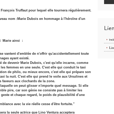
rançois Truffaut pour lequel elle tournera régulièrement.
ouveau nom :Marie Dubois en hommage à l'héroïne d'un
Lie
twi
t Marie ainsi :
Lin
se vantent d'emblée de n'offrir qu'accidentellement toute
nages ayant existé.
zé de devenir Marie Dubois, c'est qu'elle incarne, comme
 les femmes en une seule. C'est elle qui conduit le taxi
tion de philo, ou mieux encore, c'est elle qui prépare son
xi la nuit. C'est elle qui prend le voile aux Ursulines et
s faveurs aux clochards de la zone.
aquelle on peut glisser n'importe quel message. Si elle
ble pire, car son génie ne consiste pas à limiter les
geste et chaque regard, le poids de plausibilité d'une
lance avec la vie réelle cesse d'être fortuite."
sera la seule actrice que Lino Ventura acceptera