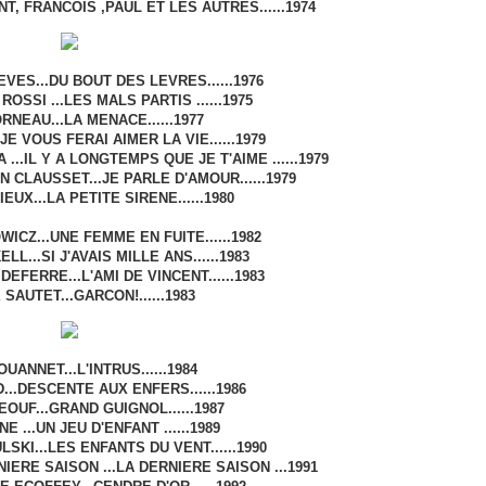
ENT, FRANCOIS ,PAUL ET LES AUTRES......1974
VES...DU BOUT DES LEVRES......1976
OSSI ...LES MALS PARTIS ......1975
RNEAU...LA MENACE......1977
E VOUS FERAI AIMER LA VIE......1979
..IL Y A LONGTEMPS QUE JE T'AIME ......1979
CLAUSSET...JE PARLE D'AMOUR......1979
UX...LA PETITE SIRENE......1980
ICZ...UNE FEMME EN FUITE......1982
L...SI J'AVAIS MILLE ANS......1983
EFERRE...L'AMI DE VINCENT......1983
SAUTET...GARCON!......1983
UANNET...L'INTRUS......1984
...DESCENTE AUX ENFERS......1986
OUF...GRAND GUIGNOL......1987
 ...UN JEU D'ENFANT ......1989
KI...LES ENFANTS DU VENT......1990
IERE SAISON ...LA DERNIERE SAISON ...1991