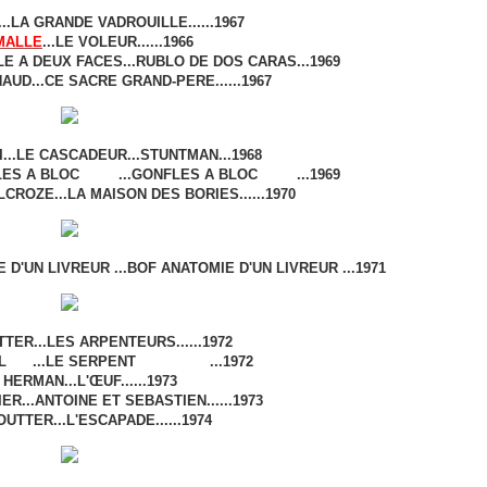
...LA GRANDE VADROUILLE......1967
MALLE
...LE VOLEUR......1966
LE A DEUX FACES...RUBLO DE DOS CARAS...1969
UD...CE SACRE GRAND-PERE......1967
..LE CASCADEUR...STUNTMAN...1968
ES A BLOC ...GONFLES A BLOC ...1969
CROZE...LA MAISON DES BORIES......1970
D'UN LIVREUR ...BOF ANATOMIE D'UN LIVREUR ...1971
TER...LES ARPENTEURS......1972
UIL ...LE SERPENT ...1972
HERMAN...L'ŒUF......1973
ER...ANTOINE ET SEBASTIEN......1973
UTTER...L'ESCAPADE......1974