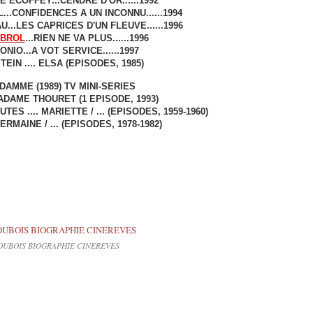
E ECOFFEY...CENDRE D'OR......1992
..CONFIDENCES A UN INCONNU......1994
..LES CAPRICES D'UN FLEUVE......1996
ABROL
...RIEN NE VA PLUS......1996
NIO...A VOT SERVICE......1997
EIN .... ELSA (EPISODES, 1985)
DAMME (1989) TV MINI-SERIES
MADAME THOURET (1 EPISODE, 1993)
ES .... MARIETTE / ... (EPISODES, 1959-1960)
GERMAINE / ... (EPISODES, 1978-1982)
DUBOIS BIOGRAPHIE CINEREVES