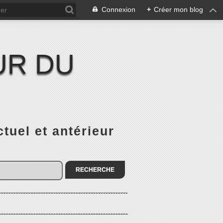
Connexion
+
Créer mon blog
UR DU
el et antérieur