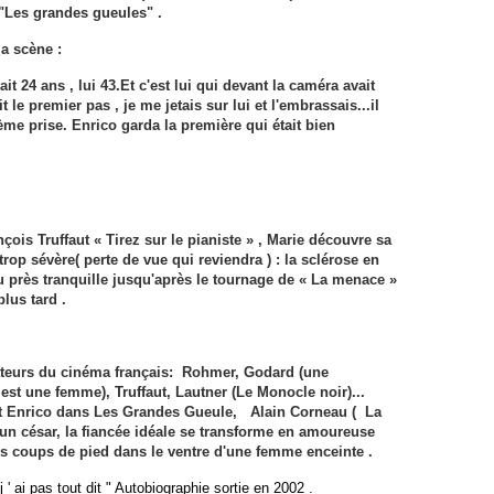
"Les grandes gueules" .
a scène :
it 24 ans , lui 43.Et c'est lui qui devant la caméra avait
t le premier pas , je me jetais sur lui et l'embrassais...il
ième prise. Enrico garda la première qui était bien
çois Truffaut « Tirez sur le pianiste » , Marie découvre sa
op sévère( perte de vue qui reviendra ) : la sclérose en
u près tranquille jusqu'après le tournage de « La menace »
lus tard .
sateurs du cinéma français: Rohmer, Godard (une
est une femme), Truffaut, Lautner (Le Monocle noir)...
rt Enrico dans Les Grandes Gueule, Alain Corneau ( La
t un césar, la fiancée idéale se transforme en amoureuse
es coups de pied dans le ventre d'une femme enceinte .
j ' ai pas tout dit "
Autobiographie sortie en 2002 .