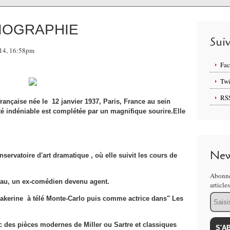
BIOGRAPHIE
Sui
014, 16:58pm
Fa
Twi
RS
française née le 12 janvier 1937, Paris, France au sein
é indéniable est complétée par un magnifique sourire.Elle
New
ervatoire d'art dramatique , où elle suivit les cours de
Abonne
eau, un ex-comédien devenu agent.
article
Email
eakerine à télé Monte-Carlo puis comme actrice dans" Les
vec des pièces modernes de Miller ou Sartre et classiques