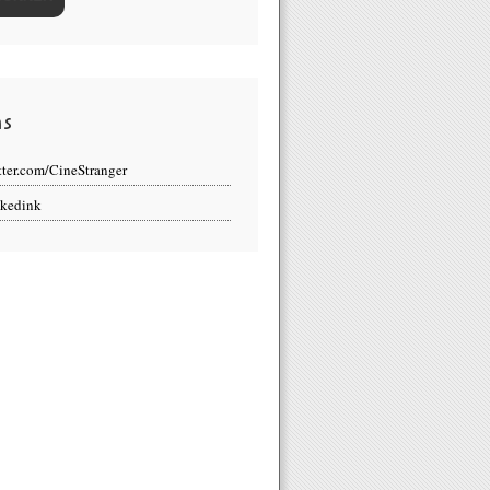
ns
tter.com/CineStranger
kedink