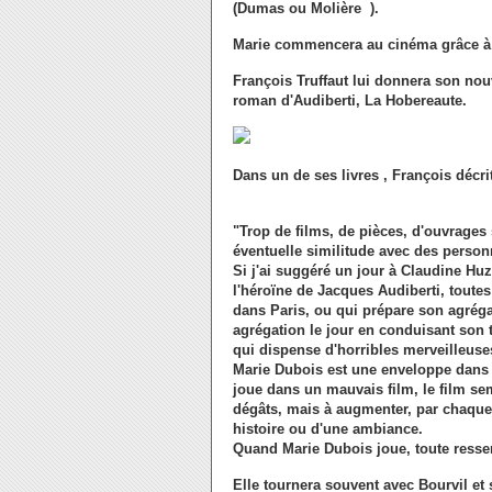
(Dumas ou Molière ).
Marie commencera au cinéma grâce à F
François Truffaut lui donnera son n
roman d'Audiberti, La Hobereaute.
Dans un de ses livres , François décri
"Trop de films, de pièces, d'ouvrages 
éventuelle similitude avec des person
Si j'ai suggéré un jour à Claudine Hu
l'héroïne de Jacques Audiberti, toutes
dans Paris, ou qui prépare son agréga
agrégation le jour en conduisant son ta
qui dispense d'horribles merveilleuse
Marie Dubois est une enveloppe dans l
joue dans un mauvais film, le film sem
dégâts, mais à augmenter, par chaque 
histoire ou d'une ambiance.
Quand Marie Dubois joue, toute ressemb
Elle tournera souvent avec Bourvil et 