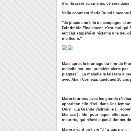
d'embrasser au cinéma. ce sera dans 
Voilà comment Marie Dubois raconte l
"Je jouais une fille de campagne et ava
l'air timide.Finalement, c'est moi qui fi
eut l'air stupéfié et réclama une deux
meilleure."
Mais après le tournage du film de Fran
maladie par une première alerte pas tr
plaques" . La maladie la laissera à pe
avec Alain Corneau, quelques 20 ans p
Marie tournera avec les grands réali
apparition clin d'œil dans Une femme 
Oury (La Grande Vadrouille ) , Robe
Menace ) , film pour lequel elle reçoi
meurtrie, qui n'hésite pas à donner d
Marie a écrit un livre
"J ' ai pas menti , 