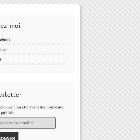
vez-moi
cebook
tter
S
sletter
z-vous pour être averti des nouveaux
s publiés.