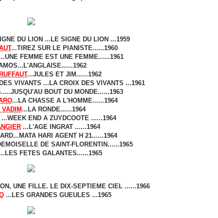
IGNE DU LION ...LE SIGNE DU LION ...1959
AUT
...TIREZ SUR LE PIANISTE......1960
...UNE FEMME EST UNE FEMME......1961
MOS...L'ANGLAISE......1962
RUFFAUT
...JULES ET JIM......1962
DES VIVANTS ...LA CROIX DES VIVANTS ...1961
....JUSQU'AU BOUT DU MONDE......1963
ARO
...LA CHASSE A L'HOMME......1964
 VADIM
...LA RONDE......1964
...WEEK END A ZUYDCOOTE ......1964
ANGIER
...L'AGE INGRAT ......1964
RD...MATA HARI AGENT H 21......1964
EMOISELLE DE SAINT-FLORENTIN......1965
...LES FETES GALANTES......1965
, UNE FILLE. LE DIX-SEPTIEME CIEL ......1966
O
...LES GRANDES GUEULES ...1965