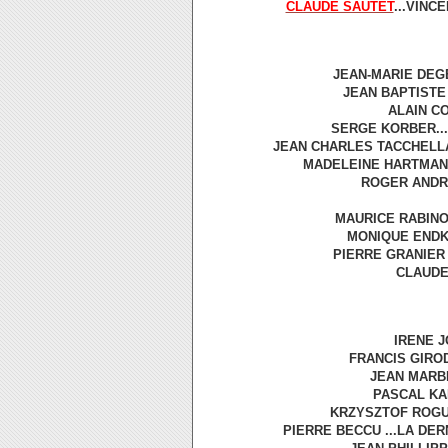
CLAUDE SAUTET
...VINC
JEAN-MARIE DEGE
JEAN BAPTISTE R
ALAIN CO
SERGE KORBER...J
JEAN CHARLES TACCHELLA .
MADELEINE HARTMANN 
ROGER ANDRIE
MAURICE RABINOW
MONIQUE ENDKEL
PIERRE GRANIER D
CLAUDE 
IRENE JO
FRANCIS GIROD
JEAN MARBE
PASCAL KANE
KRZYSZTOF ROGULS
PIERRE BECCU ...LA DERN