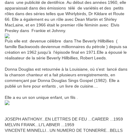
dans une publicité de dentifrice. Au début des années 1960, elle
apparaissait dans des émissions télé de variétés et des petits
rôles dans des séries telles que Whirlybirds, Dr Kildare et Route
66. Elle a également eu un rôle avec Dean Martin et Shirley
MacLaine, et en 1966 était le premier rôle féminin avec Elvis
Presley dans Frankie et Johnny.
Puis elle est devenue célèbre dans
The Beverly Hillbillies
(
famille Backwoods deviennue millionnaires du pétrole )
depuis sa
création en 1962 jusqu'à l'épisode final en 1971.Elle a épousé
le
réalisateur de la série Beverly Hillbillies, Robert Leeds.
Donna Douglas est retournée à la Louisiane, où s'est lancé dans
la chanson chanteur et a fait plusieurs enregistrements, en
commençant par Donna Douglas Sings Gospel (1982). Elle a
publié un livre pour enfants , un livre de cuisine....
Elle a eu un
son unique enfant, un fils .
JOSEPH ANTHONY...EN LETTRES DE FEU ...CAREER ...1959
MELVIN FRANK...LI'L ABNER ...1959
VINCENTE MINNELLI...UN NUMERO DE TONNERRE...BELLS