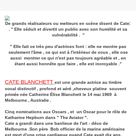
De grands réalisateurs ou metteurs en scène disent de Cate:
.
'' Elle séduit et divertit un public avec son humilité et sa
vulnérabilité .
''
"
Elle fait ce très peu d'actrices font : elle ne montre pas
seulement l'âme , ce qui est à l'intérieur de vous , elle ose
aussi montrer ce qui n'est pas toujours agréable et , en
étant aussi honnête que faire , elle est incroyable ."
CATE BLANCHETT
est une grande actrice au timbre
vocal distinctif , profond et aéré ,cheveux platine souvent
primée née Catherine Élise Blanchett le 14 mai 1969 à
Melbourne , Australie .
Cinq nominations aux Oscars , et un Oscar pour le rôle de
Katharine Hepburn dans " The Aviator ".
Cate a grandi dans une banlieue de l'art - déco de
Melbourne .Son père Bob
officier de la marine américaine
est mort d'une crise cardiaque quand Cate avait dix ans.