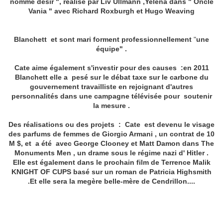
nommé désir ", réalisé par Liv Ullmann ,Yelena dans " Oncle
Vania " avec Richard Roxburgh et Hugo Weaving
Blanchett et sont mari forment professionnellement
"
une
équipe" .
Cate aime également s'investir pour des causes :en 2011
Blanchett elle a pesé sur le débat taxe sur le carbone du
gouvernement travailliste en rejoignant d'autres
personnalités dans une campagne télévisée pour soutenir
la mesure .
Des réalisations ou des projets :
Cate est devenu le visage
des parfums de femmes de Giorgio Armani , un contrat de 10
M $, et
a été avec George Clooney et Matt Damon dans The
Monuments Men , un drame sous le régime nazi d' Hitler .
Elle est également dans le prochain film de Terrence Malik
KNIGHT OF CUPS
basé sur un roman de Patricia Highsmith
.
Et elle sera la megère belle-mère de Cendrillon....