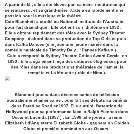
A partir de là , elle a été élevée par sa mère institutrice qui
se remariera , et sa grand-mère .Cate a eu rapidement une
passion pour la musique et le théâtre .
Cate Blanchett a étudié au National Insittute de l'Australie
pour l'art dramatique . Elle obtient son diplôme en 1992 .
Elle a obtenu rapidement des rôles avec le Sydney Theater
Company , d'abord dans sa production de Top Girls et puis
dans Kafka Dances (elle joue une jeune mariée dans la
comédie musicale de Timothy Daly , "Danses Kafka » ) .
Cate a remporté la Sydney Theatre Critics Award Cercle en
1993 . Elle a également reçu des critiques élogieuses pour
des rôles dans les productions théâtrales de Hamlet, la
tempête et La Mouette ( rôle de Nina ).
Blanchett jouera dans diverses séries de télévision
australienne et américaine , puis fait ses débuts au cinéma
dans Paradise Road en1997. Elle a attiré l'attention de
Hollywood pour sa performance face à Ralph Fiennes dans
Oscar et Lucinda (1997 ) . En 1998 ,elle jouera la reine
Elizabeth I d'Angleterre Elizabeth Globe - gagnera un Golden
Globe et première nomination aux Oscars .