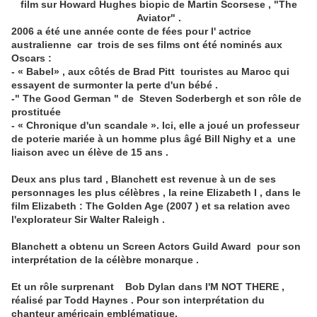
film sur Howard Hughes biopic de Martin Scorsese , "The
Aviator" .
2006 a été une année conte de fées pour l' actrice
australienne car trois de ses films ont été nominés aux
Oscars :
- « Babel» ,
aux côtés de Brad Pitt touristes au Maroc qui
essayent de surmonter la perte d'un bébé .
-
" The Good German " de
Steven Soderbergh
et
son rôle de
prostituée
-
« Chronique d'un scandale ».
Ici, elle a joué un professeur
de poterie mariée à un homme plus âgé Bill Nighy et a une
liaison avec un élève de 15 ans .
Deux ans plus tard , Blanchett est revenue à un de ses
personnages les plus célèbres , la reine Elizabeth I , dans le
film Elizabeth : The Golden Age (2007 ) et sa relation avec
l'explorateur Sir Walter Raleigh .
Blanchett a obtenu un Screen Actors Guild Award pour son
interprétation de la célèbre monarque .
Et un rôle surprenant Bob Dylan dans I'M NOT THERE ,
réalisé par Todd Haynes . Pour son interprétation du
chanteur américain emblématique.