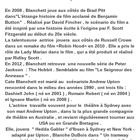
En 2008 , Blanchett joue aux côtés de Brad Pitt
dans"L'étrange histoire de film acclamé de Benjamin
Button" . Réalisé par David Fincher , le scénario du film a
été inspiré par une histoire écrite à l'origine par F. Scott
Fitzgerald au début du 20e siècle.
La talentueuse actrice jouera aux côtés de Russell Crowe
dans un remake du film «Robin Hood» en 2010 .
Elle a pris le
rôle de Lady Marian dans le film , qui a été produit et réalisé
par Ridley Scott .
En 2012 , Blanchett retrouve une nouvelle série de Peter
Jackson : The Hobbit . Semblable au film "Le Seigneur des
Anneaux " .
Cate Blanchett est marié au scénariste Andrew Upton
rencontré dans le milieu des années 1990 , ont trois fils :
Dashiell John ( né en 2001 ) , Romain Robert ( né en 2004 )
et Ignace Martin ( né en 2008 ) .
L'actrice travaille souvent pour le théâtre à Sydney avec
son mari
Andrew Upton
, dans la la plus grande compagnie
de théâtre en Australie , et revient régulièrement tourner aux
USA ou en Grande Bretagne .
Elle, jouera " Hedda Gabler " d'Ibsen à Sydney et New York -
adapté par Upton , Blanche DuBois dans " Un tramway