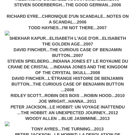
STEVEN SODERBERGH...THE GOOD GERMAN...2006
RICHARD EYRE...CHRONIQUE D'UN SCANDALE...NOTES ON
A SCANDAL...2006
TODD HAYNES...I'M NOT THERE...2007
SHEKHAR KAPUR...ELISABETH L'AGE D'OR...ELISABETH
THE GOLDEN AGE...2007
DAVID FINCHER...THE CURIOUS CASE OF BENJAMIN
BUTTON...2007
STEVEN SPIELBERG...INDIANA JONES ET LE ROYAUME DU
CRANE DE CRISTAL ...INDIANA JONES AND THE KINGDOM
OF THE CRYSTAL SKULL...2008
DAVID FINCHER...L'ÉTRANGE HISTOIRE DE BENJAMIN
BUTTON...THE CURIOUS CASE OF BENJAMIN BUTTON
...2008
RIDLEY SCOTT...ROBIN DES BOIS ...ROBIN HOOD...2010
JOE WRIGHT...HANNA...2011
PETER JACKSON...LE HOBBIT: UN VOYAGE INATTENDU
...THE HOBBIT: AN UNEXPECTED JOURNEY...2012
WOODY ALLEN ...BLUE JASMMINE...2013
TONY AYRES...THE TURNING...2013
PETER JACKSON...LE HOBBIT: LA DESOLATION DE