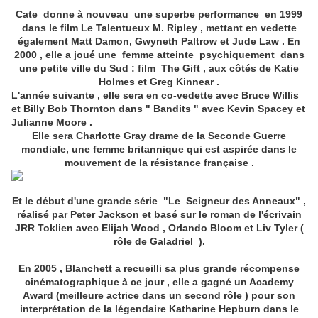
Cate donne à nouveau une superbe performance en 1999
dans le film Le Talentueux M. Ripley , mettant en vedette
également Matt Damon, Gwyneth Paltrow et Jude Law . En
2000 , elle a joué une femme atteinte psychiquement dans
une petite ville du Sud : film The Gift , aux côtés de Katie
Holmes et Greg Kinnear .
L'année suivante , elle sera en co-vedette avec Bruce Willis
et Billy Bob Thornton dans " Bandits " avec Kevin Spacey et
Julianne Moore .
Elle sera Charlotte Gray drame de la Seconde Guerre
mondiale, une femme britannique qui est aspirée dans le
mouvement de la résistance française .
Et le début d'une grande série "Le Seigneur des Anneaux" ,
réalisé par Peter Jackson et basé sur le roman de l'écrivain
JRR Toklien avec Elijah Wood , Orlando Bloom et Liv Tyler (
rôle de Galadriel ).
En 2005 , Blanchett a recueilli sa plus grande récompense
cinématographique à ce jour , elle a gagné un Academy
Award (meilleure actrice dans un second rôle ) pour son
interprétation de la légendaire Katharine Hepburn dans le