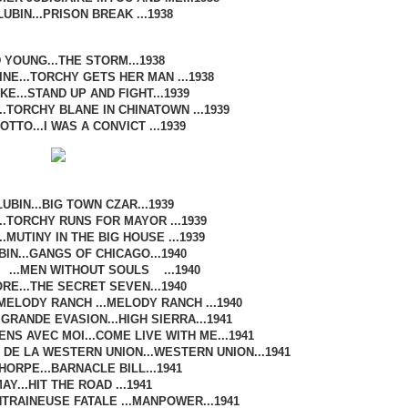
UBIN...PRISON BREAK ...1938
YOUNG...THE STORM...1938
NE...TORCHY GETS HER MAN ...1938
KE...STAND UP AND FIGHT...1939
..TORCHY BLANE IN CHINATOWN ...1939
TTO...I WAS A CONVICT ...1939
UBIN...BIG TOWN CZAR...1939
.TORCHY RUNS FOR MAYOR ...1939
..MUTINY IN THE BIG HOUSE ...1939
IN...GANGS OF CHICAGO...1940
 ...MEN WITHOUT SOULS ...1940
E...THE SECRET SEVEN...1940
MELODY RANCH ...MELODY RANCH ...1940
A GRANDE EVASION...HIGH SIERRA...1941
VIENS AVEC MOI...COME LIVE WITH ME...1941
S DE LA WESTERN UNION...WESTERN UNION...1941
HORPE...BARNACLE BILL...1941
AY...HIT THE ROAD ...1941
ENTRAINEUSE FATALE ...MANPOWER...1941