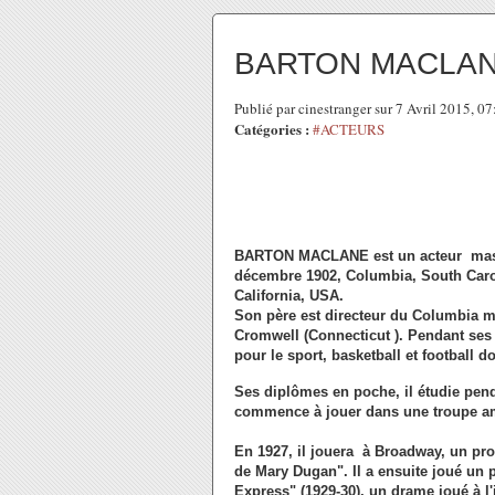
BARTON MACLANE
Publié par cinestranger sur 7 Avril 2015, 0
Catégories :
#ACTEURS
BARTON MACLANE est un acteur massif
décembre 1902, Columbia, South Carol
California, USA.
Son père est directeur du Columbia me
Cromwell (Connecticut ). Pendant ses 
pour le sport, basketball et football don
Ses diplômes en poche, il étudie pen
commence à jouer dans une troupe am
En 1927, il jouera à Broadway, un pro
de Mary Dugan". Il a ensuite joué un
Express" (1929-30), un drame joué à l'