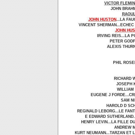
VICTOR FLEMI
JOHN BRAHM 
RAOUL
JOHN HUSTON
...LA FA
VINCENT SHERMAN...ECHEC 
JOHN HU
IRVING REIS...LA 
PETER GODFR
ALEXIS THURN
PHIL ROSE
RICHARD W
JOSEPH K
WILLIAM 
EUGENE J FORDE...C
SAM NI
HAROLD D SCH
REGINALD LEBORG...LE FANT
E EDWARD SUTHERLAND..
HENRY LEVIN...LA FILLE D
ANDREW MA
KURT NEUMANN...TARZAN ET L