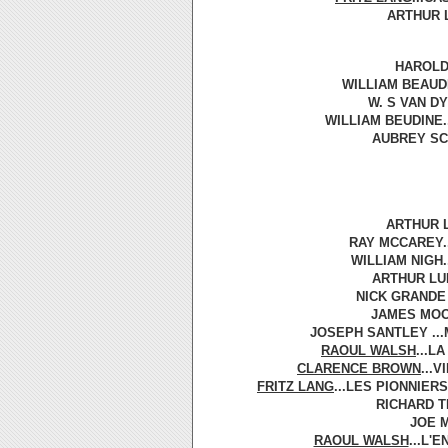
ARTHUR L
HAROLD 
WILLIAM BEAUDI
W. S VAN DY
WILLIAM BEUDINE.
AUBREY SCO
ARTHUR L
RAY MCCAREY..
WILLIAM NIGH.
ARTHUR LUB
NICK GRANDE
JAMES MOOR
JOSEPH SANTLEY ...
RAOUL WALSH
.
..L
CLARENCE BROWN
...
FRITZ LANG
...LES PIONNIER
RICHARD T
JOE M
RAOUL WALSH
...L'