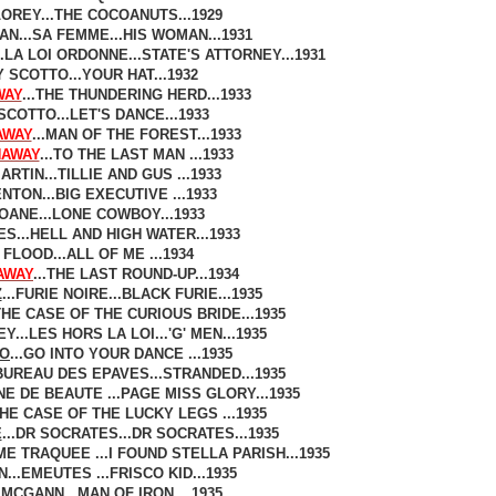
OREY...THE COCOANUTS...1929
...SA FEMME...HIS WOMAN...1931
LA LOI ORDONNE...STATE'S ATTORNEY...1931
 SCOTTO...YOUR HAT...1932
WAY
...THE THUNDERING HERD...1933
COTTO...LET'S DANCE...1933
AWAY
...MAN OF THE FOREST...1933
HAWAY
...TO THE LAST MAN ...1933
RTIN...TILLIE AND GUS ...1933
NTON...BIG EXECUTIVE ...1933
OANE...LONE COWBOY...1933
S...HELL AND HIGH WATER...1933
FLOOD...ALL OF ME ...1934
AWAY
...THE LAST ROUND-UP...1934
Z
...FURIE NOIRE...BLACK FURIE...1935
.THE CASE OF THE CURIOUS BRIDE...1935
...LES HORS LA LOI...'G' MEN...1935
YO
...GO INTO YOUR DANCE ...1935
.BUREAU DES EPAVES...STRANDED...1935
E DE BEAUTE ...PAGE MISS GLORY...1935
THE CASE OF THE LUCKY LEGS ...1935
E
...DR SOCRATES...DR SOCRATES...1935
E TRAQUEE ...I FOUND STELLA PARISH...1935
..EMEUTES ...FRISCO KID...1935
MCGANN...MAN OF IRON ...1935