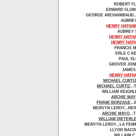
ROBERT FL
EDWARD SLOMAN
GEORGE ARCHAIMBAUD...
AUBREY
HENRY HATHA
AUBREY S
HENRY HATH
HENRY HAT
FRANCIS MA
ERLE C KE
PAUL SL
GROVER JONE
JAMES 
HENRY HATH
MICHAEL CURTI
MICHAEL CURTIZ
..
WILLIAM KEIGHLEY
ARCHIE MA
FRANK BORZAGE
..
MERVYN LEROY...REIN
ARCHIE MAYO
...
WILLIAM DIETERL
MERVYN LEROY...LA FEMM
LLYOD BACON.
WILLAIM C 