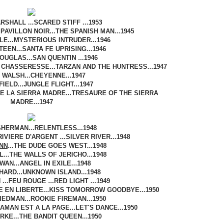
SHALL ...SCARED STIFF ...1953
E PAVILLON NOIR...THE SPANISH MAN...1945
LE...MYSTERIOUS INTRUDER...1946
EEN...SANTA FE UPRISING...1946
UGLAS...SAN QUENTIN ...1946
A CHASSERESSE...TARZAN AND THE HUNTRESS...1947
WALSH...CHEYENNE...1947
IELD...JUNGLE FLIGHT...1947
DE LA SIERRA MADRE...TRESAURE OF THE SIERRA
MADRE...1947
HERMAN...RELENTLESS...1948
IVIERE D'ARGENT ...SILVER RIVER...1948
NN
...THE DUDE GOES WEST...1948
...THE WALLS OF JERICHO...1948
AN...ANGEL IN EXILE...1948
ARD...UNKNOWN ISLAND...1948
...FEU ROUGE ...RED LIGHT ...1949
VE EN LIBERTE...KISS TOMORROW GOODBYE...1950
EDMAN...ROOKIE FIREMAN...1950
MAN EST A LA PAGE...LET'S DANCE...1950
RKE...THE BANDIT QUEEN...1950