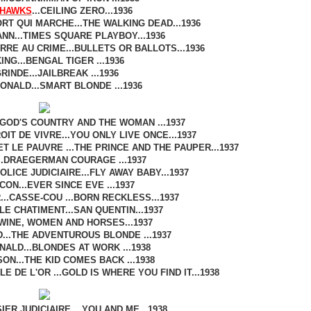
 HAWKS
...CEILING ZERO...1936
ORT QUI MARCHE...THE WALKING DEAD...1936
NN...TIMES SQUARE PLAYBOY...1936
RRE AU CRIME...BULLETS OR BALLOTS...1936
ING...BENGAL TIGER ...1936
RINDE...JAILBREAK ...1936
NALD...SMART BLONDE ...1936
.GOD'S COUNTRY AND THE WOMAN ...1937
DROIT DE VIVRE...YOU ONLY LIVE ONCE...1937
ET LE PAUVRE ...THE PRINCE AND THE PAUPER...1937
..DRAEGERMAN COURAGE ...1937
LICE JUDICIAIRE...FLY AWAY BABY...1937
ON...EVER SINCE EVE ...1937
..CASSE-COU ...BORN RECKLESS...1937
LE CHATIMENT...SAN QUENTIN...1937
.WINE, WOMEN AND HORSES...1937
..THE ADVENTUROUS BLONDE ...1937
ALD...BLONDES AT WORK ...1938
ON...THE KID COMES BACK ...1938
LLE DE L'OR ...GOLD IS WHERE YOU FIND IT...1938
SIER JUDICIAIRE ...YOU AND ME...1938