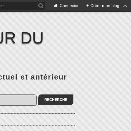
Connexion
+
Créer mon blog
UR DU
el et antérieur