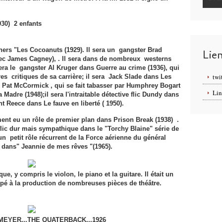
930) 2 enfants
hers "Les Cocoanuts (1929). Il sera un gangster Brad
Lie
avec James Cagney), . Il sera dans de nombreux westerns
era le gangster Al Kruger dans Guerre au crime (1936), qui
twi
es critiques de sa carrière; il sera Jack Slade dans Les
; Pat McCormick , qui se fait tabasser par Humphrey Bogart
Lin
 Madre (1948);il sera l'intraitable détective flic Dundy dans
nt Reece dans Le fauve en liberté ( 1950).
ent eu un rôle de premier plan dans Prison Break (1938) .
 flic dur mais sympathique dans le "Torchy Blaine" série de
un petit rôle récurrent de la Force aérienne du général
 dans" Jeannie de mes rêves "(1965).
e, y compris le violon, le piano et la guitare. Il était un
cipé à la production de nombreuses pièces de théâtre.
EYER...THE QUATERBACK...1926