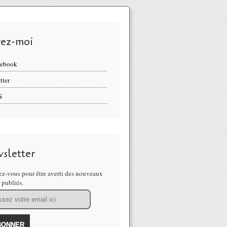
vez-moi
cebook
tter
S
sletter
z-vous pour être averti des nouveaux
s publiés.