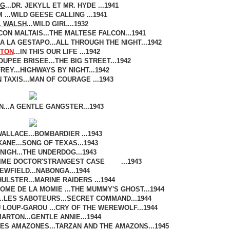
NG
...DR. JEKYLL ET MR. HYDE ...1941
...WILD GEESE CALLING ...1941
 WALSH
...WILD GIRL...1932
UCON MALTAIS...THE MALTESE FALCON...1941
A LA GESTAPO...ALL THROUGH THE NIGHT...1942
STON
...IN THIS OUR LIFE ...1942
POUPEE BRISEE...THE BIG STREET...1942
EY...HIGHWAYS BY NIGHT...1942
 TAXIS...MAN OF COURAGE ...1943
N...A GENTLE GANGSTER...1943
ALLACE...BOMBARDIER ...1943
ANE...SONG OF TEXAS...1943
NIGH...THE UNDERDOG...1943
RIME DOCTOR'STRANGEST CASE ...1943
EWFIELD...NABONGA...1944
ULSTER...MARINE RAIDERS ...1944
OME DE LA MOMIE ...THE MUMMY'S GHOST...1944
.LES SABOTEURS...SECRET COMMAND...1944
U LOUP-GAROU ...CRY OF THE WEREWOLF...1944
RTON...GENTLE ANNIE...1944
ES AMAZONES...TARZAN AND THE AMAZONS...1945