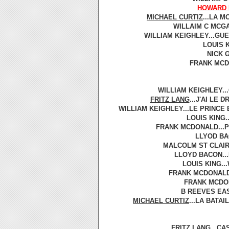
HOWARD
MICHAEL CURTIZ
...LA M
WILLAIM C MCGA
WILLIAM KEIGHLEY...GUE
LOUIS K
NICK G
FRANK MCDO
WILLIAM KEIGHLEY..
FRITZ LANG
...J'AI LE 
WILLIAM KEIGHLEY...LE PRINCE 
LOUIS KING.
FRANK MCDONALD...PO
LLYOD BAC
MALCOLM ST CLAIR.
LLOYD BACON...
LOUIS KING..
FRANK MCDONALD.
FRANK MCDON
B REEVES EAS
MICHAEL CURTIZ
...LA BATAI
FRITZ LANG
...CA