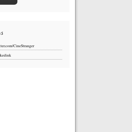
ns
tter.com/CineStranger
kedink