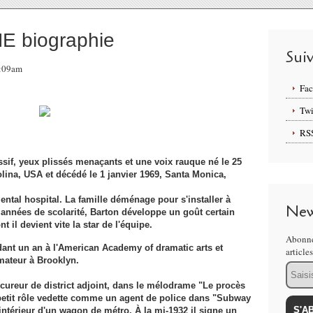
 biographie
Sui
7:09am
Fa
Twi
RS
, yeux plissés menaçants et une voix rauque né le 25
ina, USA et décédé le 1 janvier 1969, Santa Monica,
ntal hospital. La famille déménage pour s'installer à
New
années de scolarité, Barton développe un goût certain
t il devient vite la star de l'équipe.
Abonne
dant un an à l'American Academy of dramatic arts et
article
ateur à Brooklyn.
Email
cureur de district adjoint, dans le mélodrame "Le procès
 petit rôle vedette comme un agent de police dans "Subway
intérieur d'un wagon de métro. À la mi-1932 il signe un