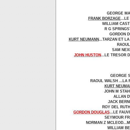
GEORGE MAR
FRANK BORZAGE
...L
WILLIAM CAST
R G SPRINGST
GORDON DO
KURT NEUMANN
...TARZAN ET L
RAOUL 
SAM NEXF
JOHN HUSTON
...LE TRESOR 
GEORGE S
RAOUL WALSH ...LA R
KURT NEUMA
JOHN M STAHL
ALLAN DW
JACK BERNH
ROY DEL RUTH 
GORDON DOUGLAS
...LE FAU
SEYMOUR FRI
NORMAN Z MCLEOD...MA
WILLIAM BE