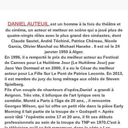
DANIEL AUTEUIL
est un homme à la fois du théâtre et
du cinéma, un acteur et metteur en scène qui a joué plus de
quatre-vingts rôles avec le plus grand des cinéastes, dont
Claude Sautet, André Téchiné, Patrice Chéreau, Nicole
Garcia, Olivier Marchal ou Michael Haneke . Il est né le 24
janvier 1950 à Alger.
En 1996, il a remporté le prix du meilleur acteur au Festival
de Cannes pour Le Huitième Jour (Le Huitième Jour) par
Jaco Van Dormael et en 2000, il a eu le César du meilleur
acteur pour La Fille Sur Le Pont de Patrice Leconte. En 2013,
il est membre du jury du long métrage aux côtés de Steven
Spielberg.
Fils d'un couple de chanteurs d'opéra,Daniel a grandi à
Avignon. Très vite, il bifurque de l'art lyrique vers la
comédie. Monté a Paris à l'âge de 20 ans, , il rencontre
Georges Wilson, qui lui offre un petit rôle dans la pièce Early
Morning il fait partie de la troupe de « Godspell ». Après
avoir tâté ' l'opérette entre 17 et 20 ans, il fit ses débuts
professionnels au sein de la troupe du TNP en 1970.C'est à
la télévision qu'il se fait remarquer, dans la série « Les