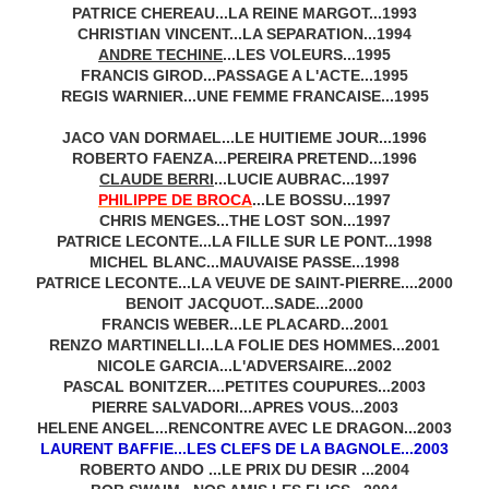
PATRICE CHEREAU...LA REINE MARGOT...1993
CHRISTIAN VINCENT...LA SEPARATION...1994
ANDRE TECHINE
...LES VOLEURS...1995
FRANCIS GIROD...PASSAGE A L'ACTE...1995
REGIS WARNIER...UNE FEMME FRANCAISE...1995
JACO VAN DORMAEL...LE HUITIEME JOUR...1996
ROBERTO FAENZA...PEREIRA PRETEND...1996
CLAUDE BERRI
...LUCIE AUBRAC...1997
PHILIPPE DE BROCA
...LE BOSSU...1997
CHRIS MENGES...THE LOST SON...1997
PATRICE LECONTE...LA FILLE SUR LE PONT...1998
MICHEL BLANC...MAUVAISE PASSE...1998
PATRICE LECONTE...LA VEUVE DE SAINT-PIERRE....2000
BENOIT JACQUOT...SADE...2000
FRANCIS WEBER...LE PLACARD...2001
RENZO MARTINELLI...LA FOLIE DES HOMMES...2001
NICOLE GARCIA...L'ADVERSAIRE...2002
PASCAL BONITZER....PETITES COUPURES...2003
PIERRE SALVADORI...APRES VOUS...2003
HELENE ANGEL...RENCONTRE AVEC LE DRAGON...2003
LAURENT BAFFIE...LES CLEFS DE LA BAGNOLE...2003
ROBERTO ANDO ...LE PRIX DU DESIR ...2004