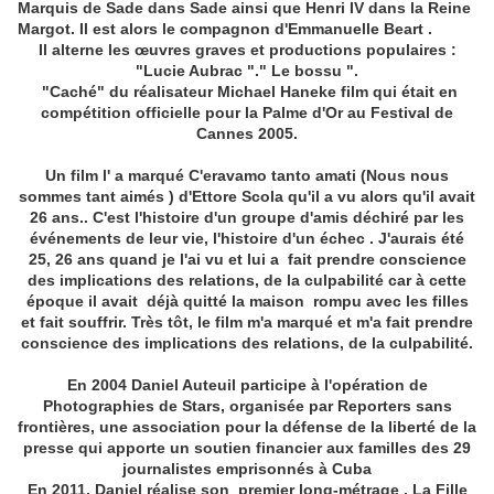
Marquis de Sade dans Sade ainsi que Henri IV dans la Reine
Margot. Il est alors le compagnon d'Emmanuelle Beart .
Il alterne les œuvres graves et productions populaires :
"Lucie Aubrac "." Le bossu ".
"Caché" du réalisateur Michael Haneke film qui était en
compétition officielle pour la Palme d'Or au Festival de
Cannes 2005.
Un film l' a marqué C'eravamo tanto amati (Nous nous
sommes tant aimés ) d'Ettore Scola qu'il a vu alors qu'il avait
26 ans.. C'est l'histoire d'un groupe d'amis déchiré par les
événements de leur vie, l'histoire d'un échec . J'aurais été
25, 26 ans quand je l'ai vu et lui a fait prendre conscience
des implications des relations, de la culpabilité car à cette
époque il avait déjà quitté la maison rompu avec les filles
et fait souffrir. Très tôt, le film m'a marqué et m'a fait prendre
conscience des implications des relations, de la culpabilité.
En 2004 Daniel Auteuil participe à l'opération de
Photographies de Stars, organisée par Reporters sans
frontières, une association pour la défense de la liberté de la
presse qui apporte un soutien financier aux familles des 29
journalistes emprisonnés à Cuba
En 2011, Daniel réalise son premier long-métrage , La Fille