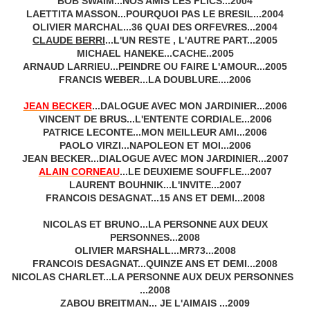
BOB SWAIM...NOS AMIS LES FLICS...2004
LAETTITA MASSON...POURQUOI PAS LE BRESIL...2004
OLIVIER MARCHAL...36 QUAI DES ORFEVRES...2004
CLAUDE BERRI
...L'UN RESTE , L'AUTRE PART...2005
MICHAEL HANEKE...CACHE..2005
ARNAUD LARRIEU...PEINDRE OU FAIRE L'AMOUR...2005
FRANCIS WEBER...LA DOUBLURE....2006
JEAN BECKER
...DALOGUE AVEC MON JARDINIER...2006
VINCENT DE BRUS...L'ENTENTE CORDIALE...2006
PATRICE LECONTE...MON MEILLEUR AMI...2006
PAOLO VIRZI...NAPOLEON ET MOI...2006
JEAN BECKER...
DIALOGUE AVEC MON JARDINIER
...2007
ALAIN CORNEAU
...LE DEUXIEME SOUFFLE...2007
LAURENT BOUHNIK...L'INVITE...2007
FRANCOIS DESAGNAT...15 ANS ET DEMI...2008
NICOLAS ET BRUNO...LA PERSONNE AUX DEUX
PERSONNES...2008
OLIVIER MARSHALL...MR73...2008
FRANCOIS DESAGNAT...QUINZE ANS ET DEMI...2008
NICOLAS CHARLET...LA PERSONNE AUX DEUX PERSONNES
...2008
ZABOU BREITMAN... JE L'AIMAIS ...2009