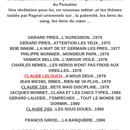
du Puisatier.
Une révélation pour lui, un nouveau métier ,et les thèmes
traités par Pagnol universels sur , la paternité, les liens du
sang, les liens du cœur ...
GERARD PIRES...L'AGRESSION...1975
GERARD PIRES...ATTENTION LES YEUX...1975
BOB SWAIM...LA NUIT DE ST GERMAIN LES PRES...1977
PHILIPPE MONNIER...MONSIEUR PAPA...1978
YANNICK BELLON...L'AMOUR VIOLE...1978
CHARLES NEMES...LES HEROS N'ONT PAS FROID AUX
OREILLES...1978
CLAUDE LELOUCH
...A NOUS DEUX...1979
JEAN MICHEL RIBES...RIEN NE VA PLUS...1979
CLAUDE ZIDI
.
..BETE MAIS DISCIPLINE...1979
JACQUES MONNET...CLARA ET LES CHICS TYPES...1980
GERARD LAUZIER...T'EMPECHES ....TOUT LE MONDE DE
DORMIR...1980
CLAUDE ZIDI
...LES SOUS DOUES...1980
FRANCIS GIROD....LA BANQUIERE...1980