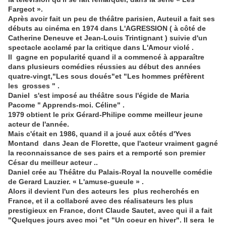
Fargeot ».
Après avoir fait un peu de théâtre parisien, Auteuil a fait ses
débuts au cinéma en 1974 dans L'AGRESSION (
à côté de
Catherine Deneuve et Jean-Louis Trintignant )
suivie d'un
spectacle acclamé par la critique dans L'Amour violé .
Il gagne en popularité quand il a commencé à apparaître
dans plusieurs comédies réussies au début des années
quatre-vingt,"Les sous doués"et "Les hommes préfèrent
les grosses " .
Daniel s'est imposé au théâtre sous l'égide de Maria
Pacome " Apprends-moi. Céline" .
1979 obtient le prix Gérard-Philipe comme meilleur jeune
acteur de l'année.
Mais c'était en 1986, quand il a joué aux côtés d'Yves
Montand dans Jean de Florette, que l'acteur vraiment gagné
la reconnaissance de ses pairs et a remporté son premier
César du meilleur acteur ..
Daniel crée au Théâtre du Palais-Royal la nouvelle comédie
de Gerard Lauzier. « L'amuse-gueule » .
Alors il devient l'un des acteurs les plus recherchés en
France, et il a collaboré avec des réalisateurs les plus
prestigieux en France, dont Claude Sautet, avec qui il a fait
"Quelques jours avec moi "et "Un coeur en hiver". Il sera le