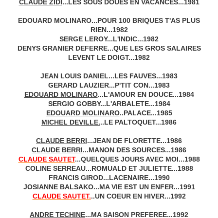
CLAUDE ZIDI
...LES SOUS DOUES EN VACANCES...1981
EDOUARD MOLINARO
...POUR 100 BRIQUES T'AS PLUS
RIEN...1982
SERGE LEROY...L'INDIC...1982
DENYS GRANIER DEFERRE...QUE LES GROS SALAIRES
LEVENT LE DOIGT...1982
JEAN LOUIS DANIEL...LES FAUVES...1983
GERARD LAUZIER...P'TIT CON...1983
EDOUARD MOLINARO
...L'AMOUR EN DOUCE...1984
SERGIO GOBBY...L'ARBALETE...1984
EDOUARD MOLINARO
..PALACE...1985
MICHEL DEVILLE.
..LE PALTOQUET...1986
CLAUDE BERRI
...JEAN DE FLORETTE...1986
CLAUDE BERRI
...MANON DES SOURCES...1986
CLAUDE SAUTET
...QUELQUES JOURS AVEC MOI...1988
COLINE SERREAU...ROMUALD ET JULIETTE...1988
FRANCIS GIROD...LACENAIRE...1990
JOSIANNE BALSAKO...MA VIE EST UN ENFER...1991
CLAUDE SAUTET.
..UN COEUR EN HIVER...1992
ANDRE TECHINE
...MA SAISON PREFEREE...1992