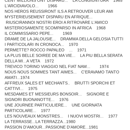
CENT MILLIONS ONT DISPARU... LA CONGIUNTURA 1965
L'ARCIDIAVOLO... 1966
NOS HEROS REUSSIRONT ILS A RETROUVER LEUR AMI
MYSTERIEUSEMENT DISPARU EN AFRIQUE...
RIUSCIRANNOI NOSTRI EROI A RITROVARE L'AMICO
MISTERIOSAMENTE SCOMPARSO IN AFRICA 1968
IL COMMISSARIO PEPE... 1969
DRAME DE LA JALOUSIE... DRAMMA DELLA GELOSIA TUTTI
I PARTICOLARI IN CRONOCA... 1970
PERMETTE? ROCCO PAPALEO ... 1971
LA PLUS BELLE SOIREE DE MA VIE... LA PIU BELLA SERATA
DELLA MI...A VETA 1972
TREVICO TORINO VIAGGIO NEL FIAT NAM... 1974
NOUS NOUS SOMMES TANT AIMES... C'ERAVAMO TANTO
AMATI...1974
AFFREUX SALES ET MECHANTS.. BRUTTI SPORCHI ET
CATTIVI... 1975
MESDAMES ET MESSIEURS BONSOIR... SIGNORE E
SIGNORI BUONANOTTE... 1976
UNE JOURNEE PARTICULIERE... UNE GIORNATA
PARTICOLARE... 1977
LES NOUVEAUX MONSTRES... I NUOVI MOSTRI... 1977
LA TERRASSE...LA TERRAZZA...1980
PASSION D'AMOUR...PASSIONE D'AMORE...1981