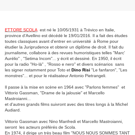
ETTORE SCOLA
est né le 10/05/1931 à Trévico en Italie,
province d'Avellino est décédé le 19/01/2016. Il a fait des études
toutes classqiues avant d'entrer en université à Rome pour
étudier la Juriprudence et obtenir un diplôme de droit. Il fait du
journalisme, collabore à des revues humoristiques telles "Marc'
Aurélio" , "Setima Incom"... y écrit et dessiné. En 1950, il écrit
pour la radio "Ho-là" , "Rosso e nero" et divers scénarios sans
les signer notamment pour Toto et
Dino Risi
"Le fanfaron", "Les
monstres"... et pour le réalisateur Antonio Pietrangeli.
Il passe à la mise en scène en 1964 avec "Parlons femmes" et
Vittorio Gassman, "Drame de la jalousie" et Marcello
Mastroianni...
et d'autres grands films suivront avec des titres longs à la Michel
Audiard.
Vittorio Gassman avec Nino Manfredi et Marcello Mastroianni,
seront les acteurs préférés de Scola.
En 1974, il dirige un très beau film
"NOUS NOUS SOMMES TANT