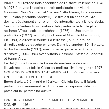
AIMES "
qui retrace trois décennies de l'histoire italienne de 1945
à 1975 à travers l'histoire de trois amis joués par Vittorio
Gassman, Nino Manfredi et Stefano Satta Flores, tous amoureux
de Luciana (Stefania Sandrelli).
Le film est un chef-d'œuvre
donnant également une renommée internationale à Ettore Scola.
Suivront d'autres films célèbres tels peut-être le film le plus
acclamé Affreux, sales et méchants (1976) et Une journée
particulière (1977) avec Sophia Loren et Marcello Mastroianni, .
En 1980, le directeur tourne"La terrasse", sur un groupe
d'intellectuels de gauche en crise.
Dans les années 80 , il y aura
le film La Famille (1987), une comédie qui retrace 80 ans
d'histoire (1906-1986) avec Vittorio Gassman, Stefania Sandrelli
et Fanny Ardant.
Le Bal (1983) lui a valu le César du meilleur réalisateur
.
Il avait reçu deux fois le César du meilleur film étranger en 1977
NOUS NOUS SOMMES TANT AIMES.
et l'année suivante avec
UNE JOURNEE PARTICULIERE
.
Ettore Scola a été marié à l'écrivain Gigliola Scola.
Il faisait
partie du gouvernement en 1989 avec la responsabilité d'un
poste sur le patrimoine culturel.
PARLONS FEMMES ...SE PERMETTETE PARLIAMO DI
DONNE... 1964