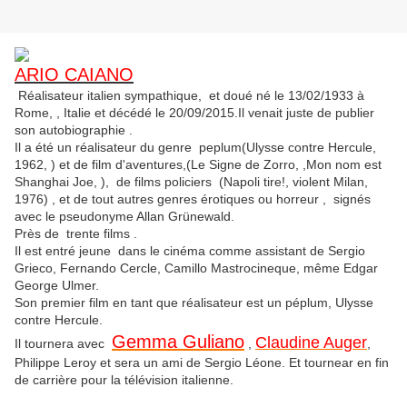
ARIO CAIANO
Réalisateur italien
sympathique, et doué
né le 13/02/1933 à
Rome, , Italie et décédé le 20/09/2015.Il venait juste de publier
son autobiographie .
Il a été un réalisateur du genre peplum(Ulysse contre Hercule,
1962, ) et de film d'aventures,(
Le Signe de Zorro, ,
Mon nom est
Shanghai Joe, ), de films policiers (Napoli tire!, violent Milan,
1976) , et de tout autres genres érotiques ou horreur , signés
avec le pseudonyme Allan Grünewald.
Près de trente films .
Il est entré jeune dans le cinéma comme assistant de Sergio
Grieco, Fernando Cercle, Camillo Mastrocineque, même Edgar
George Ulmer.
Son premier film en tant que réalisateur est un péplum, Ulysse
contre Hercule.
Gemma Guliano
Claudine Auger
Il tournera avec
,
,
Philippe Leroy
et sera un ami de Sergio Léone. Et tournear en fin
de carrière pour la télévision italienne.