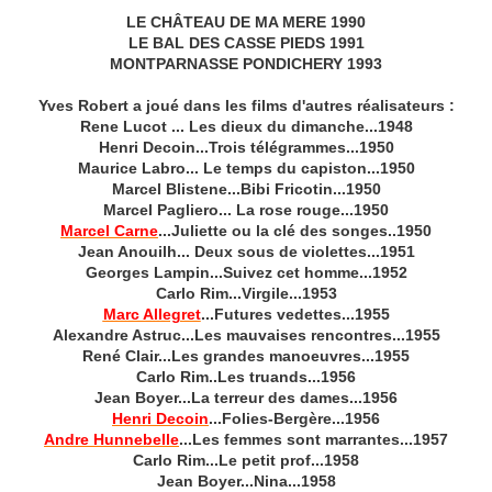
LE CHÂTEAU DE MA MERE 1990
LE BAL DES CASSE PIEDS 1991
MONTPARNASSE PONDICHERY 1993
Yves Robert a joué dans les films d'autres réalisateurs :
Rene Lucot ... Les dieux du dimanche...1948
Henri Decoin...Trois télégrammes...1950
Maurice Labro... Le temps du capiston...1950
Marcel Blistene...Bibi Fricotin...1950
Marcel Pagliero... La rose rouge...1950
Marcel Carne
...Juliette ou la clé des songes..1950
Jean Anouilh... Deux sous de violettes...1951
Georges Lampin...Suivez cet homme...1952
Carlo Rim...Virgile...1953
Marc Allegret
...Futures vedettes...1955
Alexandre Astruc...Les mauvaises rencontres...1955
René Clair...Les grandes manoeuvres...1955
Carlo Rim..Les truands...1956
Jean Boyer...La terreur des dames...1956
Henri Decoin
...Folies-Bergère...1956
Andre Hunnebelle
...Les femmes sont marrantes...1957
Carlo Rim...Le petit prof...1958
Jean Boyer...Nina...1958