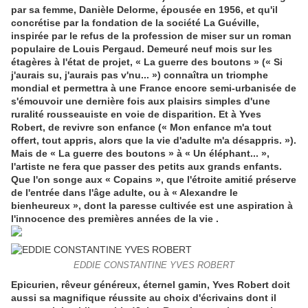
par sa femme, Danièle Delorme, épousée en 1956, et qu'il
concrétise par la fondation de la société La Guéville,
inspirée par le refus de la profession de miser sur un roman
populaire de Louis Pergaud. Demeuré neuf mois sur les
étagères à l'état de projet, « La guerre des boutons » (« Si
j'aurais su, j'aurais pas v'nu... ») connaîtra un triomphe
mondial et permettra à une France encore semi-urbanisée de
s'émouvoir une dernière fois aux plaisirs simples d'une
ruralité rousseauiste en voie de disparition. Et à Yves
Robert, de revivre son enfance (« Mon enfance m'a tout
offert, tout appris, alors que la vie d'adulte m'a désappris. »).
Mais de « La guerre des boutons » à « Un éléphant... »,
l'artiste ne fera que passer des petits aux grands enfants.
Que l'on songe aux « Copains », que l'étroite amitié préserve
de l'entrée dans l'âge adulte, ou à « Alexandre le
bienheureux », dont la paresse cultivée est une aspiration à
l'innocence des premières années de la vie .
EDDIE CONSTANTINE YVES ROBERT
Epicurien, rêveur généreux, éternel gamin, Yves Robert doit
aussi sa magnifique réussite au choix d'écrivains dont il