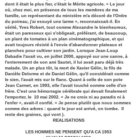
dont il était le plus fier, c'était le Mérite agricole. « Le jour
où, chez moi, en présence de tous les membres de ma
famille, un représentant du ministère m'a décoré de l'Ordre
du poireau, j'ai essuyé une larme », reconnaissait-il. En
vérité, Yves Robert, tout comme Alexandre le bienheureux,
était un paresseux qui s'obligeait, préférant, de beaucoup,
un plant de tomates à un plan cinématographique, et qui
avait toujours résisté à l'envie d'abandonner plateaux et
planches pour cultiver son jardin. Lorsque Jean-Loup
Dabadie l'avait vu, en juillet 2000, appuyé sur une canne, à
l'enterrement de son ami Sautet, il lui avait paru déjà très
malade. Un an plus tôt, la mort de Xavier Gélin, le fils de
Danièle Delorme et de Daniel Gélin, qu'il considérait comme
le sien, l'avait mis sur le flanc. Quant à celle de son pote
Jean Carmet, en 1993, elle l'avait touché comme celle d'un
frère. C'est une hémorragie cérébrale qui devait finalement
l'emporter, le 10 mai 2002. « Je ne crois ni au paradis ni à
l'enfer », avait-il confié. « Je pense plutôt que nous sommes
comme des arbres : quand le jour est arrivé, on tombe. Il
reste des graines, qui vont ).
REALISATIONS
LES HOMMES NE PENSENT QU'A CA 1953