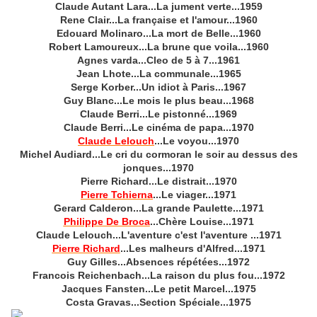
Claude Autant Lara...La jument verte...1959
Rene Clair...La française et l'amour...1960
Edouard Molinaro...La mort de Belle...1960
Robert Lamoureux...La brune que voila...1960
Agnes varda...Cleo de 5 à 7...1961
Jean Lhote...La communale...1965
Serge Korber...Un idiot à Paris...1967
Guy Blanc...Le mois le plus beau...1968
Claude Berri...Le pistonné...1969
Claude Berri...Le cinéma de papa...1970
Claude Lelouch
...Le voyou...1970
Michel Audiard...Le cri du cormoran le soir au dessus des
jonques...1970
Pierre Richard...Le distrait...1970
Pierre Tchierna
...Le viager...1971
Gerard Calderon...La grande Paulette...1971
Philippe De Broca
...Chère Louise...1971
Claude Lelouch...L'aventure c'est l'aventure ...1971
Pierre Richard
...Les malheurs d'Alfred...1971
Guy Gilles...Absences répétées...1972
Francois Reichenbach...La raison du plus fou...1972
Jacques Fansten...Le petit Marcel...1975
Costa Gravas...Section Spéciale...1975