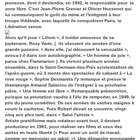
jeunesse, dont il deviendra, en 1942, le responsable pour la
zone libre. C'est Jean-Pierre Grenier et Olivier Hussenot qui
lui communiquent le goût du mime et l'intègrent à leur
troupe théâtrale, avec laquelle ils conquièrent Paris, la
Libération venue.
Alors qu'il joue « Liliom », il tombe amoureux de sa
partenaire, Rosy Varte. ( ils vécurent six années d'une
grande passion. « Avec elle, j'ai découvert la sensualité »,
avoua-t-il dans son autobiographie, « Un homme de joie »,
parue chez Flammarion ). Ils vivront plusieurs années
ensemble, dans le Saint-Germain-des-Prés existentialiste de
l'après-guerre, où il monte des spectacles de cabaret à « La
rose rouge ». Sophie Desmarets l'y remarque et presse le
dramaturge Armand Salacrou de l'intégrer à sa prochaine
pièce, « Une femme est libre ». Remarquable prémonition,
puisque sa prestation vaudra à l'élu de remporter, en 1949, le
prix du jeune comédien. De ces années de vaches maigres à
courir le cacheton, Yves Robert devait se souvenir, vingt-
cinq ans plus tard, dans « Salut l'artiste ».
Artiste protéiforme mais créateur avant tout, il devient
producteur en 1961, pour réaliser ses films et ceux des
autres en toute liberté (« Pour avoir un outil de travail,
comme un menuisier un rabot. »). Une démarche encouragée