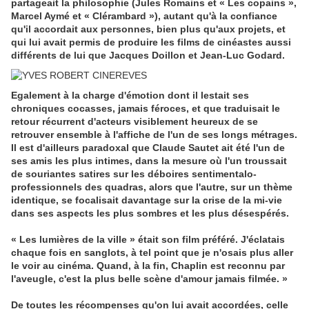
partageait la philosophie (Jules Romains et « Les copains »,
Marcel Aymé et « Clérambard »), autant qu'à la confiance
qu'il accordait aux personnes, bien plus qu'aux projets, et
qui lui avait permis de produire les films de cinéastes aussi
différents de lui que Jacques Doillon et Jean-Luc Godard.
Egalement à la charge d'émotion dont il lestait ses
chroniques cocasses, jamais féroces, et que traduisait le
retour récurrent d'acteurs visiblement heureux de se
retrouver ensemble à l'affiche de l'un de ses longs métrages.
Il est d'ailleurs paradoxal que Claude Sautet ait été l'un de
ses amis les plus intimes, dans la mesure où l'un troussait
de souriantes satires sur les déboires sentimentalo-
professionnels des quadras, alors que l'autre, sur un thème
identique, se focalisait davantage sur la crise de la mi-vie
dans ses aspects les plus sombres et les plus désespérés.
« Les lumières de la ville » était son film préféré. J'éclatais
chaque fois en sanglots, à tel point que je n'osais plus aller
le voir au cinéma. Quand, à la fin, Chaplin est reconnu par
l'aveugle, c'est la plus belle scène d'amour jamais filmée. »
De toutes les récompenses qu'on lui avait accordées, celle