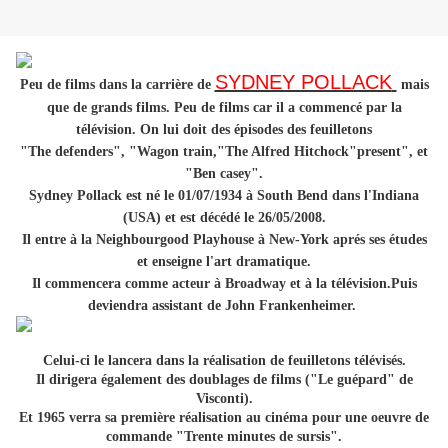
SYDNEY POLLACK
Peu de films dans la carrière de
mais
que de grands films. Peu de films car il a commencé par la
télévision. On lui doit des épisodes des feuilletons
"The defenders", "Wagon train,"The Alfred Hitchock"present", et
"Ben casey".
Sydney Pollack est né le 01/07/1934 à South Bend dans l'Indiana
(USA) et est décédé le 26/05/2008.
Il entre à la Neighbourgood Playhouse à New-York aprés ses études
et enseigne l'art dramatique.
Il commencera comme acteur à Broadway et à la télévision.Puis
deviendra assistant de John Frankenheimer.
Celui-ci le lancera dans la réalisation de feuilletons télévisés.
Il dirigera également des doublages de films ("Le guépard" de
Visconti).
Et 1965 verra sa première réalisation au cinéma pour une oeuvre de
commande "Trente minutes de sursis".