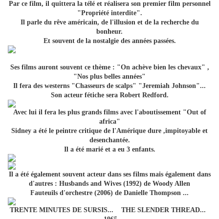
Par ce film, il quittera la télé et réalisera son premier film personnel
"Propriété interdite".
Il parle du rêve américain, de l'illusion et de la recherche du
bonheur.
Et souvent de la nostalgie des années passées.
Ses films auront souvent ce thème : "On achève bien les chevaux" ,
"Nos plus belles années"
Il fera des westerns "Chasseurs de scalps" "Jeremiah Johnson"...
Son acteur fétiche sera Robert Redford.
Avec lui il fera les plus grands films avec l'aboutissement "Out of
africa"
Sidney a été le peintre critique de l'Amérique dure ,impitoyable et
desenchantée.
Il a été marié et a eu 3 enfants.
Il a été également souvent acteur dans ses films mais également dans
d'autres : Husbands and Wives (1992) de Woody Allen
Fauteuils d'orchestre (2006) de Danielle Thompson ...
TRENTE MINUTES DE SURSIS... THE SLENDER THREAD...