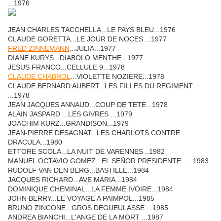
...1976
JEAN CHARLES TACCHELLA...LE PAYS BLEU...1976
CLAUDE GORETTA...LE JOUR DE NOCES ...1977
FRED ZINNEMANN
...JULIA...1977
DIANE KURYS...DIABOLO MENTHE...1977
JESUS FRANCO...CELLULE 9...1978
CLAUDE CHABROL
...VIOLETTE NOZIERE...1978
CLAUDE BERNARD AUBERT...LES FILLES DU REGIMENT
...1978
JEAN JACQUES ANNAUD...COUP DE TETE...1978
ALAIN JASPARD ...LES GIVRES ...1979
JOACHIM KURZ...GRANDISON...1979
JEAN-PIERRE DESAGNAT...LES CHARLOTS CONTRE
DRACULA...1980
ETTORE SCOLA...LA NUIT DE VARENNES...1982
MANUEL OCTAVIO GOMEZ...EL SEÑOR PRESIDENTE ...1983
RUDOLF VAN DEN BERG...BASTILLE...1984
JACQUES RICHARD...AVE MARIA...1984
DOMINIQUE CHEMINAL...LA FEMME IVOIRE...1984
JOHN BERRY...LE VOYAGE A PAIMPOL...1985
BRUNO ZINCONE...GROS DEGUEULASSE ...1985
ANDREA BIANCHI...L'ANGE DE LA MORT ...1987