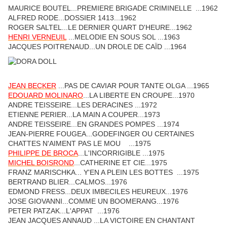
MAURICE BOUTEL...PREMIERE BRIGADE CRIMINELLE ...1962
ALFRED RODE...DOSSIER 1413...1962
ROGER SALTEL...LE DERNIER QUART D'HEURE...1962
HENRI VERNEUIL
...MELODIE EN SOUS SOL ...1963
JACQUES POITRENAUD...UN DROLE DE CAÏD ...1964
JEAN BECKER
...PAS DE CAVIAR POUR TANTE OLGA ...1965
EDOUARD MOLINARO
...LA LIBERTE EN CROUPE...1970
ANDRE TEISSEIRE...LES DERACINES ...1972
ETIENNE PERIER...LA MAIN A COUPER...1973
ANDRE TEISSEIRE...EN GRANDES POMPES ...1974
JEAN-PIERRE FOUGEA...GODEFINGER OU CERTAINES
CHATTES N'AIMENT PAS LE MOU ...1975
PHILIPPE DE BROCA
...L'INCORRIGIBLE ...1975
MICHEL BOISROND
...CATHERINE ET CIE...1975
FRANZ MARISCHKA... Y'EN A PLEIN LES BOTTES ...1975
BERTRAND BLIER...CALMOS...1976
EDMOND FRESS...DEUX IMBECILES HEUREUX...1976
JOSE GIOVANNI...COMME UN BOOMERANG...1976
PETER PATZAK...L'APPAT ...1976
JEAN JACQUES ANNAUD ...LA VICTOIRE EN CHANTANT