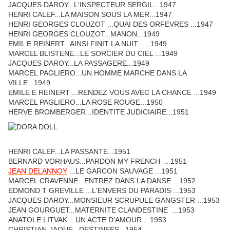
JACQUES DAROY...L'INSPECTEUR SERGIL...1947
HENRI CALEF...LA MAISON SOUS LA MER...1947
HENRI GEORGES CLOUZOT ...QUAI DES ORFEVRES ...1947
HENRI GEORGES CLOUZOT...MANON...1949
EMIL E REINERT...AINSI FINIT LA NUIT ...1949
MARCEL BLISTENE...LE SORCIER DU CIEL ...1949
JACQUES DAROY...LA PASSAGERE...1949
MARCEL PAGLIERO...UN HOMME MARCHE DANS LA
VILLE...1949
EMILE E REINERT ...RENDEZ VOUS AVEC LA CHANCE ...1949
MARCEL PAGLIERO...LA ROSE ROUGE...1950
HERVE BROMBERGER...IDENTITE JUDICIAIRE...1951
HENRI CALEF...LA PASSANTE...1951
BERNARD VORHAUS...PARDON MY FRENCH ...1951
JEAN DELANNOY
...LE GARCON SAUVAGE ...1951
MARCEL CRAVENNE...ENTREZ DANS LA DANSE ...1952
EDMOND T GREVILLE ...L'ENVERS DU PARADIS ...1953
JACQUES DAROY...MONSIEUR SCRUPULE GANGSTER ...1953
JEAN GOURGUET...MATERNITE CLANDESTINE ...1953
ANATOLE LITVAK ...UN ACTE D'AMOUR ...1953
CHRISTIAN-JAQUE...DESTINEES...1954