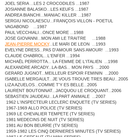
JOEL SERIA ...LES 2 CROCODILES ...1987
JOSIANNE BALASKO...LES KEUFS ...1987
ANDREA BIANCHI...MANIAC KILLER ...1987
SERGIU NICOLAESCU...FRANÇOIS VILLON - POETUL
VAGABOND ...1987
PAUL VECCHIALI...ONCE MORE ...1988
JOSE GIOVANNI...MON AMI LE TRAITRE ...1988
JEAN-PIERRE MOCKY
...LE MARI DE LEON ...1993
EVELYNE DRESS...PAS D'AMOUR SANS AMOUR! ...1993
CLAUDE CHABROL...L'ENFER ...1994
MICHAËL PERROTTA... LA FEMME DE L'ITALIEN ...1998
ALEXANDRE ARCADY...LA-BAS... MON PAYS ...2000
GERARD JUGNOT...MEILLEUR ESPOIR FEMININ ...2000
ISABELLE MERGAULT...JE VOUS TROUVE TRES BEAU...2005
LIZA AZUELOS...COMME T'Y ES BELLE...2005
LAURENT BOUTONNAT...JACQUOU LE CROQUANT...2006
SEBASTIEN JAUDEAU...LA PART ANIMALE ...2007
1962 L'INSPECTEUR LECLERC ENQUETE (TV SERIES)
1967-1969 ALLO POLICE (TV SERIES)
1969 LE CHEVALIER TEMPETE (TV SERIES)
1981 MEDECINS DE NUIT (TV SERIES)
1981 AU BON BEURRE (TV SERIES)
1959-1982 LES CINQ DERNIERES MINUTES (TV SERIES)