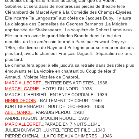
suédoises d'après le roman autobiographique de Robert
Sabatier
. Et sera dans de nombreuses pièces de théâtre telle
Clérambard de Marcel Aymé à la Comédie des Champs-Elysées.
Elle incarne "la Langouste" aux côtés de Jacques Duby. Il y aura
Le dialogue des Carmélites de Georges Bernanos ,La Mégère
apprivoisée de Shakespeare., La soupière de Robert Lamoureux
Elle tournera avec le grand
Marlon Brando dans
Le bal des
maudits, un film américain tourné à Paris par Edward Dmytryk .
1955, elle divorce de Raymond Pellegrin pour se remarier dix ans
plus tard, avec le chanteur François Deguelt. Séparation six ans
plus tard.
Le cinéma fera appel à elle jusqu'à sa retraite dans des rôles plus
émouvants tel La victoire en chantant ou
Coup de tête
d'
Annaud, Violette Nozière de Chabrol...
MARC ALLEGRET.
..ENTREE DES ARTISTES...1938
MARCEL CARNE
...HOTEL DU NORD...1938
MARCEL L'HERBIER...ENTENTE CORDIALE...1939
HENRI DECOIN
...BATTEMENT DE CŒUR...1940
KURT BERNHARDT...NUIT DE DECEMBRE...1939
ABEL GANCE
...PARADIS PERDU...1938
ANDRE HUGON...MOULIN ROUGE...1939
MARC ALLEGRET.
..PARADE EN 7 NUITS...1941
JULIEN DUVIVIER ...UNTEL PERE ET FILS ...1940
PIERRE CHENAL ...LA FOIRE AUX CHIMERES ...1946