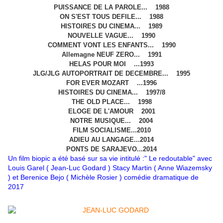
PUISSANCE DE LA PAROLE... 1988
ON S'EST TOUS DEFILE... 1988
HISTOIRES DU CINEMA... 1989
NOUVELLE VAGUE... 1990
COMMENT VONT LES ENFANTS... 1990
Allemagne NEUF ZERO... 1991
HELAS POUR MOI ...1993
JLG/JLG AUTOPORTRAIT DE DECEMBRE... 1995
FOR EVER MOZART ...1996
HISTOIRES DU CINEMA... 1997/8
THE OLD PLACE... 1998
ELOGE DE L'AMOUR 2001
NOTRE MUSIQUE... 2004
FILM SOCIALISME...2010
ADIEU AU LANGAGE...2014
PONTS DE SARAJEVO...2014
Un film biopic a été basé sur sa vie intitulé :" Le redoutable" avec
Louis Garel ( Jean-Luc Godard ) Stacy Martin ( Anne Wiazemsky
) et Berenice Bejo ( Michèle Rosier ) comédie dramatique de
2017