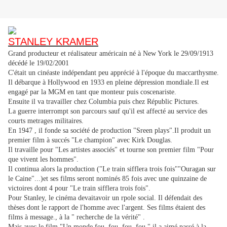
STANLEY KRAMER
Grand producteur et réalisateur américain né à New York le 29/09/1913
décédé le 19/02/2001
C'était un cinéaste indépendant peu apprécié à l'époque du maccarthysme.
Il débarque à Hollywood en 1933 en pleine dépression mondiale.Il est
engagé par la MGM en tant que monteur puis coscenariste.
Ensuite il va travailler chez Columbia puis chez Républic Pictures.
La guerre interrompt son parcours sauf qu'il est affecté au service des
courts metrages militaires.
En 1947 , il fonde sa société de production "Sreen plays".Il produit un
premier film à succés "Le champion" avec Kirk Douglas.
Il travaille pour "Les artistes associés" et tourne son premier film "Pour
que vivent les hommes".
Il continua alors la production ("Le train sifflera trois fois""Ouragan sur
le Caine"...)et ses films seront nominés 85 fois avec une quinzaine de
victoires dont 4 pour "Le train sifflera trois fois".
Pour Stanley, le cinéma devaitavoir un rpole social. Il défendait des
thèses dont le rapport de l'homme avec l'argent. Ses films étaient des
films à message., à la " recherche de la vérité" .
Mais avec le film "Un monde fou, fou, fou, fou " il a aimé passé à la