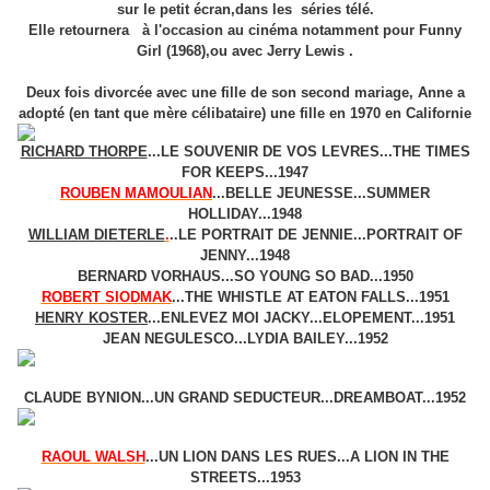
sur le petit écran,dans les séries télé.
Elle retournera à l'occasion au cinéma notamment pour Funny
Girl (1968),ou avec Jerry Lewis .
Deux fois divorcée avec une fille de son second mariage, Anne a
adopté (en tant que mère célibataire) une fille en 1970 en Californie
RICHARD THORPE
...LE SOUVENIR DE VOS LEVRES...THE TIMES
FOR KEEPS...1947
ROUBEN MAMOULIAN
...BELLE JEUNESSE...SUMMER
HOLLIDAY...1948
WILLIAM DIETERLE
.
..LE PORTRAIT DE JENNIE...PORTRAIT OF
JENNY...1948
BERNARD VORHAUS...SO YOUNG SO BAD...1950
ROBERT SIODMAK
...THE WHISTLE AT EATON FALLS...1951
HENRY KOSTER
...ENLEVEZ MOI JACKY...ELOPEMENT...1951
JEAN NEGULESCO...LYDIA BAILEY...1952
CLAUDE BYNION...UN GRAND SEDUCTEUR...DREAMBOAT...1952
RAOUL WALSH
...UN LION DANS LES RUES...A LION IN THE
STREETS...1953