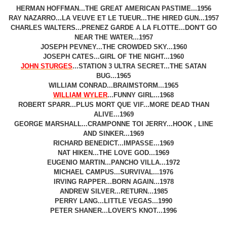
HERMAN HOFFMAN...THE GREAT AMERICAN PASTIME...1956
RAY NAZARRO...LA VEUVE ET LE TUEUR...THE HIRED GUN...1957
CHARLES WALTERS...PRENEZ GARDE A LA FLOTTE...DON'T GO
NEAR THE WATER...1957
JOSEPH PEVNEY...THE CROWDED SKY...1960
JOSEPH CATES...GIRL OF THE NIGHT...1960
JOHN STURGES
...STATION 3 ULTRA SECRET...THE SATAN
BUG...1965
WILLIAM CONRAD...BRAIMSTORM...1965
WILLIAM WYLER
...FUNNY GIRL...1968
ROBERT SPARR...PLUS MORT QUE VIF...MORE DEAD THAN
ALIVE...1969
GEORGE MARSHALL...CRAMPONNE TOI JERRY...HOOK , LINE
AND SINKER...1969
RICHARD BENEDICT...IMPASSE...1969
NAT HIKEN...THE LOVE GOD...1969
EUGENIO MARTIN...PANCHO VILLA...1972
MICHAEL CAMPUS...SURVIVAL...1976
IRVING RAPPER...BORN AGAIN...1978
ANDREW SILVER...RETURN...1985
PERRY LANG...LITTLE VEGAS...1990
PETER SHANER...LOVER'S KNOT...1996