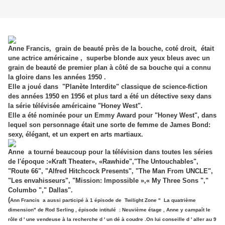
Anne Francis, grain de beauté près de la bouche, coté droit, était
une actrice américaine , superbe blonde aux yeux bleus avec un
grain de beauté de premier plan à côté de sa bouche qui a connu
la gloire dans les années 1950 .
Elle a joué dans "Planète Interdite" classique de science-fiction
des années 1950 en 1956 et plus tard a été un détective sexy dans
la série télévisée américaine "Honey West".
Elle a été nominée pour un Emmy Award pour "Honey West", dans
lequel son personnage était une sorte de femme de James Bond:
sexy, élégant, et un expert en arts martiaux.
Anne a tourné beaucoup pour la télévision dans toutes les séries
de l'époque :«Kraft Theater», «Rawhide","The Untouchables",
"Route 66", "Alfred Hitchcock Presents", "The Man From UNCLE",
"Les envahisseurs", "Mission: Impossible »,« My Three Sons ","
Columbo "," Dallas".
(
Ann Francis a aussi participé à 1 épisode de Twilight Zone " La quatrième
dimension" de Rod Serling , épisode intitulé : Neuvième étage , Anne y campaît le
rôle d ' une vendeuse à la recherche d ' un dé à coudre .On lui conseille d ' aller au 9