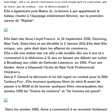
ème étage , elle y va, prend l 'ascenseur et se rend compte qu'il n'y a personne ,pas
)
de client , pas de vendeur , rien le désert complet
Elle a également joué Mama Jo, la femme à qui appartenait le
bateau charter à l'équipage entièrement féminin, sur la première
saison de "Riptide".
Elle était née Anne Lloyd Francis le 16 Septembre 1930, Ossining,
New York, Etats-Unis et est décédée le 2 Janvier 2011.Elle était fille
unique, son père était dans les affaires du commerce.
Elle a été une enfant star car elle a été modèle dès ses 6 ans et a
commencé à la télévision à 11 ans en faisant ses débuts sur scène
à Broadway aux côtés de Gertrude Lawrence, en 1941. Pour ses
études Anne a fréquenté l'école de New York Professional
Children's.
Darryl F Zanuck la découvre et lui fait signé un contrat pour la 20th
Century-Fox . Elle tournera quelques films de série B avant de
passer à la MGM et de tourner quelques films remarquables des
années 1950 tel "Graine de violence" et "Un homme est passé".
Dans les années 1960, Anne a commencé à se recentrer fortement