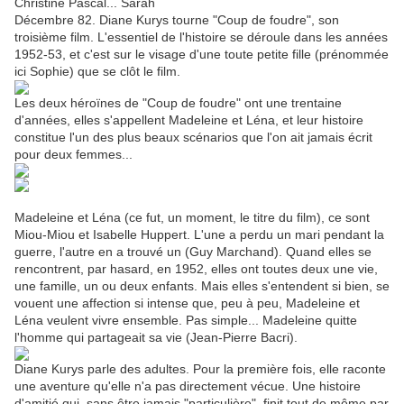
Christine Pascal... Sarah
Décembre 82. Diane Kurys tourne "Coup de foudre", son
troisième film. L'essentiel de l'histoire se déroule dans les années
1952-53, et c'est sur le visage d'une toute petite fille (prénommée
ici Sophie) que se clôt le film.
Les deux héroïnes de "Coup de foudre" ont une trentaine
d'années, elles s'appellent Madeleine et Léna, et leur histoire
constitue l'un des plus beaux scénarios que l'on ait jamais écrit
pour deux femmes...
Madeleine et Léna (ce fut, un moment, le titre du film), ce sont
Miou-Miou et Isabelle Huppert. L'une a perdu un ma
ri pendant la
guerre, l'autre en a trouvé un (Guy Marchand). Quand elles se
rencontrent, par hasard, en 1952, elles ont toutes deux une vie,
une famille, un ou deux enfants. Mais elles s'entendent si bien, se
vouent une affection si intense que, peu à peu, Madeleine et
Léna veulent vivre ensemble. Pas simple... Madeleine quitte
l'homme qui partageait sa vie (Jean-Pierre Bacri).
Diane Kurys parle des adultes. Pour la première fois, elle raconte
une aventure qu'elle n'a pas directement vécue. Une histoire
d'amitié qui, sans être jamais "particulière", finit tout de même par