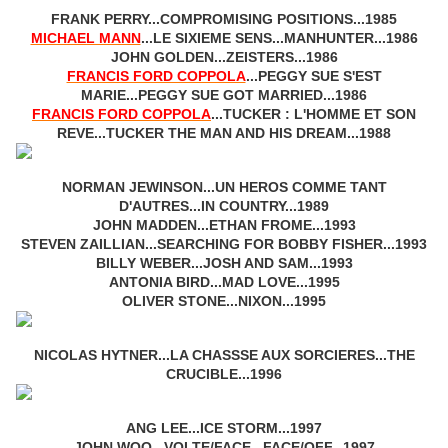
FRANK PERRY...COMPROMISING POSITIONS...1985
MICHAEL MANN
...LE SIXIEME SENS...MANHUNTER...1986
JOHN GOLDEN...ZEISTERS...1986
FRANCIS FORD COPPOLA
...PEGGY SUE S'EST
MARIE...PEGGY SUE GOT MARRIED...1986
FRANCIS FORD COPPOLA
...TUCKER : L'HOMME ET SON
REVE...TUCKER THE MAN AND HIS DREAM...1988
NORMAN JEWINSON...UN HEROS COMME TANT
D'AUTRES...IN COUNTRY...1989
JOHN MADDEN...ETHAN FROME...1993
STEVEN ZAILLIAN...SEARCHING FOR BOBBY FISHER...1993
BILLY WEBER...JOSH AND SAM...1993
ANTONIA BIRD...MAD LOVE...1995
OLIVER STONE...NIXON...1995
NICOLAS HYTNER...LA CHASSSE AUX SORCIERES...THE
CRUCIBLE...1996
ANG LEE...ICE STORM...1997
JOHN WOO...VOLTE/FACE...FACE/OFF...1997