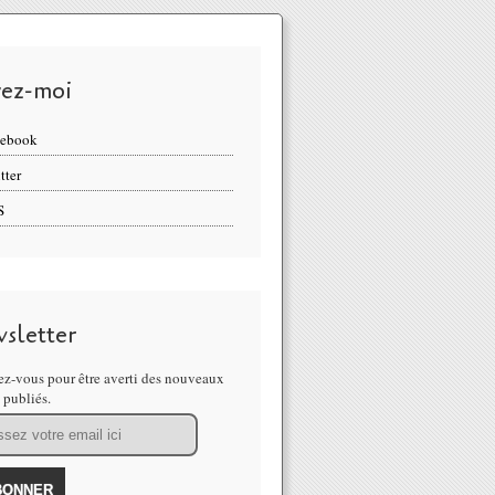
vez-moi
cebook
tter
S
sletter
z-vous pour être averti des nouveaux
s publiés.