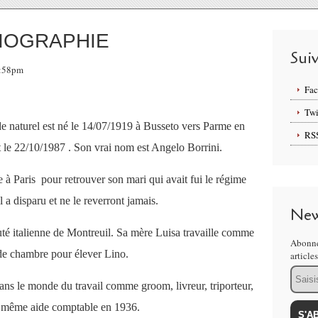
BIOGRAPHIE
Sui
1:58pm
Fa
Twi
de naturel est né le 14/07/1919 à Busseto vers Parme en
RS
nt le 22/10/1987 . Son vrai nom est Angelo Borrini.
 à Paris pour retrouver son mari qui avait fui le régime
l a disparu et ne le reverront jamais.
New
uté italienne de Montreuil. Sa mère Luisa travaille comme
Abonne
e chambre pour élever Lino.
article
Email
s le monde du travail comme groom, livreur, triporteur,
t même aide comptable en 1936.