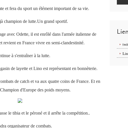
e et fera du sport un élément important de sa vie.
éjà champion de lutte.Un grand sportif.
Lie
e avec Odette, il est enrôlé dans l'armée italienne de
et revient en France vivre en semi-clandestinité.
twi
Lin
ntinue à s'entraîner à la lutte.
agasin de layette et Lino est représentant en bonnèterie.
 combats de catch et va aux quatre coins de France. Et en
ré Champion d'Europe des poids moyens.
se le tibia et le péroné et il arrête la compétition..
ndra organisateur de combats.