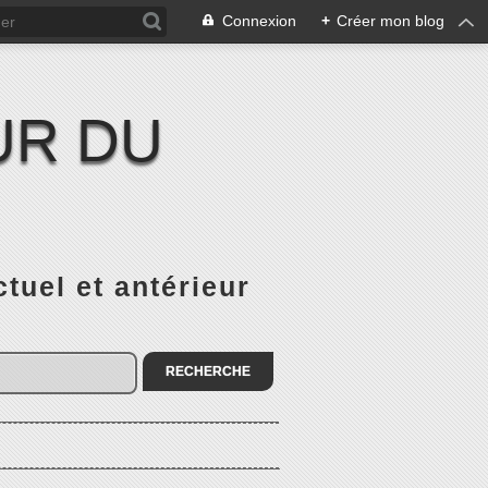
Connexion
+
Créer mon blog
UR DU
el et antérieur