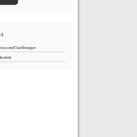
ns
tter.com/CineStranger
kedink