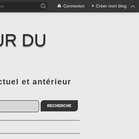
Connexion
+
Créer mon blog
UR DU
el et antérieur