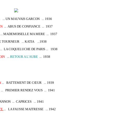
... UN MAUVAIS GARCON ... 1936
IN
... ABUS DE CONFIANCE ... 1937
.. MADEMOISELLE MA MERE ... 1937
 TOURNEUR ... KATIA ...1938
... LA COQUELUCHE DE PARIS ... 1938
OIN
...
RETOUR A L'AUBE
... 1938
N
... BATTEMENT DE CŒUR ... 1939
... PREMIER RENDEZ VOUS ... 1941
ANNON ... CAPRICES ... 1941
TE
... LA FAUSSE MAITRESSE ... 1942