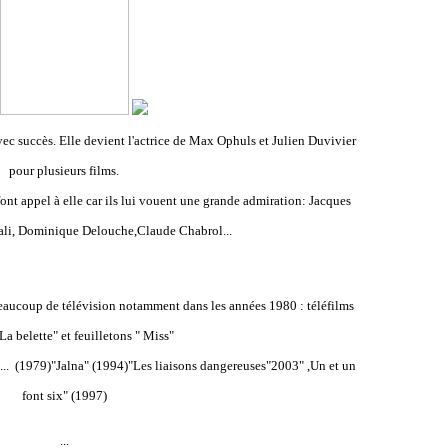
ec succès. Elle devient l'actrice de Max Ophuls et Julien Duvivier
pour plusieurs films.
ont appel à elle car ils lui vouent une grande admiration: Jacques
ali, Dominique Delouche,Claude Chabrol...
 beaucoup de télévision notamment dans les années 1980 : téléfilms
"La belette" et feuilletons " Miss"
... (1979)
"Jalna" (1994)
"Les liaisons dangereuses"2003
" ,Un et un
font six" (1997)
...