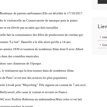
à Bordeaux de parents mélomanes.Elle est décédée le 17/10/2017.
tudie le violoncelle au Conservatoire de musique puis le piano.
Lie
ne et est élevée par sa mère qui doit travailler.
elle fait la connaissance des filles de producteurs de cinéma qui
twi
urner "Le bal". Danielle a le rôle alors qu'elle a 14 ans.
Lin
des années 1930 et tournera de nombreux films dont 6 avec Albert
n dans des comédies musicales.
 donc une chanteuse de l'époque .
le réalisateur qui la fera tourner dans de nombreux films.
 de Paris" et est une des actrices les plus populaires .
tole Litvak pour "Mayerling". Elle signera un contrat de 7 ans avec
ollywood ,elle casse le contrat et revient en France.
942 avec Porfirio Rubirosa un ambassadeur.Mais celui-ci est fait
isonnier pendant la guerre.