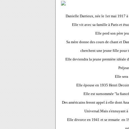
Danielle Darrieux, née le 1er mai 1917 
Elle vit avec sa famille à Paris et é
Elle perd son père jeu
Sa mère donne des cours de chant et Dani
cherchent une jeune fille pour to
Elle deviendra la jeune première idéale 
Préjea
Elle sera
Elle épouse en 1935 Henri Decoin, 
Elle est surnommée "la fiancée
Des américains feront appel à elle dont Ana
Universal.Mais s'ennuyant à H
Elle divorce en 1941 et se remarie en 1
pr