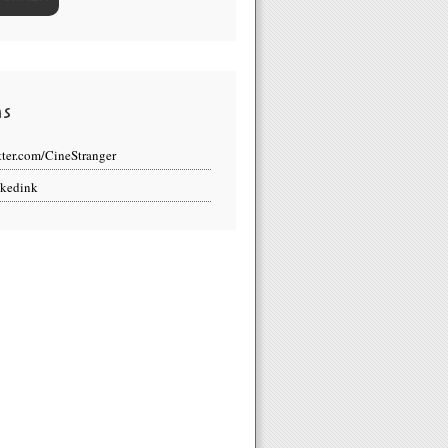
ns
tter.com/CineStranger
kedink