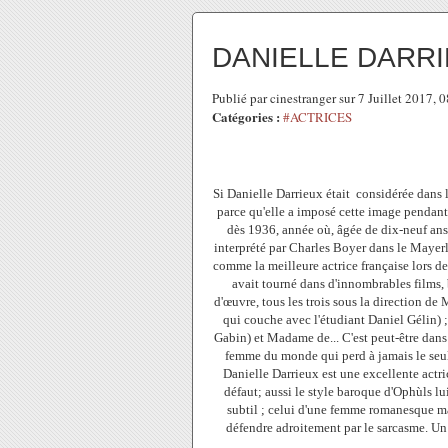
DANIELLE DARR
Publié par cinestranger sur 7 Juillet 2017,
Catégories :
#ACTRICES
Si Danielle Darrieux était considérée dans 
parce qu'elle a imposé cette image pendant 
dès 1936, année où, âgée de dix-neuf ans,
interprété par Charles Boyer dans le Mayerl
comme la meilleure actrice française lors de
avait tourné dans d'innombrables films,
d'œuvre, tous les trois sous la direction de
qui couche avec l'étudiant Daniel Gélin) ;
Gabin) et Madame de... C'est peut-être dans 
femme du monde qui perd à jamais le seul 
Danielle Darrieux est une excellente actri
défaut; aussi le style baroque d'Ophùls l
subtil ; celui d'une femme romanesque mai
défendre adroitement par le sarcasme. Un c