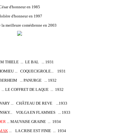
César d'honneur en 1985
olière d'honneur en 1997
e la meilleure comédienne en 2003
 THIELE ... LE BAL ... 1931
OMIEU ... COQUECIGROLE... 1931
ERHEIM ... PANURGE ... 1932
.. LE COFFRET DE LAQUE ... 1932
VARY ... CHÂTEAU DE REVE ...1933
SKY... VOLGA EN FLAMMES ... 1933
DER
... MAUVAISE GRAINE ... 1934
DMAK
... LA CRISE EST FINIE ... 1934