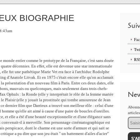
IEUX BIOGRAPHIE
Sui
 08:43am
Fa
Twi
RS
le monde entier comme le prototype de la Française, c'est sans doute
quatre décennies. En effet, elle est devenue une star internationale
 elle fut une pathétique Marie Vet era face à l'archiduc Rodolphe
ing d'Anatole Litvak. Et en 1975 c'était encore elle qu'on acclamait
 la présentation d'un nouveau film à Paris. Entre ces deux dates, elle
 bons, mauvais ou quelconques, mais seulement dans trois chefs-
New
 Max Ophuls : la Ronde (elle y interprétait le rôle de la femme mariée
 le Plaisir (elle y jouait la prostituée qui tombe amoureuse de Jean
ce dernier film que Darrieux a trouvé son meilleur rôle : celui d'une
Abonne
homme qu'elle ait aimé à cause d'une paire de boucles d'oreilles.
article
ce, et elle a été d'une beauté exceptionnelle et d'une élégance sans
Email
ui convenait-il à merveille. Son personnage cinématographique est
s perspicace, dont le charme est une sorte d'armure et qui sait se
ritique a pu dire que son jeu était " un battement d'ailes d'acier"