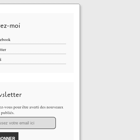
vez-moi
cebook
tter
S
sletter
z-vous pour être averti des nouveaux
s publiés.