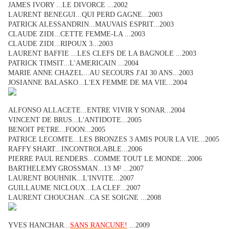
JAMES IVORY ...LE DIVORCE ...2002
LAURENT BENEGUI...QUI PERD GAGNE...2003
PATRICK ALESSANDRIN...MAUVAIS ESPRIT...2003
CLAUDE ZIDI...CETTE FEMME-LA ...2003
CLAUDE ZIDI...RIPOUX 3...2003
LAURENT BAFFIE ...LES CLEFS DE LA BAGNOLE ...2003
PATRICK TIMSIT...L'AMERICAIN ...2004
MARIE ANNE CHAZEL...AU SECOURS J'AI 30 ANS...2003
JOSIANNE BALASKO...L'EX FEMME DE MA VIE...2004
ALFONSO ALLACETE...ENTRE VIVIR Y SONAR...2004
VINCENT DE BRUS...L'ANTIDOTE...2005
BENOIT PETRE...FOON...2005
PATRICE LECOMTE...LES BRONZES 3 AMIS POUR LA VIE...2005
RAFFY SHART...INCONTROLABLE...2006
PIERRE PAUL RENDERS...COMME TOUT LE MONDE...2006
BARTHELEMY GROSSMAN...13 M² ...2007
LAURENT BOUHNIK...L'INVITE...2007
GUILLAUME NICLOUX...LA CLEF...2007
LAURENT CHOUCHAN...CA SE SOIGNE ...2008
YVES HANCHAR...
SANS RANCUNE!
...2009