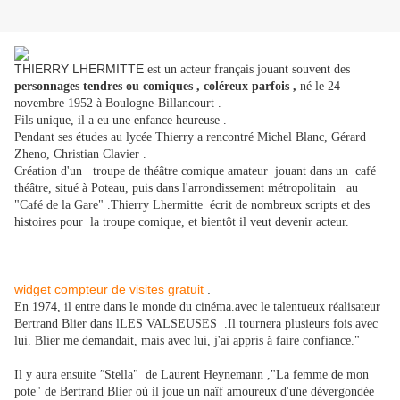
THIERRY LHERMITTE
est un acteur français jouant souvent des
personnages tendres ou comiques , coléreux parfois ,
né le 24
novembre 1952 à Boulogne-Billancourt .
Fils unique, il a eu une enfance heureuse .
Pendant ses études au lycée Thierry a rencontré Michel Blanc, Gérard
Zheno, Christian Clavier .
Création d'un troupe de théâtre comique amateur jouant dans un café
théâtre, situé à Poteau, puis dans l'arrondissement métropolitain au
"Café de la Gare" .Thierry Lhermitte écrit de nombreux scripts et des
histoires pour la troupe comique, et bientôt il veut devenir acteur.
widget compteur de visites gratuit
.
En 1974, il entre dans le monde du cinéma.avec le talentueux réalisateur
Bertrand Blier dans l
LES VALSEUSES
.Il tournera plusieurs fois avec
lui.
Blier me demandait, mais avec lui, j'ai appris à faire confiance."
Il y aura
ensuite
"
Stella" de Laurent Heynemann ,"La femme de mon
pote" de Bertrand Blier où il joue un naïf amoureux d'une dévergon­dée