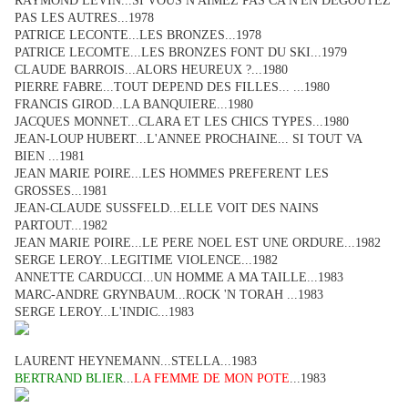
RAYMOND LEVIN...SI VOUS N'AIMEZ PAS CA N'EN DEGOUTEZ
PAS LES AUTRES...1978
PATRICE LECONTE...LES BRONZES...1978
PATRICE LECOMTE...LES BRONZES FONT DU SKI...1979
CLAUDE BARROIS...ALORS HEUREUX ?...1980
PIERRE FABRE...TOUT DEPEND DES FILLES... ...1980
FRANCIS GIROD...LA BANQUIERE...1980
JACQUES MONNET...CLARA ET LES CHICS TYPES...1980
JEAN-LOUP HUBERT...L'ANNEE PROCHAINE... SI TOUT VA
BIEN ...1981
JEAN MARIE POIRE...LES HOMMES PREFERENT LES
GROSSES...1981
JEAN-CLAUDE SUSSFELD...ELLE VOIT DES NAINS
PARTOUT...1982
JEAN MARIE POIRE...LE PERE NOEL EST UNE ORDURE...1982
SERGE LEROY...LEGITIME VIOLENCE...1982
ANNETTE CARDUCCI...UN HOMME A MA TAILLE...1983
MARC-ANDRE GRYNBAUM...ROCK 'N TORAH ...1983
SERGE LEROY...L'INDIC...1983
LAURENT HEYNEMANN...STELLA...1983
BERTRAND BLIER
...
LA FEMME DE MON POTE
...1983