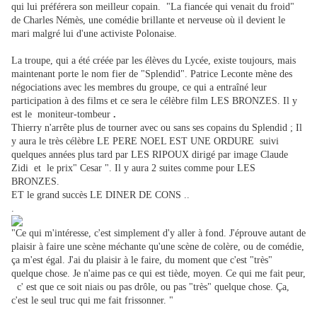
qui lui préférera son meilleur copain. "La fian­cée qui venait du froid"
de Charles Némès, une comédie brillante et ner­veuse où il devient le
mari malgré lui d'une activiste Polonaise.
La troupe, qui a été créée par les élèves du Lycée, existe toujours, mais
maintenant porte le nom fier de "Splendid". Patrice Leconte mène des
négociations avec les membres du groupe, ce qui a entraîné leur
participation à des films et ce sera le célèbre film LES BRONZES. Il y
est le
moniteur-tombeur
.
Thierry n'arrête plus de tourner avec ou sans ses copains du Splendid ; Il
y aura le très célèbre
LE PERE NOEL EST UNE ORDURE suivi
quelques années plus tard par LES RIPOUX
dirigé par image Claude
Zidi et le prix" Cesar ". Il y aura 2 suites comme pour LES
BRONZES.
ET le grand succès
LE DINER DE CONS ..
.
"Ce qui m'intéresse, c'est simplement d'y aller à fond. J'éprouve au­tant de
plaisir à faire une scène méchante qu'une scène de colère, ou de comédie,
ça m'est égal. J'ai du plaisir à le faire, du mo­ment que c'est "très"
quelque chose. Je n'aime pas ce qui est tiède, moyen. Ce qui me fait peur,
c' est que ce soit niais ou pas drôle, ou pas "très" quelque chose. Ça,
c'est le seul truc qui me fait frissonner. "