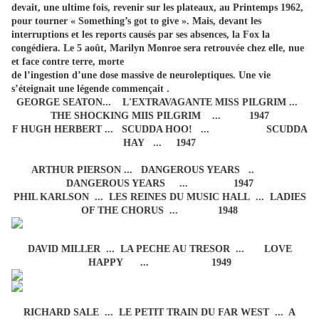
devait, une ultime fois, revenir sur les plateaux, au Printemps 1962,
pour tourner « Something’s got to give ». Mais, devant les
interruptions et les reports causés par ses absences, la Fox la
congédiera. Le 5 août, Marilyn Monroe sera retrouvée chez elle, nue
et face contre terre, morte
de l’ingestion d’une dose massive de neuroleptiques. Une vie
s’éteignait une légende commençait .
GEORGE SEATON... L'EXTRAVAGANTE MISS PILGRIM ...
THE SHOCKING MIIS PILGRIM ... 1947
F HUGH HERBERT ... SCUDDA HOO! ... SCUDDA
HAY ... 1947
ARTHUR PIERSON ... DANGEROUS YEARS ..
DANGEROUS YEARS ... 1947
PHIL KARLSON ... LES REINES DU MUSIC HALL ... LADIES
OF THE CHORUS ... 1948
DAVID MILLER ... LA PECHE AU TRESOR ... LOVE
HAPPY ... 1949
RICHARD SALE ... LE PETIT TRAIN DU FAR WEST ... A