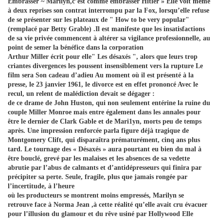
Embrasser ~ Marilyn,c’est comme embrasser Hitler » Elle voit même
à deux reprises son contrat interrompu par la Fox, lorsqu’elle refuse
de se présenter sur les plateaux de " How to be very popular"
(remplacé par Betty Grable) .Il est manifeste que les insatisfactions
de sa vie privée commencent à altérer sa vigilance professionnelle, au
point de semer la bénéfice dans la corporation
Arthur Miller écrit pour elle" Les désaxés ", alors que leurs trop
criantes divergences les poussent insensiblement vers la rupture Le
film sera Son cadeau d’adieu Au moment où il est présenté à la
presse, le 23 janvier 1961, le divorce est en effet prononcé Avec le
recul, un relent de malédiction devait se dégager :
de ce drame de John Huston, qui non seulement entérine la ruine du
couple Miller Monroe mais entre également dans les annales pour
être le dernier de Clark Gable et de Mari1yn, morts peu de temps
après. Une impression renforcée parla figure déjà tragique de
Montgomery Clift, qui disparaîtra prématurément, cinq ans plus
tard. Le tournage des « Désaxés » aura pourtant eu bien du mal à
être bouclé, grevé par les malaises et les absences de sa vedette
abrutie par l’abus de calmants et d’antidépresseurs qui finira par
précipiter sa perte. Seule, fragile, plus que jamais rongée par
l’incertitude, à l’heure
où les producteurs se montrent moins empressés, Marilyn se
retrouve face à Norma Jean ,à cette réalité qu’elle avait cru évacuer
pour l’illusion du glamour et du rêve usiné par Hollywood Elle