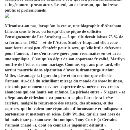
et ingénument provocateur. Le seul, au demeurant, qui intéresse
public et professionnels.
N’ironise-t-on pas, lorsqu’on la croise, une biographie d’Abraham
Lincoin sous le bras, ou lorsqu’elle se pique de solliciter
l’enseignement de Lee Strasberg — à qui elle devait laisser 75 % de
sa fortune en 1962 — et de l’Actors Studio? Et,quand elle avoue
manifester aussi peu d’intérêt pour le sexe, qu’elle brûle deferveur
pour l’amour, il ne s’en trouve guère pour reconnaître en cet aveu
une supplique. C’est qu’en dépit de son apparente frivolité, Marilyn
souffre de l’échec de son mariage. Comme, sept ans plus tard, elle
sortira meurtrie de sa séparation d’avec le dramaturge Arthur
Miller, davantage la figure du père et du mentor que celle de
l’amant. Au-delà du scintillant mirage du monde du show business,
elle croit par moments deviner le spectre de sa mère et revivre les
abandons qui ont hanté son enfance. La période entre « Niagara » et
« Sept ans de réflexion » est pourtant la plus faste de sa brève
carrière, malgré la récurrence des retards, des absences, et des
caprices, qui lui valent une réputation d’inconstance et indisposent
partenaires et metteurs en scène. Billy Wilder, qu’elle met hors de
lui mais épate par son sens du comique. Tony Curtis (« Certains
l’aiment chaud »), dont on connaît le jugement définitif «