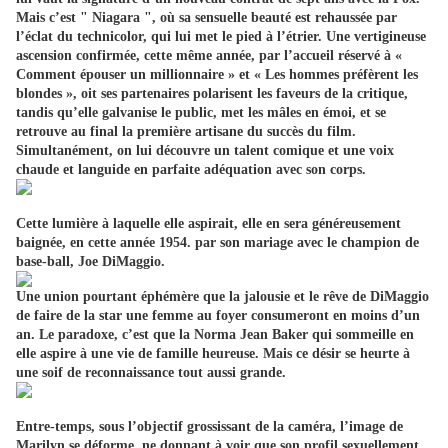
Mais c’est " Niagara ", où sa sensuelle beauté est rehaussée par
l’éclat du technicolor, qui lui met le pied à l’étrier. Une vertigineuse
ascension confirmée, cette même année, par l’accueil réservé à «
Comment épouser un millionnaire » et « Les hommes préfèrent les
blondes », oit ses partenaires polarisent les faveurs de la critique,
tandis qu’elle galvanise le public, met les mâles en émoi, et se
retrouve au final la première artisane du succès du film.
Simultanément, on lui découvre un talent comique et une voix
chaude et languide en parfaite adéquation avec son corps.
Cette lumière à laquelle elle aspirait, elle en sera généreusement
baignée, en cette année 1954. par son mariage avec le champion de
base-ball, Joe DiMaggio.
Une union pourtant éphémère que la jalousie et le rêve de DiMaggio
de faire de la star une femme au foyer consumeront en moins d’un
an. Le paradoxe, c’est que la Norma Jean Baker qui sommeille en
elle aspire à une vie de famille heureuse. Mais ce désir se heurte à
une soif de reconnaissance tout aussi grande.
Entre-temps, sous l’objectif grossissant de la caméra, l’image de
Marilyn se déforme, ne donnant à voir que son profil sexuellement