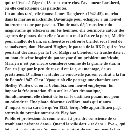
quitte l’école à l’âge de 15ans et entre chez l’avionneur Lockheed,
où elle confectionne des parachutes.
Un an plus tard, elle épouse James Doughert~ (1942-45), matelot
dans la marine marchande. Davantage pour échapper à un nouvel
internement que par passion. Timide mais déjà consciente du
magnétisme qu’elleexerce sur les hommes, elle tournicote autour des
agences de photos, dont elle n’a aucun mal à forcer la porte, Modèle
pour maillot de bain, sa silhouette se retrouve bientôt sous l’oeil de
connaisseurs, dont Howard Hughes, le patron de la RKO, qui se fera
pourtant devancer par la Fox. Malgré sa blondeur de fraîche date et
un nom de scène inspiré du patronyme d’un président américain,
Marilyn n’est pas encore considérée comme de la graine de star, si
l’on en juge par le peu de cas qui est fait, au montage, de ses
prestations. D’ailleurs le studio ne renouvelle pas son contrat à la fin
de l’année 1947. C’est l’époque où elle partage une chambre avec
Shelley Winters, et où la Columbia, son nouvel employeur, lui
impose la fréquentation d’un atelier d’art dramatique,
Simultanément, elle choisit de forcer le destin,en posant nue pour
un calendrier. Une photo désormais célèbre, mais qui n’aura
d’impact sur sa carrière qu’en 1953, lorsqu’elle apparaîtraen page
centrale du premier numéro de Play boy.
Public et professionnels commencent à prendre conscience de sa
troublante présence dans « Quand la ville dort » et dans « Eve », qui
lui vaut la signature d’un nouveau contrat de sept ans avec la Fox.