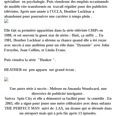
spécialiser en psychologie. Puis viendront des emplois occasionnels
de modéle vite transformés en travail régulier pour des publicités
télévisées. Après une année à l'UCLA, Heather Locklear a
abandonné pour poursuivre une carrière à temps plein .
Elle fait sa première apparition dans la série télévisée CHiPs en
1980, et est souvent la guest star de séries : Huit, ça suffit ... En
1981, Heather Locklear a obtenu sa chance quand elle a été reçue
avec succès à une audition pour un rôle dans "Dynastie" avec John
Forsythe, Joan Collins, et Linda Evans.
Puis viendra la série "Hooker ".
HEATHER est peu apparu sur grand écran .
Une autre série à succès : Melrose en Amanda Woodward, une
directrice de publicité intrigante .
Suivra Spin City et elle a démontré sa facilité pour la comédie . En
2003, elle a signé pour jouer une mère célibataire avec deux enfants
THE PERFECT MAN suivi de LAX, un drame qui se déroule dans
un aéroport mais qui a pris fin après 13 épisodes.