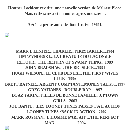
Heather Locklear revisite une nouvelle version de Melrose Place.
Mais cette série a été annulée après une saison.
A été la petite amie de Tom Cruise [1981].
MARK L LESTER...CHARLIE...FIRESTARTER...1984
JIM WYNORSKI...LA CREATURE DU LAGON:LE
RETOUR...THE RETURN OF SWAMP THING...1989
JOHN BRADSHAW...THE BIG SLICE...1991
HUGH WILSON...LE CLUB DES EX...THE FIRST WIVES
CLUB...1996
BRETT RATNER...ARGENT COMPTANT...MONEY TALKS...1997
GREG YAITANES...DOUBLE RAP...1997
BOAZ YAKIN...FILLES DE BONNE FAMILLE...UPTOWN
GIRLS...2003
JOE DANTE ...LES LOONEY TUNES PASSENT A L'ACTION
...LOONEY TUNES :BACK IN ACTION...2002
MARK ROSMAN...L'HOMME PARFAIT ...THE PERFECT
MAN ...2004