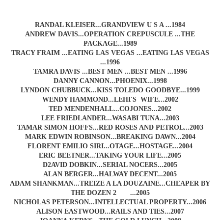
RANDAL KLEISER...GRANDVIEW U S A ...1984
ANDREW DAVIS...OPERATION CREPUSCULE ...THE
PACKAGE...1989
TRACY FRAIM ...EATING LAS VEGAS ...EATING LAS VEGAS
...1996
TAMRA DAVIS ...BEST MEN ...BEST MEN ...1996
DANNY CANNON...PHOENIX...1998
LYNDON CHUBBUCK...KISS TOLEDO GOODBYE...1999
WENDY HAMMOND...LEHI'S WIFE...2002
TED MENDENHALL...COJONES...2002
LEE FRIEDLANDER...WASABI TUNA...2003
TAMAR SIMON HOFFS...RED ROSES AND PETROL...2003
MARK EDWIN ROBINSON...BREAKING DAWN...2004
FLORENT EMILIO SIRI...OTAGE...HOSTAGE...2004
ERIC BEETNER...TAKING YOUR LIFE...2005
D2AVID DOBKIN...SERIAL NOCERS...2005
ALAN BERGER...HALWAY DECENT...2005
ADAM SHANKMAN...TREIZE A LA DOUZAINE...CHEAPER BY
THE DOZEN 2 ...2005
NICHOLAS PETERSON...INTELLECTUAL PROPERTY...2006
ALISON EASTWOOD...RAILS AND TIES...2007