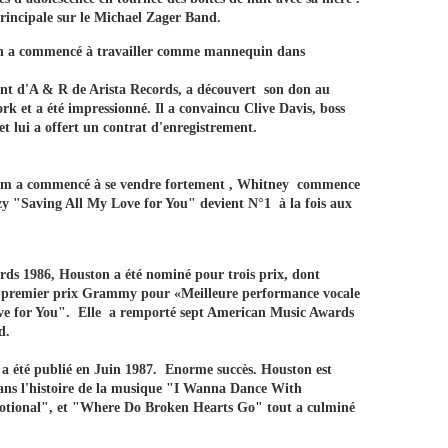
principale sur le Michael Zager Band.
on a commencé à travailler comme mannequin dans
ant d'A & R de Arista Records, a découvert son don au
rk et a été impressionné. Il a convaincu Clive Davis, boss
t lui a offert un contrat d'enregistrement.
bum a commencé à se vendre fortement , Whitney commence
zzy "Saving All My Love for You" devient N°1 à la fois aux
ds 1986, Houston a été nominé pour trois prix, dont
n premier prix Grammy pour «Meilleure performance vocale
e for You". Elle a remporté sept American Music Awards
d.
a été publié en Juin 1987. Enorme succès. Houston est
dans l'histoire de la musique "I Wanna Dance With
ional", et "Where Do Broken Hearts Go" tout a culminé