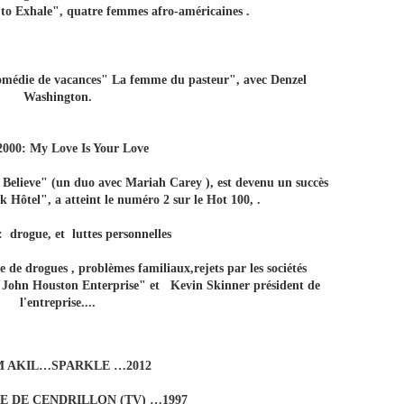
to Exhale", quatre femmes afro-américaines .
omédie de vacances" La femme du pasteur", avec Denzel
Washington.
2000: My Love Is Your Love
Believe" (un duo avec Mariah Carey ), est devenu un succès
k Hôtel", a atteint le numéro 2 sur le Hot 100, .
 drogue, et luttes personnelles
 de drogues , problèmes familiaux,rejets par les sociétés
c "John Houston Enterprise" et Kevin Skinner président de
l'entreprise....
M AKIL…SPARKLE …2012
E DE CENDRILLON (TV) …1997