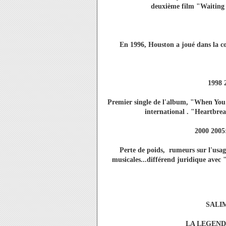
deuxième film "Waiting 
En 1996, Houston a joué dans la c
1998 
Premier single de l'album, "When You 
international . "Heartbrea
2000 2005:
Perte de poids, rumeurs sur l'usage
musicales...différend juridique ave
SALI
LA LEGEND