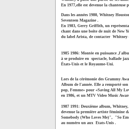
En 1977,elle est devenue la chanteuse 
Dans les années 1980, Whitney Houst
Seventeen Magazine .
En 1983, Gerry Griffith, un représent
chant dans une boîte de nuit de New Yo
du label Arista, de contacter Whitney e
1985 1986: Montée en puissance ,l'al
à se produire en spectacle, ballade ja
États-Unis et le Royaume-Uni.
Lors de la cérémonie des Grammy Awar
Album de l'année. Elle a remporté so
pop, Femme» pour «Saving All My Lov
en 1986, et un MTV Video Music Awar
1987 1991: Deuxième album, Whitney, 
devenue la première artiste féminine 
Somebody (Who Loves Me)", "So Emot
au numéro un aux Etats-Unis .