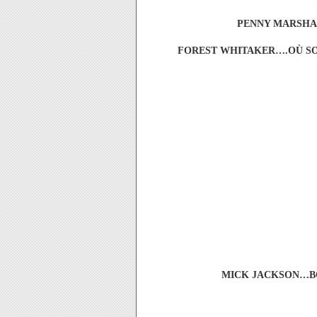
PENNY MARSHA
FOREST WHITAKER….OÙ SO
MICK JACKSON…B