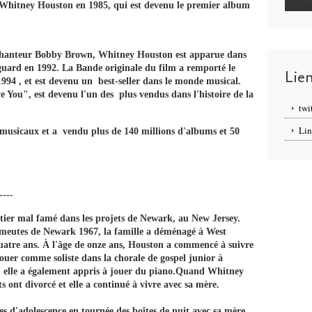
 Whitney Houston en 1985, qui est devenu le premier album
chanteur Bobby Brown, Whitney Houston est apparue dans
ard en 1992. La Bande originale du film a remporté le
Lie
4 , et est devenu un best-seller dans le monde musical.
e You", est devenu l'un des plus vendus dans l'histoire de la
twi
Lin
 musicaux et a vendu plus de 140 millions d'albums et 50
----
ier mal famé dans les projets de Newark, au New Jersey.
s émeutes de Newark 1967, la famille a déménagé à West
uatre ans. À l'âge de onze ans, Houston a commencé à suivre
ouer comme soliste dans la chorale de gospel junior à
où elle a également appris à jouer du piano.Quand Whitney
s ont divorcé et elle a continué à vivre avec sa mère.
s d'adolescence en tournée des boîtes de nuit avec sa mère .