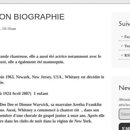
ON BIOGRAPHIE
Sui
6, 10:10am
Fa
Twi
RS
nde chanteuse, elle a aussi été actrice notamment avec le
é, elle a également été mannequin.
ût 1963, Newark, New Jersey, USA , Whitney est décédée le
ie.
New
à 1924 Avril 2007) 1 enfant
Abonne
article
 ​​Dee Dee et Dionne Warwick, sa marraine Aretha Franklin
que. Aussi, Whitney a commencé à chanter tôt , dans son
Email
embre d'une chorale de gospel junior à onze ans. Après elle
e dans les clubs de nuit dans la région de New York.