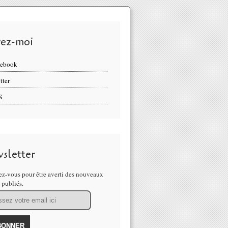
vez-moi
cebook
tter
S
sletter
z-vous pour être averti des nouveaux
s publiés.