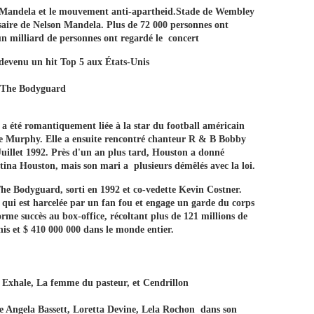
n Mandela et le mouvement anti-apartheid.Stade de Wembley
saire de Nelson Mandela. Plus de 72 000 personnes ont
un milliard de personnes ont regardé le concert
devenu un hit Top 5 aux États-Unis
 The Bodyguard
a été romantiquement liée à la star du football américain
e Murphy. Elle a ensuite rencontré chanteur R & B Bobby
Juillet 1992. Près d'un an plus tard, Houston a donné
stina Houston, mais son mari a plusieurs démêlés avec la loi.
he Bodyguard, sorti en 1992 et co-vedette Kevin Costner.
qui est harcelée par un fan fou et engage un garde du corps
orme succès au box-office, récoltant plus de 121 millions de
nis et $ 410 000 000 dans le monde entier.
 Exhale, La femme du pasteur, et Cendrillon
e Angela Bassett, Loretta Devine, Lela Rochon dans son