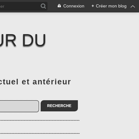
Connexion
+
Créer mon blog
UR DU
el et antérieur