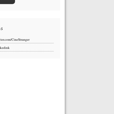
ns
tter.com/CineStranger
kedink