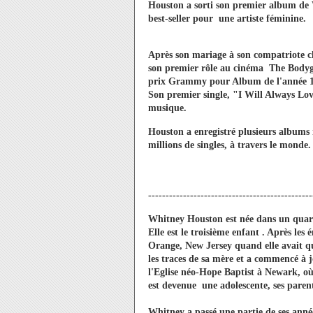
Houston a sorti son premier album de
best-seller pour une artiste féminine.
Après son mariage à son compatriote 
son premier rôle au cinéma The Bodygu
prix Grammy pour Album de l'année 199
Son premier single, "I Will Always Lov
musique.
Houston a enregistré plusieurs albums
millions de singles, à travers le monde.
-----------------------------------------------
Whitney Houston est née dans un quart
Elle est le troisième enfant . Après le
Orange, New Jersey quand elle avait q
les traces de sa mère et a commencé à j
l'Eglise néo-Hope Baptist à Newark, 
est devenue une adolescente, ses parent
Whitney a passé une partie de ses année