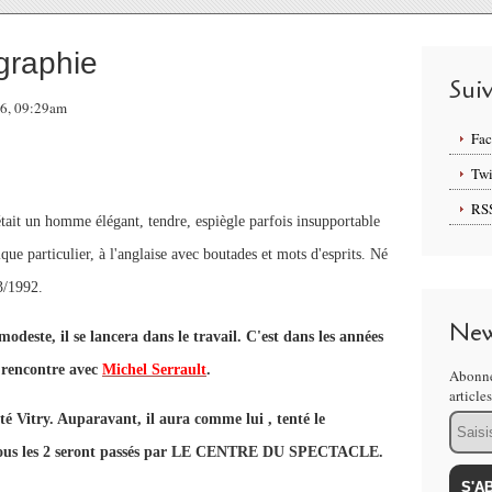
graphie
Sui
16, 09:29am
Fa
Twi
RS
it un homme élégant, tendre, espiègle parfois insupportable
ique particulier, à l'anglaise avec boutades et mots d'esprits. Né
3/1992.
New
odeste, il se lancera dans le travail. C'est dans les années
 rencontre avec
Michel Serrault
.
Abonne
article
Email
ité Vitry. Auparavant, il aura comme lui , tenté le
. Tous les 2 seront passés par LE CENTRE DU SPECTACLE.