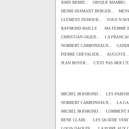
JOHN BERRY... OH!QUE MAMBO..
HENRI DIAMANT BERGER... MESSI
CLEMENT DUHOUR... VOUS N'AVEZ
RAYMOND BAILLY... MA FEMME E
CHRISTIAN-JAQUE... LA FRANCAI
NORBERT CARBONNAUX... CANDIDE
PIERRE CHEVALIER... AUGUSTE..
JEAN BOYER... C'EST PAS MOI C'E
MICHEL BOISROND... LES PARISI
NORBERT CARBONNAUX... LA GA
MICHEL BOISROND... COMMENT R
RENE CLAIR... LES QUATRE VERI
LOUIS DAQUIN... LA FOIRE AUX 