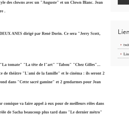
style des clowns avec un "Auguste" et un Clown Blanc. Jean
re .
Lie
 DEUX ANES dirigé par René Dorin. Ce sera "Jerry Scott,
twi
Lin
"La tomate" "La tête de l"art" "Tabou" "Chez Gilles"...
e de théâtre "L'ami de la famille" et le cinéma : ils seront 2
srond dans "Cette sacré gamine" et 2 gendarmes pour Jean
r comique va faire appel à eux pour de meilleurs rôles dans
e rôle de Sacha beaucoup plus tard dans "Le dernier métro"