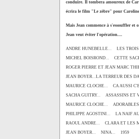
conduire. Il tombera amoureux de Carol
écrira le film "Le zèbre" pour Carolin
Mais Jean commence à s'essouffler et o
Jean veut éviter l'opération....
ANDRE HUNEBELLE... LES TROIS
MICHEL BOISROND... CETTE SAC
ROGER PIERRE ET JEAN MARC THIB
JEAN BOYER...LA TERREUR DES 
MAURICE CLOCHE... CA AUSSI C'E
SACHA GUITRY... ASSASSINS ET 
MAURICE CLOCHE... ADORABLES
PHILIPPE AGOSTINI... LA NAIF A
RAOUL ANDRE... CLARA ET LES 
JEAN BOYER... NINA... 1959