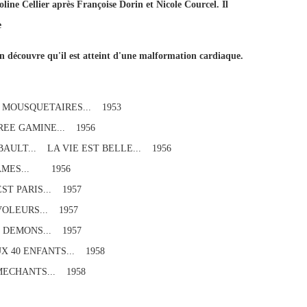
ine Cellier après Françoise Dorin et Nicole Courcel. Il
e
n découvre qu'il est atteint d'une malformation cardiaque.
 MOUSQUETAIRES... 1953
REE GAMINE... 1956
AULT... LA VIE EST BELLE... 1956
DAMES... 1956
ST PARIS... 1957
VOLEURS... 1957
 DEMONS... 1957
UX 40 ENFANTS... 1958
MECHANTS... 1958