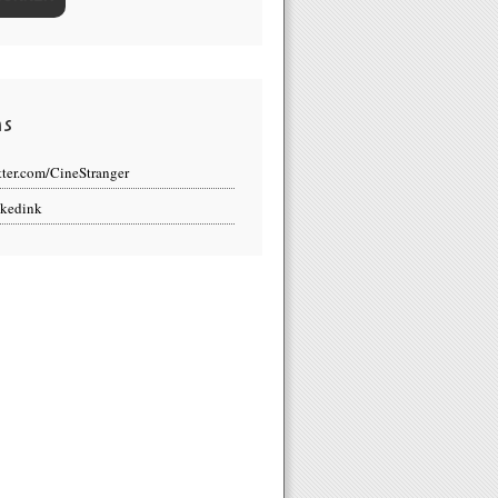
ns
tter.com/CineStranger
kedink