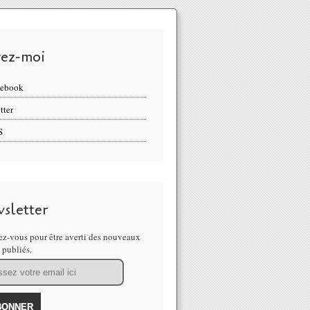
vez-moi
cebook
tter
S
sletter
z-vous pour être averti des nouveaux
s publiés.