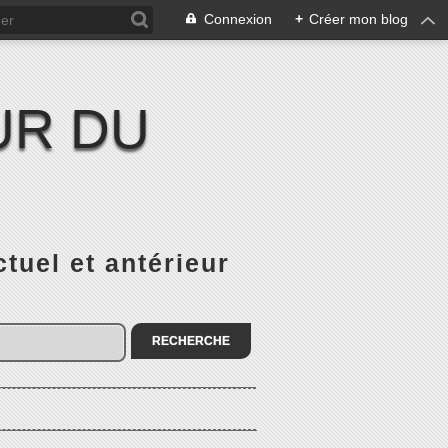
Connexion
+
Créer mon blog
UR DU
el et antérieur