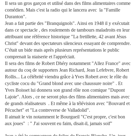
Il sera un gros garçon et utilisé dans des films alimentaires comme
comédien. Mais c'est la radio qui le lancera avec la "Famille
Duranton".
Jean a fait partie des "Branquignols". Ainsi en 1948 il y exécutait
dans ce spectacle , des roulements de tambours maladroits en leur
attribuant une référence historique "La fretillette, 42 avant Jésus
Christ" devant des spectateurs silencieux essayant de comprendre.
C'était un bide mais après plusieurs représentations le public
comprenait la niaiserie et l'appréciait.
Il sera des films de Robert Dhéry notamment "Allez France" avec
autour du coq de supporters Jean Richard, Jean Lefebvre, Robert
Rollis... La célébrité viendra grâce à Yves Robert avec le rôle du
cycliste cocu du "Grand blond avec une chaussure noire" . Et
Yves Boisset lui donnera son grand rôle non comique "Dupont
Lajoie". Alors , ce ne seront plus des films alimentaires mais avec
de grands réalisateurs . Et même à la télévision avec "Bouvard et
Pécuchet" et "La contreverse de Valladolid".
Il aimait le vin notamment le Bourgueil "C'est propre, c'est bon
aux joues" : " J'ai souvent eu faim, disait-il, jamais soif"
Jean a été le compagnon de folies de Francis Blanche. Un jour,