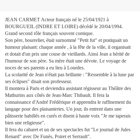
JEAN CARMET Acteur français né le 25/04/1921 à
BOURGUEIL (INDRE ET LOIRE) décédé le 20/04/1994.
Grand second rôle français souvent comique.
Son père, bourrelier, était surnommé "Petit fut" et pratiquait un
humour plaisant: chaque année , à la fête de la ville, il organisait
et dotait d'un prix une couse de vieillards. Ainsi Jean a hérité de
l'humour de son père. Sa mère était une dévote. Le voyage de
noces de ses parents a eu lieu à Lourdes.
La scolarité de Jean n'était pas brillante : "Ressemble à la lune par
ses éclipses" disait son professeur.
Il montera à Paris et deviendra assistant régisseur au Théâtre des
Mathurins aux côtés de Jean-Marc Thibault. Il fera la
connaissance d'André Frédérique et apprendra le raffinement du
langage pour des plaisanteries. Un jour, ils entrent dans une
pâtisserie habillés en curés et disent à haute voix "Je me taperais
bien une religieuse".
Il fera du cabaret et un de ses spectacles fut "Le journal de Jules
Renard" avec De Funès, Poiret et Serrault".