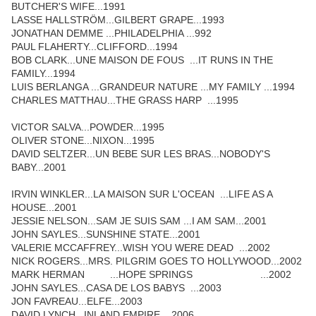
BUTCHER'S WIFE...1991
LASSE HALLSTRÖM...GILBERT GRAPE...1993
JONATHAN DEMME ...PHILADELPHIA ...992
PAUL FLAHERTY...CLIFFORD...1994
BOB CLARK...UNE MAISON DE FOUS ...IT RUNS IN THE
FAMILY...1994
LUIS BERLANGA ...GRANDEUR NATURE ...MY FAMILY ...1994
CHARLES MATTHAU...THE GRASS HARP ...1995
VICTOR SALVA...POWDER...1995
OLIVER STONE...NIXON...1995
DAVID SELTZER...UN BEBE SUR LES BRAS...NOBODY'S
BABY...2001
IRVIN WINKLER...LA MAISON SUR L'OCEAN ...LIFE AS A
HOUSE...2001
JESSIE NELSON...SAM JE SUIS SAM ...I AM SAM...2001
JOHN SAYLES...SUNSHINE STATE...2001
VALERIE MCCAFFREY...WISH YOU WERE DEAD ...2002
NICK ROGERS...MRS. PILGRIM GOES TO HOLLYWOOD...2002
MARK HERMAN ...HOPE SPRINGS ...2002
JOHN SAYLES...CASA DE LOS BABYS ...2003
JON FAVREAU...ELFE...2003
DAVID LYNCH...INLAND EMPIRE ...2006