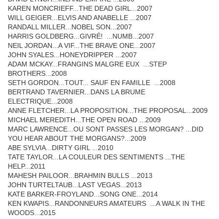
KAREN MONCRIEFF...THE DEAD GIRL...2007
WILL GEIGER...ELVIS AND ANABELLE ...2007
RANDALL MILLER...NOBEL SON...2007
HARRIS GOLDBERG...GIVRÉ! ...NUMB...2007
NEIL JORDAN...A VIF...THE BRAVE ONE...2007
JOHN SYALES...HONEYDRIPPER ...2007
ADAM MCKAY...FRANGINS MALGRE EUX ...STEP
BROTHERS...2008
SETH GORDON...TOUT... SAUF EN FAMILLE ...2008
BERTRAND TAVERNIER...DANS LA BRUME
ELECTRIQUE...2008
ANNE FLETCHER...LA PROPOSITION...THE PROPOSAL...2009
MICHAEL MEREDITH...THE OPEN ROAD ...2009
MARC LAWRENCE...OU SONT PASSES LES MORGAN? ...DID
YOU HEAR ABOUT THE MORGANS?...2009
ABE SYLVIA...DIRTY GIRL ...2010
TATE TAYLOR...LA COULEUR DES SENTIMENTS ...THE
HELP...2011
MAHESH PAILOOR...BRAHMIN BULLS ...2013
JOHN TURTELTAUB...LAST VEGAS...2013
KATE BARKER-FROYLAND...SONG ONE...2014
KEN KWAPIS...RANDONNEURS AMATEURS ...A WALK IN THE
WOODS...2015