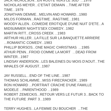
JACK NICHOLSON...EN ROUTE VERS LE SUD ...1978
NICHOLAS MEYER...C'ETAIT DEMAIN ...TIME AFTER
TIME...1979
JONATHAN DEMME...MELVIN AND HOWARD...1980
MILOS FORMAN...RAGTIME...RAGTIME...1981
WOODY ALLEN...COMEDIE EROTIQUE D'UNE NUIT D'ETE...A
MIDSUMMER NIGHTS'SEX COMEDY...1982
MARTIN RITT...CROSS CREEK ...1983
ARTHUR HILLER...LA FILLE SUR LA BANQUETTE ARRIERE
...ROMANTIC COMEDY...1983
PHILLIP BORSOS...ONE MAGIC CHRISTMAS ...1985
ATHUR PENN...FROID COMME LA MORT ...DEAD FROM
WINTER...1987
LINDSAY ANDERSON...LES BALEINES DU MOIS D'AOUT...THE
WHALES OF AUGUST...1987
JAY RUSSELL...END OF THE LINE...1987
THOMAS SCHLAMME...MISS FIRECRACKER...1989
RON HOWARD ...PORTRAIT CRACHE D'UNE FAMILLE
MODELE ...PARENTHOOD ...1989
ROBERT ZEMECKIS...RETOUR VERS LE FUTUR 3...BACK TO
THE FUTURE :PART 3...1989
TERRY HUGHES...LA FEMME DU BOUCHER ...THE