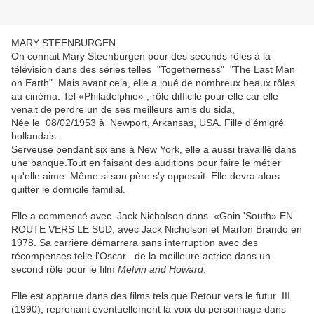
MARY STEENBURGEN
On connait Mary Steenburgen pour des seconds rôles à la
télévision dans des séries telles "Togetherness" "The Last Man
on Earth". Mais avant cela, elle a joué de nombreux beaux rôles
au cinéma. Tel «Philadelphie» , rôle difficile pour elle car elle
venait de perdre un de ses meilleurs amis du sida,
Née le
08/02/1953 à
Newport, Arkansas, USA. Fille d'émigré
hollandais.
Serveuse pendant six ans à New York, elle a aussi travaillé dans
une banque.Tout en faisant des auditions pour faire le métier
qu'elle aime. Même si son père s'y opposait. Elle devra alors
quitter le domicile familial.
Elle a commencé avec Jack Nicholson dans «Goin 'South» EN
ROUTE VERS LE SUD, avec Jack Nicholson et Marlon Brando en
1978.
Sa carrière démarrera sans interruption avec des
récompenses telle l'Oscar
de la meilleure actrice dans un
second rôle pour le film
Melvin and Howard
.
Elle est apparue dans des films tels que Retour vers le futur III
(1990), reprenant éventuellement la voix du personnage dans