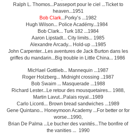
Ralph L. Thomos...Passeport pour le ciel ...Ticket to
heaven...1951
Bob Clark
...Porky’s ...1982
Hugh Wilson... Police Académy...1984
Bob Clark... Turk 182 ...1984
Aaron Lipstadt... City limits... 1985
Alexandre Arcady... Hold-up ...1985
John Carpenter...Les aventures de Jack Burton dans les
griffes du mandarin...Big trouble in Little China... 1986
MicHael Gottlieb... Mannequin ...1987
Roger Holzberg... Midnight crossing ..1987
Bob Swaim ... Masquerade ...1988
Richard Lester...Le retour des mousquetaires... 1988,
Martin Lavut...Palais royal...1989
Carlo Liconti... Brown bread sandwiches ...1989
Gene Quintano... Honeymoon Academy ...For better or for
worse...1990,
Brian De Palma ...Le bucher des vanités...The bonfire of
the vanities ... 1990