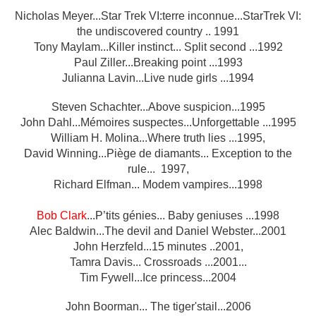
Nicholas Meyer...Star Trek VI:terre inconnue...StarTrek VI:
the undiscovered country .. 1991
Tony Maylam...Killer instinct... Split second ...1992
Paul Ziller...Breaking point ...1993
Julianna Lavin...Live nude girls ...1994
Steven Schachter...Above suspicion...1995
John Dahl...Mémoires suspectes...Unforgettable ...1995
William H. Molina...Where truth lies ...1995,
David Winning...Piège de diamants... Exception to the
rule... 1997,
Richard Elfman... Modem vampires...1998
Bob Clark
...P’tits génies... Baby geniuses ...1998
Alec Baldwin...The devil and Daniel Webster...2001
John Herzfeld...15 minutes ..2001,
Tamra Davis... Crossroads ...2001...
Tim Fywell...Ice princess...2004
John Boorman... The tiger'stail...2006