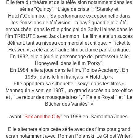
Elle fera du théâtre et de la télévision notamment dans les
séries "Quincy", "L'âge de cristal", "Starsky et
Hutch",Columbo...
Sa performance exceptionnelle dans
les émissions de télévision a payé quand elle a été
embauchée dans le rôle principal de Sally Haines dans le
film TRIBUTE avec Jack Lemmon .
Le film a été un succès
délirant, tant au niveau commercial et critique.
« Ticket to
Heaven », a été aussi autre film acclamé par la critique.
En 1982, elle a joué le personnage de
professeur Mlle
Honeywell dans le film 'Porky".
En 1984, elle a joué dans le film, 'Police Academy'. En
1985
, dans le film français « Hold Up ».
Elle apportera sa silhouette " sexy" dans les films
«
Mannequin » sorti en 1987 , un grand succès au box-office
et , "Le retour des mousquetaires ", " Palais Royal " et " Le
Bûcher des Vanités" »
avant "
Sex and the City
" en 1998 en
Samantha Jones
.
Elle alternera alors cette série avec des films pour grand
écran notamment avec
Roman Polanski 'Le Ghost Writer'.