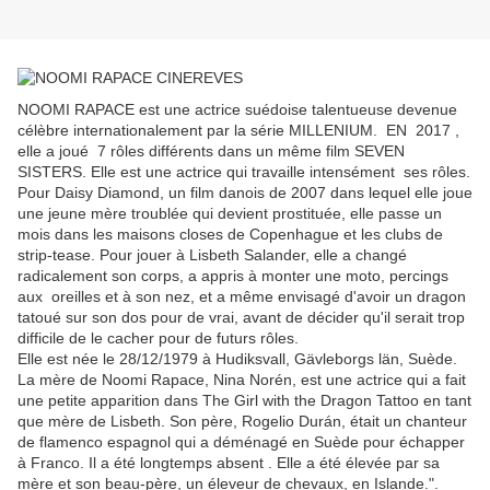
NOOMI RAPACE est une actrice suédoise talentueuse devenue
célèbre internationalement par la série MILLENIUM. EN 2017 ,
elle a joué 7 rôles différents dans un même film SEVEN
SISTERS. Elle est une actrice qui
travaille intensément ses rôles.
Pour Daisy Diamond, un film danois de 2007 dans lequel elle joue
une jeune mère troublée qui devient prostituée, elle passe un
mois dans les maisons closes de Copenhague et les clubs de
strip-tease.
Pour jouer à Lisbeth Salander, elle a changé
radicalement son corps, a appris à monter une moto, percings
aux oreilles et à son nez, et a même envisagé d'avoir un dragon
tatoué sur son dos pour de vrai, avant de décider qu'il serait trop
difficile de le cacher pour de futurs rôles.
Elle est née le 28/12/1979 à Hudiksvall, Gävleborgs län, Suède.
La mère de Noomi Rapace, Nina Norén, est une actrice qui a
fait
une petite apparition dans The Girl with the Dragon Tattoo en tant
que mère de Lisbeth.
Son père, Rogelio Durán, était un chanteur
de flamenco espagnol qui a déménagé en Suède pour échapper
à Franco. Il a été longtemps absent .
Elle a été élevée par sa
mère et son beau-père, un éleveur de chevaux, en Islande."
.