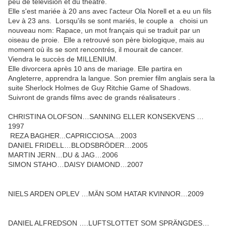
peu de télévision et du théâtre.
Elle s'est mariée à 20 ans avec
l'acteur Ola Norell
et a eu un fils
Lev
à 23 ans.
Lorsqu'ils se sont mariés, le couple a choisi un
nouveau nom: Rapace, un mot français qui se traduit par un
oiseau de proie. Elle a retrouvé
son père biologique, mais au
moment où ils se sont rencontrés, il mourait de cancer.
Viendra le succès de MILLENIUM.
Elle divorcera après 10 ans de mariage. Elle partira en
Angleterre, apprendra la langue. S
on premier film anglais sera la
suite Sherlock Holmes de Guy Ritchie Game of Shadows.
Suivront de grands films avec de grands réalisateurs .
CHRISTINA OLOFSON…SANNING ELLER KONSEKVENS …
1997
REZA BAGHER...CAPRICCIOSA…2003
DANIEL FRIDELL…BLODSBRÖDER…2005
MARTIN JERN…DU & JAG…2006
SIMON STAHO…DAISY DIAMOND…2007
NIELS ARDEN OPLEV …MÄN SOM HATAR KVINNOR…2009
DANIEL ALFREDSON ….LUFTSLOTTET SOM SPRÄNGDES…