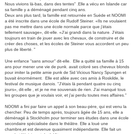
Nous vivions là-bas, dans des tentes" .
Elle a vécu en Islande car
sa famille y a déménagé pendant cinq ans
.
Deux ans plus tard, la famille est retournée en Suède et NOOMI
a été inscrite dans une école de Rudolf Steiner.
«Ils ne voulaient
pas me mettre dans une école normale parce que j'étais
tellement sauvage», dit-elle.
«J'ai grandi dans la nature.
J'étais
toujours en train de jouer avec les chevaux, de construire et de
créer des choses, et les écoles de Steiner vous accordent un peu
plus de liberté.
"
Une enfance "sans amour" dit-elle. Elle a quitté sa famille à 15
ans pour mener une vie de punk.
avait coloré ses cheveux blonds
pour imiter la petite amie punk de Sid Vicious Nancy Spungen et
buvait énormément.
Elle est allée avec ces amis à Roskilde, le
festival de musique danois.
"J'étais là pendant quatre ou cinq
jours», dit-elle , et je ne me souvenais de rien.
J'ai manqué tous
les groupes que je voulais voir, et j'ai perdu toutes mes affaires.
"
NOOMI
a fini par faire un appel à son beau-père, qui est venu la
chercher.
Peu de temps après, toujours âgée de 15 ans, elle a
déménagé à Stockholm pour terminer ses études dans une école
secondaire spécialisée dans le théâtre.
Elle a
loué une
chambre,et est devenue quasiment indépendante. Elle fait un