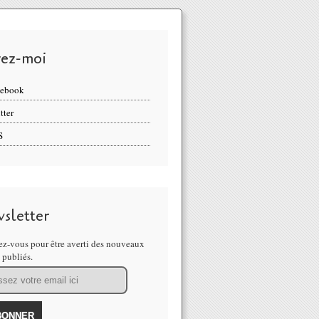
vez-moi
cebook
tter
S
sletter
z-vous pour être averti des nouveaux
s publiés.