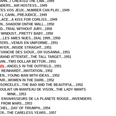
HN...I CHEATED THE LAW...1949
DERS...AIR HOSTESS...1949
TES VOS JEUX...NUMBER CAN PLAY...1949
L CAHN...PREJUDICE...1949
ACE...A KISS FOR CORLISS...1949
N...SHADOW ONTHE WALL...1950
D...TRIAL WITHOUT JURY...1950
WINDUST...PRETTY BABY...1950
.LES AMES NUES...DIAL 1999...1950
ERS...VENUS EN UNIFORME...1951
YER...INSIDE STRAIGHT...1951
EVANCHE DES SIOUX...OH SUSANNA...1951
 GRAND ATTENTAT...THE TALL TARGET...1951
HN...TWO DOLLAR BETTOR...1951
WN
...ANGELS IN THE OUTFIELD...1951
REINHARDT...INVITATION...1952
EN...YOUNG MAN WITH IDEAS...1952
IR...WOMEN IN THE DARK...1952
NSORCELES...THE BAD AND THE BEAUTIFUL...1952
VOULAIT UN MANTEAU DE VISON...THE LADY WANTS
MINK...1953
S ENVAHISSEURS DE LA PLANETE ROUGE...INVENDERS
FROM MARS...1953
CHEL...DAY OF TRIUMPH...1954
ER...THE CARELESS YEARS...1957