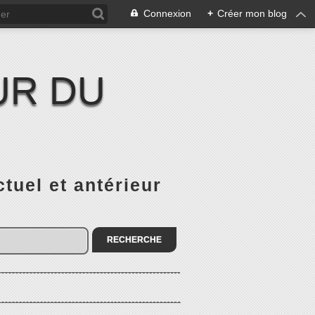
Connexion
+
Créer mon blog
UR DU
el et antérieur