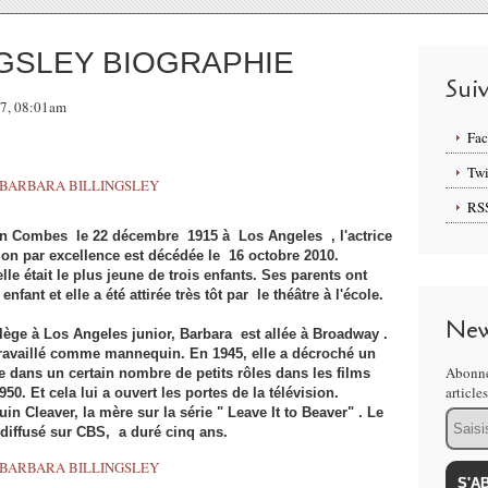
NGSLEY BIOGRAPHIE
Sui
17, 08:01am
Fa
Twi
RS
ian Combes le 22 décembre 1915 à Los Angeles , l'actrice
ion par excellence est décédée le 16 octobre 2010.
lle était le plus jeune de trois enfants. Ses parents ont
nfant et elle a été attirée très tôt par le théâtre à l'école.
New
lège à Los Angeles junior, Barbara est allée à Broadway .
 travaillé comme mannequin. En 1945, elle a décroché un
Abonne
e dans un certain nombre de petits rôles dans les films
article
0. Et cela lui a ouvert les portes de la télévision.
in Cleaver, la mère sur la série " Leave It to Beaver" . Le
Email
 diffusé sur CBS, a duré cinq ans.