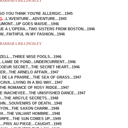
SO YOU THINK YOU'RE ALLERGIC...1945
G
...L'AVENTURE...ADVENTURE...1945
MONT...UP GOES MAISIE...1946
UE A L'OPERA...TWO SISTERS FROM BOSTON...1946
...FAITHFUL IN MY FASHION...1946
ELL...THREE WISE FOOLS...1946
...LAME DE FOND...UNDERCURRENT...1946
COEUR SECRET...THE SECRET HEART...1946
R...THE ARNELO AFFAIR...1947
E DE LA PRAIRIE...THE SEA OF GRASS...1947
AVA...LIVING IN A BIG WAY...1947
THE ROMANCE OF ROSY RIDGE...1947
SE INACHEVEE...THE UNISFISHED DANCE...1947
...THE ARGYLE SECRETS...1948
HN...SOUVENIRS OF DEATH...1948
YON...THE SAXON CHARM...1948
X...THE VALIANT HOMBRE...1948
RPE...THE SUN COMES UP...1949
...PRIS AU PIEGE...CAUGHT...1949