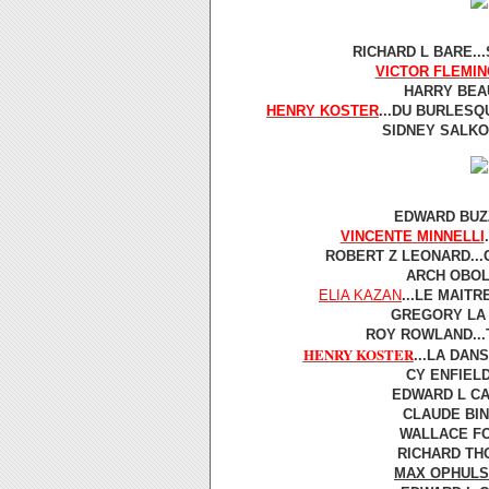
RICHARD L BARE...
VICTOR FLEMIN
HARRY BEAU
HENRY KOSTER
...DU BURLESQ
SIDNEY SALKOW
EDWARD BUZZ
VINCENTE MINNELLI
ROBERT Z LEONARD...
ARCH OBOLE
ELIA KAZAN
...LE MAITR
GREGORY LA C
ROY ROWLAND...
HENRY KOSTER
...LA DAN
CY ENFIELD
EDWARD L CA
CLAUDE BIN
WALLACE FO
RICHARD THO
MAX OPHULS