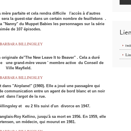
ère parfaite et cela rendra difficile l'accès à d'autres
sera la guest-star dans un certain nombre de feuilletons .
la "Nanny" du Muppet Babies les personnages sur la série
nimée de 107 épisodes.
Lie
twi
Lin
on originale de"The New Leave It to Beaver" . Cela a duré
oue une grand-mère veuve ' membre active du Conseil de
Ville Mayfield.
ans "Airplane!" (1980). Elle a joué une passagère qui
e communication entre un agent de bord blanc et un noir
ant dans l'argot de la rue.
llingsley et eu 2 fils suivi d'un divorce en 1947.
anglais-Roy Kellino, jusqu'à sa mort en 1956. En 1959, elle
rtensen, un médecin, qui mourut en 1981.