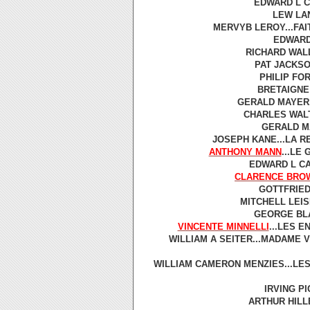
EDWARD L CA
LEW LAN
MERVYB LEROY...FAI
EDWARD 
RICHARD WALL
PAT JACKSO
PHILIP FOR
BRETAIGNE 
GERALD MAYER..
CHARLES WALT
GERALD MA
JOSEPH KANE...LA R
ANTHONY MANN
...LE
EDWARD L CA
CLARENCE BRO
GOTTFRIED 
MITCHELL LEIS
GEORGE BLA
VINCENTE MINNELLI
...LES E
WILLIAM A SEITER...MADAME 
WILLIAM CAMERON MENZIES...LE
IRVING PI
ARTHUR HILL