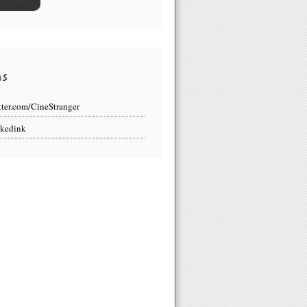
ns
tter.com/CineStranger
kedink