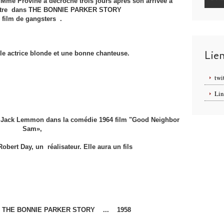
 Mme Provine a décroché trois jours après son arrivée à
itre
dans THE BONNIE PARKER STORY
film de gangsters .
Lie
elle actrice blonde et une bonne chanteuse.
twi
Lin
 Jack Lemmon dans la comédie 1964 film "Good Neighbor
Sam»,
obert Day, un réalisateur. Elle aura un fils
. THE BONNIE PARKER STORY ... 1958