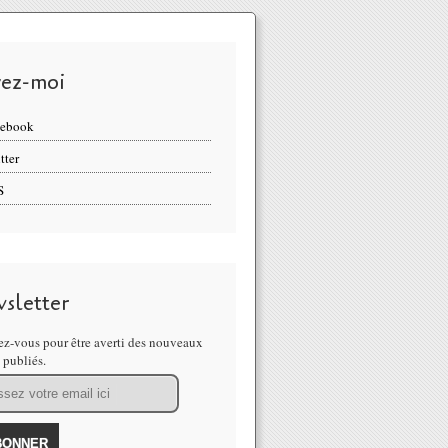
vez-moi
cebook
tter
S
sletter
z-vous pour être averti des nouveaux
s publiés.