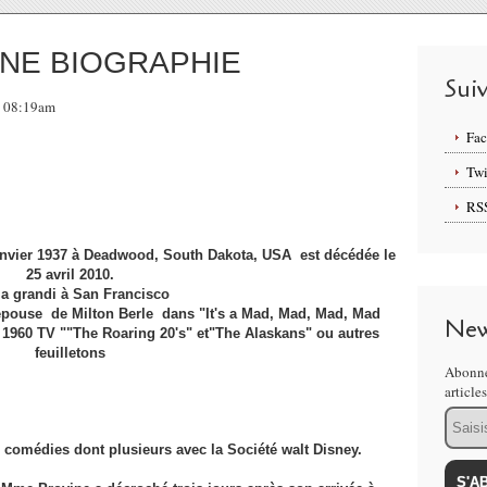
NE BIOGRAPHIE
Sui
8, 08:19am
Fa
Twi
RS
Janvier 1937 à Deadwood, South Dakota, USA est décédée le
25 avril 2010.
 a grandi à San Francisco
'épouse de Milton Berle dans "It's a Mad, Mad, Mad, Mad
New
 1960 TV ""The Roaring 20's" et"The Alaskans" ou autres
feuilletons
Abonne
article
Email
 comédies dont plusieurs avec la Société walt Disney.