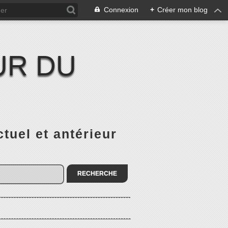
Connexion
+
Créer mon blog
UR DU
el et antérieur