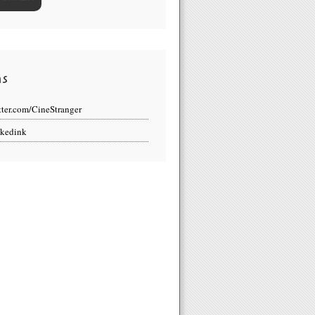
ns
tter.com/CineStranger
kedink