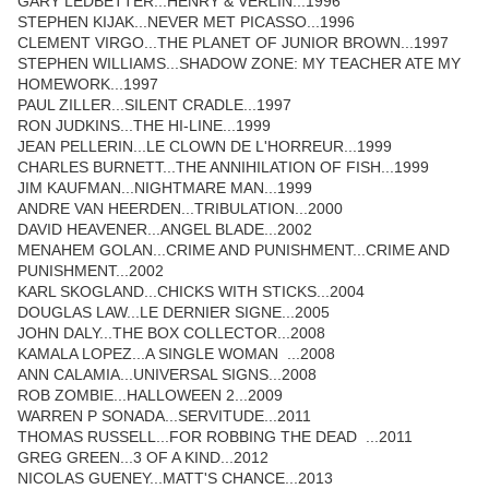
GARY LEDBETTER...HENRY & VERLIN...1996
STEPHEN KIJAK...NEVER MET PICASSO...1996
CLEMENT VIRGO...THE PLANET OF JUNIOR BROWN...1997
STEPHEN WILLIAMS...SHADOW ZONE: MY TEACHER ATE MY
HOMEWORK...1997
PAUL ZILLER...SILENT CRADLE...1997
RON JUDKINS...THE HI-LINE...1999
JEAN PELLERIN...LE CLOWN DE L'HORREUR...1999
CHARLES BURNETT...THE ANNIHILATION OF FISH...1999
JIM KAUFMAN...NIGHTMARE MAN...1999
ANDRE VAN HEERDEN...TRIBULATION...2000
DAVID HEAVENER...ANGEL BLADE...2002
MENAHEM GOLAN...CRIME AND PUNISHMENT...CRIME AND
PUNISHMENT...2002
KARL SKOGLAND...CHICKS WITH STICKS...2004
DOUGLAS LAW...LE DERNIER SIGNE...2005
JOHN DALY...THE BOX COLLECTOR...2008
KAMALA LOPEZ...A SINGLE WOMAN ...2008
ANN CALAMIA...UNIVERSAL SIGNS...2008
ROB ZOMBIE...HALLOWEEN 2...2009
WARREN P SONADA...SERVITUDE...2011
THOMAS RUSSELL...FOR ROBBING THE DEAD ...2011
GREG GREEN...3 OF A KIND...2012
NICOLAS GUENEY...MATT'S CHANCE...2013