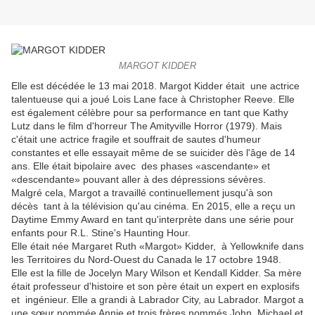
MARGOT KIDDER
Elle est décédée le 13 mai 2018. Margot Kidder était une actrice
talentueuse qui a joué Lois Lane face à Christopher Reeve. Elle
est également célèbre pour sa performance en tant que Kathy
Lutz dans le film d'horreur The Amityville Horror (1979). Mais
c'était une actrice fragile et souffrait de sautes d'humeur
constantes et elle essayait même de se suicider dès l'âge de 14
ans. Elle était bipolaire avec des phases «ascendante» et
«descendante» pouvant aller à des dépressions sévères.
Malgré cela, Margot a travaillé continuellement jusqu'à son
décès tant à la télévision qu'au cinéma. En 2015, elle a reçu un
Daytime Emmy Award en tant qu'interprète dans une série pour
enfants pour R.L. Stine's Haunting Hour.
Elle était née Margaret Ruth «Margot» Kidder, à Yellowknife dans
les Territoires du Nord-Ouest du Canada le 17 octobre 1948.
Elle est la fille de Jocelyn Mary Wilson et Kendall Kidder. Sa mère
était professeur d'histoire et son père était un expert en explosifs
et ingénieur. Elle a grandi à Labrador City, au Labrador. Margot a
une sœur nommée Annie et trois frères nommés John, Michael et