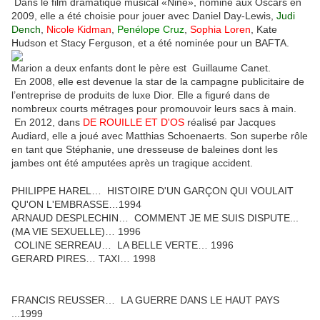
Dans le film dramatique musical «Nine», nominé aux Oscars en
2009, elle a été choisie pour jouer avec Daniel Day-Lewis,
Judi
Dench
,
Nicole Kidman
,
Penélope Cruz
,
Sophia Loren
, Kate
Hudson et Stacy Ferguson, et a été nominée pour un BAFTA.
Marion a deux enfants dont le père est
Guillaume Canet.
En 2008, elle est devenue la star de la campagne publicitaire de
l’entreprise de produits de luxe Dior.
Elle a figuré dans de
nombreux courts métrages pour promouvoir leurs sacs à main
.
En 2012, dans
DE ROUILLE ET D'OS
réalisé par Jacques
Audiard, elle a joué avec Matthias Schoenaerts.
Son superbe rôle
en tant que Stéphanie, une dresseuse de baleines dont les
jambes ont été amputées après un tragique accident.
PHILIPPE HAREL… HISTOIRE D'UN GARÇON QUI VOULAIT
QU'ON L'EMBRASSE…1994
ARNAUD DESPLECHIN… COMMENT JE ME SUIS DISPUTE...
(MA VIE SEXUELLE)… 1996
COLINE SERREAU… LA BELLE VERTE… 1996
GERARD PIRES… TAXI… 1998
FRANCIS REUSSER… LA GUERRE DANS LE HAUT PAYS
...1999