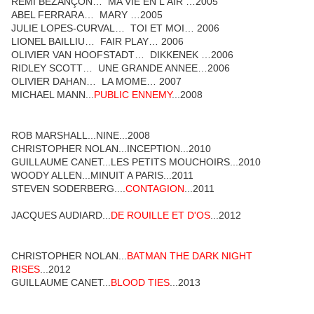
REMI BEZANÇON… MA VIE EN L'AIR …2005
ABEL FERRARA… MARY …2005
JULIE LOPES-CURVAL… TOI ET MOI… 2006
LIONEL BAILLIU… FAIR PLAY… 2006
OLIVIER VAN HOOFSTADT… DIKKENEK …2006
RIDLEY SCOTT… UNE GRANDE ANNEE…2006
OLIVIER DAHAN… LA MOME… 2007
MICHAEL MANN...
PUBLIC ENNEMY
...2008
ROB MARSHALL...NINE...2008
CHRISTOPHER NOLAN...INCEPTION...2010
GUILLAUME CANET...LES PETITS MOUCHOIRS...2010
WOODY ALLEN...MINUIT A PARIS...2011
STEVEN SODERBERG....
CONTAGION
...2011
JACQUES AUDIARD...
DE ROUILLE ET D'OS
...2012
CHRISTOPHER NOLAN...
BATMAN THE DARK NIGHT
RISES
...2012
GUILLAUME CANET...
BLOOD TIES
...2013