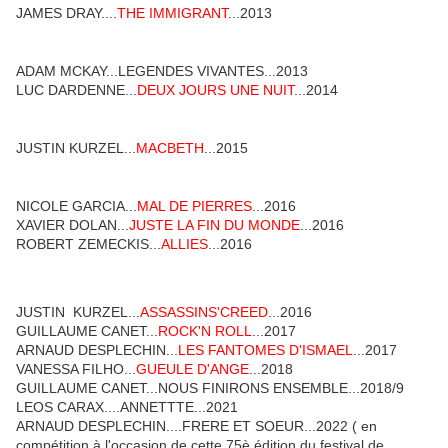
JAMES DRAY....
THE IMMIGRANT
...2013
ADAM MCKAY...LEGENDES VIVANTES...2013
LUC DARDENNE...
DEUX JOURS UNE NUIT
...2014
JUSTIN KURZEL...
MACBETH
...2015
NICOLE GARCIA...
MAL DE PIERRES
...2016
XAVIER DOLAN...
JUSTE LA FIN DU MONDE
...2016
ROBERT ZEMECKIS...
ALLIES
...2016
JUSTIN KURZEL...
ASSASSINS'CREED
...2016
GUILLAUME CANET...
ROCK'N ROLL
...2017
ARNAUD DESPLECHIN...
LES FANTOMES D'ISMAEL
...2017
VANESSA FILHO...
GUEULE D'ANGE
...2018
GUILLAUME CANET...NOUS FINIRONS ENSEMBLE...2018/9
LEOS CARAX....ANNETTTE...2021
ARNAUD DESPLECHIN....FRERE ET SOEUR...2022 ( en
compétition à l'occasion de cette 75è édition du festival de