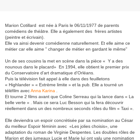
Marion Cotillard est née à Paris le 06/11/1977 de parents
comédiens de théâtre. Elle a également des frères artistes
(peintre et écrivain).
Elle va ainsi devenir comédienne naturellement. Et elle aime ce
métier car elle aime " changer de métier en gardant le même"
Un de ses cousins la met en scène dans la pièce « Y a des
nounous dans le placard» En 1994, elle obtient le premier prix
du Conservatoire d'art dramatique d'Orléans.
Puis la télévision fait appel à elle dans des feuilletons
« Highlander » « Extrème limite » et la pub. Elle a tourné un
téléfilm avec
Anna Karina
.
Et tourne 2 films avant que Coline Serreau qui la lance dans « La
belle verte » . Mais ce sera Luc Besson qui la fera découvrir
réellement dans un des nombreux seconds rôles du film « Taxi ».
Elle deviendra un espoir concrétisée par sa nomination au César
du meilleur Espoir féminin
avec «Les jolies choisis», une
adaptation du roman de Virginie Despentes.
Les doubles rôles de
Marion et des jumeaux Lucie et Marie lui ont valu une nomination