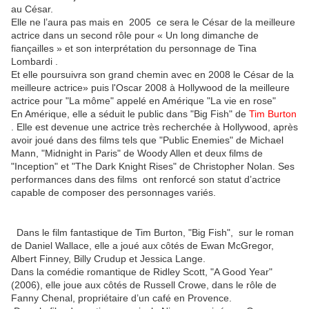
au César.
Elle ne l’aura pas mais en 2005 ce sera le César de la meilleure
actrice dans un second rôle pour « Un long dimanche de
fiançailles » et
son interprétation du personnage de Tina
Lombardi .
Et elle poursuivra son grand chemin avec en 2008 le César de la
meilleure actrice» puis l'Oscar 2008 à Hollywood de la meilleure
actrice pour "La môme" appelé en Amérique "La vie en rose"
En Amérique, elle a séduit le public dans "Big Fish" de
Tim Burton
.
Elle est devenue une actrice très recherchée à Hollywood, après
avoir joué dans des films tels que "Public Enemies" de Michael
Mann, "Midnight in Paris" de Woody Allen et deux films de
"Inception" et "The Dark Knight Rises" de Christopher Nolan.
Ses
performances dans des films ont renforcé son statut d’actrice
capable de composer des personnages variés.
Dans le film fantastique de Tim Burton, "Big Fish", sur le roman
de Daniel Wallace, elle a joué aux côtés de Ewan McGregor,
Albert Finney, Billy Crudup et Jessica Lange.
Dans la comédie romantique de Ridley Scott, "A Good Year"
(2006), elle joue aux côtés de Russell Crowe, dans le rôle de
Fanny Chenal, propriétaire d’un café en Provence.