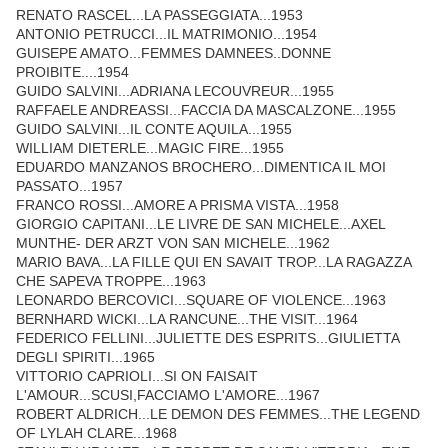
RENATO RASCEL...LA PASSEGGIATA...1953
ANTONIO PETRUCCI...IL MATRIMONIO...1954
GUISEPE AMATO...FEMMES DAMNEES..DONNE
PROIBITE....1954
GUIDO SALVINI...ADRIANA LECOUVREUR...1955
RAFFAELE ANDREASSI...FACCIA DA MASCALZONE...1955
GUIDO SALVINI...IL CONTE AQUILA...1955
WILLIAM DIETERLE...MAGIC FIRE...1955
EDUARDO MANZANOS BROCHERO...DIMENTICA IL MOI
PASSATO...1957
FRANCO ROSSI...AMORE A PRISMA VISTA...1958
GIORGIO CAPITANI...LE LIVRE DE SAN MICHELE...AXEL
MUNTHE- DER ARZT VON SAN MICHELE...1962
MARIO BAVA...LA FILLE QUI EN SAVAIT TROP...LA RAGAZZA
CHE SAPEVA TROPPE...1963
LEONARDO BERCOVICI...SQUARE OF VIOLENCE...1963
BERNHARD WICKI...LA RANCUNE...THE VISIT...1964
FEDERICO FELLINI...JULIETTE DES ESPRITS...GIULIETTA
DEGLI SPIRITI...1965
VITTORIO CAPRIOLI...SI ON FAISAIT
L'AMOUR...SCUSI,FACCIAMO L'AMORE...1967
ROBERT ALDRICH...LE DEMON DES FEMMES...THE LEGEND
OF LYLAH CLARE...1968