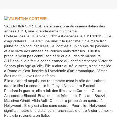
VALENTINA CORTESE a été une icône du cinéma italien des
années 1940, une grande dame du cinéma.
Cortese, née le 01 janvier 1923 est décédée le 10/07/2019. Fille
d'agriculteurs. Elle était une une" fille illégitime ". Sa mère trop
jeune pour s'occuper d'elle, l'a confiée à un couple de paysans
et elle vivra des années heureuses mais difficiles. Elle n'a
pratiquement pas connu son père et a eu des demi-sœurs.
A 17 ans, elle a fait la connaissance du chef d'orchestre Victor de
Sabata plus âgé qu'elle. Elle a alors quitté le lycée, s'est installée
à Rome et s'est inscrite à l'Académie d'art dramatique. Victor
était marié, il avait des enfants.
Elle a d'abord acquis une renommée avec le rôle de Lisabetta
dans le film La cena delle beffeby d'Alessandro Blasetti.
Pendant la guerre, elle a fait des films avec Carmine Gallone,
Alessandro Blasetti. Et a connu et fréquenté Rossano Brazzi,
Massimo Girotti, Alida Valli. On leur a proposé un contrat à
Hollywood . Elle y est allée sans soucis. Pour elle , Hollywood
signifiait mettre une distance infranchissable entre Victor et moi ».
Puis elle reviendra en Italie.