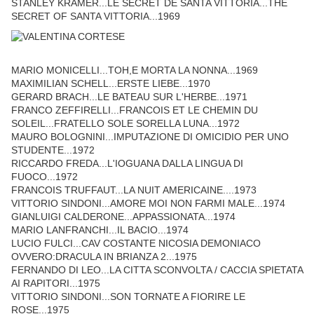
STANLEY KRAMER...LE SECRET DE SANTA VITTORIA...THE
SECRET OF SANTA VITTORIA...1969
MARIO MONICELLI...TOH,E MORTA LA NONNA...1969
MAXIMILIAN SCHELL...ERSTE LIEBE...1970
GERARD BRACH...LE BATEAU SUR L'HERBE...1971
FRANCO ZEFFIRELLI...FRANCOIS ET LE CHEMIN DU
SOLEIL...FRATELLO SOLE SORELLA LUNA...1972
MAURO BOLOGNINI...IMPUTAZIONE DI OMICIDIO PER UNO
STUDENTE...1972
RICCARDO FREDA...L'IOGUANA DALLA LINGUA DI
FUOCO...1972
FRANCOIS TRUFFAUT...LA NUIT AMERICAINE....1973
VITTORIO SINDONI...AMORE MOI NON FARMI MALE...1974
GIANLUIGI CALDERONE...APPASSIONATA...1974
MARIO LANFRANCHI...IL BACIO...1974
LUCIO FULCI...CAV COSTANTE NICOSIA DEMONIACO
OVVERO:DRACULA IN BRIANZA 2...1975
FERNANDO DI LEO...LA CITTA SCONVOLTA / CACCIA SPIETATA
AI RAPITORI...1975
VITTORIO SINDONI...SON TORNATE A FIORIRE LE
ROSE...1975