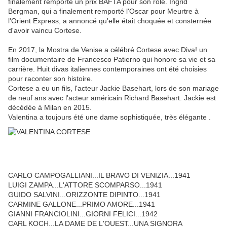
finalement remporté un prix BAFTA pour son rôle. Ingrid
Bergman, qui a finalement remporté l'Oscar pour Meurtre à
l'Orient Express, a annoncé qu'elle était choquée et consternée
d'avoir vaincu Cortese.
En 2017, la Mostra de Venise a célébré Cortese avec Diva! un
film documentaire de Francesco Patierno qui honore sa vie et sa
carrière. Huit divas italiennes contemporaines ont été choisies
pour raconter son histoire.
Cortese a eu un fils, l'acteur Jackie Basehart, lors de son mariage
de neuf ans avec l'acteur américain Richard Basehart. Jackie est
décédée à Milan en 2015.
Valentina a toujours été une
dame sophistiquée, très élégante
.
CARLO CAMPOGALLIANI...IL BRAVO DI VENIZIA...1941
LUIGI ZAMPA...L'ATTORE SCOMPARSO...1941
GUIDO SALVINI...ORIZZONTE DIPINTO...1941
CARMINE GALLONE...PRIMO AMORE...1941
GIANNI FRANCIOLINI...GIORNI FELICI...1942
CARL KOCH...LA DAME DE L'OUEST...UNA SIGNORA