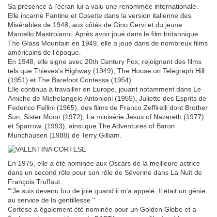
Sa présence à l'écran lui a valu une renommée internationale.
Elle incarne Fantine et Cosette dans la version italienne des
Misérables de 1948, aux côtés de Gino Cervi et du jeune
Marcello Mastroianni. Après avoir joué dans le film britannique
The Glass Mountain en 1949, elle a joué dans de nombreux films
américains de l’époque.
En 1948, elle signe avec 20th Century Fox, rejoignant des films
tels que Thieves’s Highway (1949), The House on Telegraph Hill
(1951) et The Barefoot Contessa (1954).
Elle continua à travailler en Europe, jouant notamment dans Le
Amiche de Michelangelo Antonioni (1955), Juliette des Esprits de
Federico Fellini (1965), des films de Franco Zeffirelli dont Brother
Sun, Sister Moon (1972), La minisérie Jesus of Nazareth (1977)
et Sparrow. (1993), ainsi que The Adventures of Baron
Munchausen (1988) de Terry Gilliam.
En 1975, elle a été nominée aux Oscars de la meilleure actrice
dans un second rôle pour son rôle de Séverine dans La Nuit de
François Truffaut.
""Je suis devenu fou de joie quand il m'a appelé. Il était un génie
au service de la gentillesse "
Cortese a également été nominée pour un Golden Globe et a