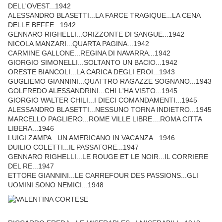
DELL'OVEST...1942
ALESSANDRO BLASETTI...LA FARCE TRAGIQUE...LA CENA
DELLE BEFFE...1942
GENNARO RIGHELLI...ORIZZONTE DI SANGUE...1942
NICOLA MANZARI...QUARTA PAGINA...1942
CARMINE GALLONE...REGINA DI NAVARRA...1942
GIORGIO SIMONELLI...SOLTANTO UN BACIO...1942
ORESTE BIANCOLI...LA CARICA DEGLI EROI...1943
GUGLIEMO GIANNINI...QUATTRO RAGAZZE SOGNANO...1943
GOLFREDO ALESSANDRINI...CHI L'HA VISTO...1945
GIORGIO WALTER CHILI...I DIECI COMANDAMENTI...1945
ALESSANDRO BLASETTI...NESSUNO TORNA INDIETRO...1945
MARCELLO PAGLIERO...ROME VILLE LIBRE....ROMA CITTA
LIBERA...1946
LUIGI ZAMPA...UN AMERICANO IN VACANZA...1946
DUILIO COLETTI...IL PASSATORE...1947
GENNARO RIGHELLI...LE ROUGE ET LE NOIR...IL CORRIERE
DEL RE...1947
ETTORE GIANNINI...LE CARREFOUR DES PASSIONS...GLI
UOMINI SONO NEMICI...1948