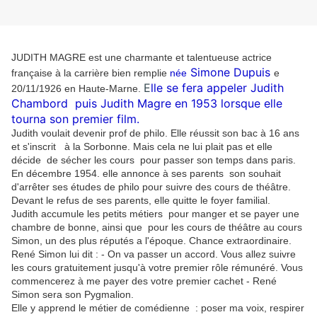
JUDITH MAGRE est une charmante et talentueuse actrice
Simone Dupuis
française à la carrière bien remplie
née
e
E
lle se fera appeler Judith
20/11/1926 en Haute-Marne.
Chambord puis
Judith Magre en 1953 lorsque elle
tourna son premier film.
Judith voulait devenir prof de philo. Elle réussit son bac à 16 ans
et s'inscrit à la Sorbonne. Mais cela ne lui plait pas et elle
décide de sécher les cours pour passer son temps dans paris.
En décembre 1954. elle annonce à ses parents son souhait
d'arrêter ses études de philo pour suivre des cours de théâtre.
Devant le refus de ses parents, elle quitte le foyer familial.
Judith accumule les petits métiers pour manger et se payer une
chambre de bonne, ainsi que pour les cours de théâtre au cours
Simon, un des plus réputés a l'époque. Chance extraordinaire.
René Simon lui dit : - On va passer un accord. Vous allez suivre
les cours gratuitement jusqu'à votre premier rôle rémunéré. Vous
commencerez à me payer des votre premier cachet - René
Simon sera son Pygmalion.
Elle y apprend le métier de comédienne : poser ma voix, respirer