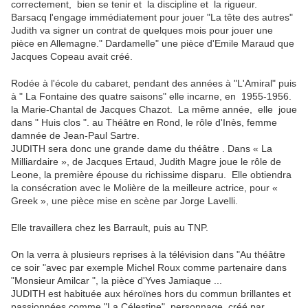
correctement, bien se tenir et la discipline et la rigueur.
Barsacq l'engage immédiatement pour jouer "La tête des autres"
Judith va signer un contrat de quelques mois pour jouer une
pièce en Allemagne." Dardamelle" une pièce d'Emile Maraud que
Jacques Copeau avait créé.
Rodée à l'école du cabaret, pendant des années à "L'Amiral" puis
à " La Fontaine des quatre saisons" elle incarne, en 1955-1956.
la Marie-Chantal de Jacques Chazot. La même année, elle joue
dans " Huis clos ". au Théâtre en Rond, le rôle d'Inès, femme
damnée de Jean-Paul Sartre.
JUDITH sera donc une grande dame du théâtre . Dans « La
Milliardaire », de Jacques Ertaud, Judith Magre joue le rôle de
Leone, la première épouse du richissime disparu. Elle obtiendra
la consécration avec le Molière de la meilleure actrice, pour «
Greek », une pièce mise en scène par Jorge Lavelli.
Elle travaillera chez les Barrault, puis au TNP.
On la verra à plusieurs reprises à la télévision dans "Au théâtre
ce soir "avec par exemple Michel Roux comme partenaire dans
"Monsieur Amilcar ", la pièce d'Yves Jamiaque ...
JUDITH est habituée aux héroïnes hors du commun brillantes et
passionnées comme "La Célestine". personnage créé par