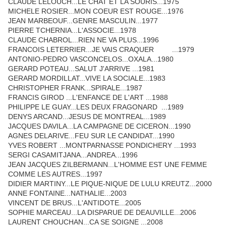
CLAUDE LELOUCH...LE CHAT ET LA SOURIS...1975
MICHELE ROSIER...MON COEUR EST ROUGE...1976
JEAN MARBEOUF...GENRE MASCULIN...1977
PIERRE TCHERNIA...L'ASSOCIE...1978
CLAUDE CHABROL...RIEN NE VA PLUS...1996
FRANCOIS LETERRIER...JE VAIS CRAQUER ...1979
ANTONIO-PEDRO VASCONCELOS...OXALA...1980
GERARD POTEAU...SALUT J'ARRIVE ...1981
GERARD MORDILLAT...VIVE LA SOCIALE...1983
CHRISTOPHER FRANK...SPIRALE...1987
FRANCIS GIROD ...L'ENFANCE DE L'ART ...1988
PHILIPPE LE GUAY...LES DEUX FRAGONARD ...1989
DENYS ARCAND...JESUS DE MONTREAL...1989
JACQUES DAVILA...LA CAMPAGNE DE CICERON...1990
AGNES DELARIVE...FEU SUR LE CANDIDAT...1990
YVES ROBERT ...MONTPARNASSE PONDICHERY ...1993
SERGI CASAMITJANA...ANDREA...1996
JEAN JACQUES ZILBERMANN...L'HOMME EST UNE FEMME
COMME LES AUTRES...1997
DIDIER MARTINY...LE PIQUE-NIQUE DE LULU KREUTZ...2000
ANNE FONTAINE...NATHALIE...2003
VINCENT DE BRUS...L'ANTIDOTE...2005
SOPHIE MARCEAU...LA DISPARUE DE DEAUVILLE...2006
LAURENT CHOUCHAN...CA SE SOIGNE ...2008