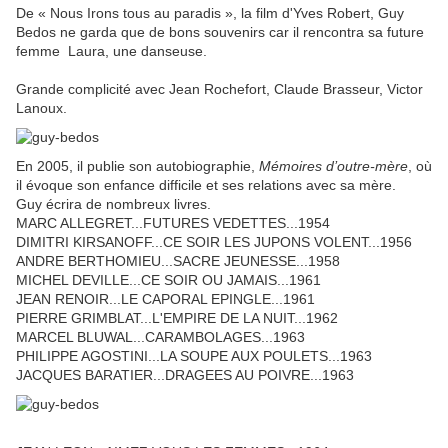
De « Nous Irons tous au paradis », la film d'Yves Robert, Guy
Bedos ne garda que de bons souvenirs car il rencontra sa future
femme Laura, une danseuse.
Grande complicité avec Jean Rochefort, Claude Brasseur, Victor
Lanoux.
En 2005, il publie son autobiographie,
Mémoires d’outre-mère
, où
il évoque son enfance difficile et ses relations avec sa mère.
Guy écrira de nombreux livres.
MARC ALLEGRET...FUTURES VEDETTES...1954
DIMITRI KIRSANOFF...CE SOIR LES JUPONS VOLENT...1956
ANDRE BERTHOMIEU...SACRE JEUNESSE...1958
MICHEL DEVILLE...CE SOIR OU JAMAIS...1961
JEAN RENOIR...LE CAPORAL EPINGLE...1961
PIERRE GRIMBLAT...L'EMPIRE DE LA NUIT...1962
MARCEL BLUWAL...CARAMBOLAGES...1963
PHILIPPE AGOSTINI...LA SOUPE AUX POULETS...1963
JACQUES BARATIER...DRAGEES AU POIVRE...1963