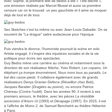
Avec Sophie, la première télé de Bedos a été « Tête-Bêche »,
une émission réalisée par Marcel Bluwal et aussi sa première
censure car on le trouvait un peu gauchiste et il aime se moquer
déjà de tout et de tous.
Ses Sketches c'est lui-même ou avec Jean-Louis Dabadie. On se
souvient de "La drague" satire audacieuse pour l'époque.
Puis viendra le divorce, l’humoriste poursuit la scène en solo.
Artiste engagé, il s’inspire des injustices sociales et de la vie
politique pour écrire ses spectacles.
Guy Bedos mène une carrière au cinéma et notamment sous la
direction de son réalisateur fétiche, Yves Robert;
Les copains, Un
éléphant ça trompe énormément, Nous irons tous au paradis, Le
bal des casse-pieds.
Il collabore également avec de grands
réalisateurs Denys Granier-Deferre (
Réveillon chez Bob
),
Jacques Baratier (
Dragées au poivre
), ou encore Patrice
Chéreau (
Contre l’oubli
). Dans les années 90, il revient à ses
premiers amours, le théâtre, avec les pièces
La résistible
ascension d’Arturo Ui
(1993) et
Dérapage
(1997). En 2015, il est
à l’affiche de
Moins 2
, de Samuel Benchetrit au théâtre Hébertot
à Paris.