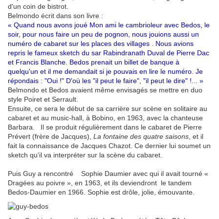
d'un coin de bistrot.
Belmondo écrit dans son livre :
« Quand nous avons joué Mon ami le cambrioleur avec Bedos, le
soir, pour nous faire un peu de pognon, nous jouions aussi un
numéro de cabaret sur les places des villages . Nous avions
repris le fameux sketch du sar Rabindranath Duval de Pierre Dac
et Francis Blanche. Bedos prenait un billet de banque à
quelqu'un et il me demandait si je pouvais en lire le numéro. Je
répondais : "Oui !" D'où les "il peut le faire", "il peut le dire" !... »
Belmondo et Bedos avaient même envisagés se mettre en duo
style Poiret et Serrault.
Ensuite, ce sera le début de sa carrière sur scène en solitaire au
cabaret et au music-hall, à Bobino, en 1963, avec la chanteuse
Barbara. Il se produit régulièrement dans le cabaret de Pierre
Prévert (frère de Jacques),
La fontaine des quatre saisons
, et
il
fait la connaissance de Jacques Chazot. Ce dernier lui soumet un
sketch qu’il va interpréter sur la scène du cabaret.
Puis Guy a rencontré Sophie Daumier avec qui il avait tourné «
Dragées au poivre », en 1963, et ils deviendront le tandem
Bedos-Daumier en 1966. Sophie est drôle, jolie, émouvante.