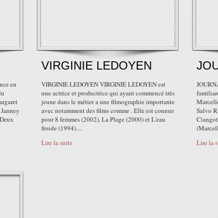
VIRGINIE LEDOYEN
JOU
nce en
VIRGINIE LEDOYEN VIRGINIE LEDOYEN est
JOURNA
du
une actrice et productrice qui ayant commencé très
familiar
argaret
jeune dans le métier a une filmographie importante
Marcello
n Janney
avec notamment des films comme . Elle est connue
Salvo Ra
 Deux
pour 8 femmes (2002), La Plage (2000) et L'eau
Ciangot
froide (1994)....
(Marcell
Lire la suite
Lire la 