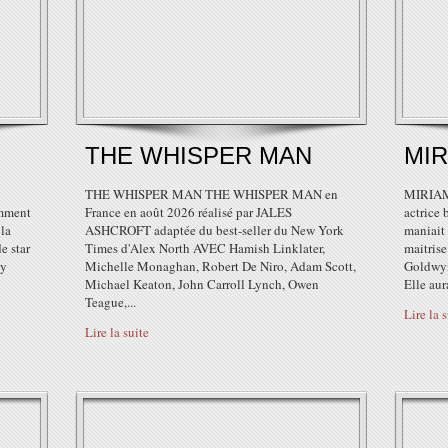
THE WHISPER MAN
MIR
THE WHISPER MAN THE WHISPER MAN en
MIRIAM
amment
France en août 2026 réalisé par JALES
actrice 
 la
ASHCROFT adaptée du best-seller du New York
maniait
e star
Times d'Alex North AVEC Hamish Linklater,
maitrise
xy
Michelle Monaghan, Robert De Niro, Adam Scott,
Goldwyn
Michael Keaton, John Carroll Lynch, Owen
Elle aur
Teague,...
Lire la 
Lire la suite