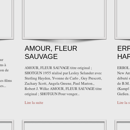
AMOUR, FLEUR
ER
SAUVAGE
HA
ur
ms à
AMOUR, FLEUR SAUVAGE titre original ;
ERROL 
on de
SHOTGUN 1955 réalisé par Lesley Selander avec
New Ams
Sterling Hayden, Yvonne de Carlo , Guy Prescott,
débuté s
es films
Zachary Scott, Angela Greene, Paul Marion.,
de B.M.
es...
Robert J. Wilke AMOUR, FLEUR SAUVAGE titre
(Kampf 
original ; SHOTGUN Pour venger...
Gießen. I
Lire la suite
Lire la 