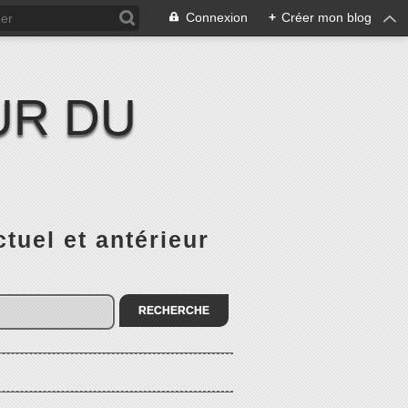
Connexion
+
Créer mon blog
UR DU
el et antérieur