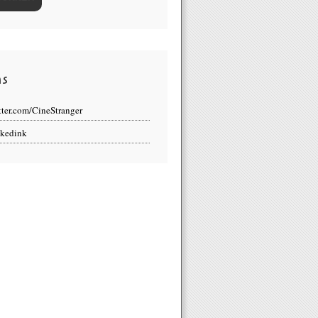
ns
tter.com/CineStranger
kedink