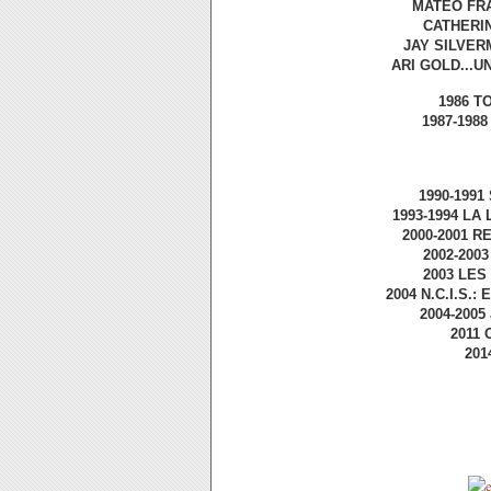
MATEO FRA
CATHERIN
JAY SILVERM
ARI GOLD...U
1986 T
1987-198
1990-1991
1993-1994 LA
2000-2001 R
2002-200
2003 LES
2004 N.C.I.S.
2004-2005
2011 
201