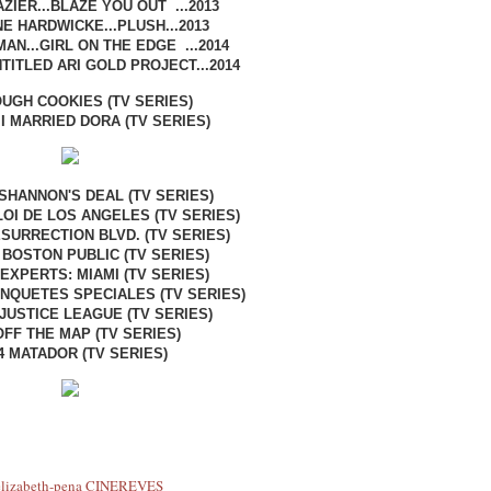
ZIER...BLAZE YOU OUT ...2013
E HARDWICKE...PLUSH...2013
AN...GIRL ON THE EDGE ...2014
NTITLED ARI GOLD PROJECT...2014
OUGH COOKIES (TV SERIES)
8 I MARRIED DORA (TV SERIES)
 SHANNON'S DEAL (TV SERIES)
 LOI DE LOS ANGELES (TV SERIES)
ESURRECTION BLVD. (TV SERIES)
3 BOSTON PUBLIC (TV SERIES)
 EXPERTS: MIAMI (TV SERIES)
: ENQUETES SPECIALES (TV SERIES)
 JUSTICE LEAGUE (TV SERIES)
OFF THE MAP (TV SERIES)
4 MATADOR (TV SERIES)