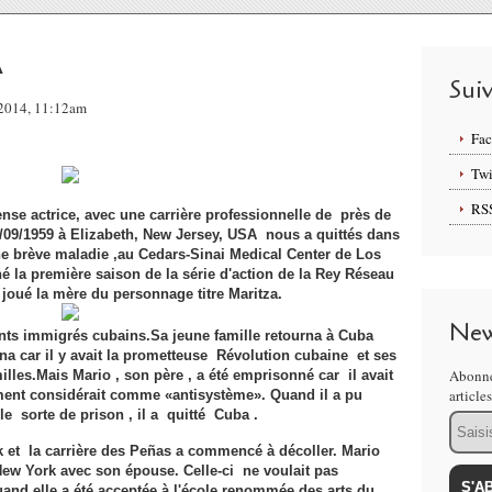
A
Sui
 2014, 11:12am
Fa
Twi
RS
nse actrice, avec une carrière professionnelle de près de
3/09/1959 à Elizabeth, New Jersey, USA nous a quittés dans
ne brève maladie ,au Cedars-Sinai Medical Center de Los
é la première saison de la série d'action de la Rey Réseau
 joué la mère du personnage titre Maritza.
New
rents immigrés cubains.Sa jeune famille retourna à Cuba
na car il y avait la prometteuse Révolution cubaine et ses
Abonne
illes.Mais Mario , son père , a été emprisonné car il avait
article
ment considérait comme «antisystème». Quand il a pu
le sorte de prison , il a quitté Cuba .
Email
k et la carrière des Peñas a commencé à décoller. Mario
New York avec son épouse. Celle-ci ne voulait pas
and elle a été acceptée à l'école renommée des arts du