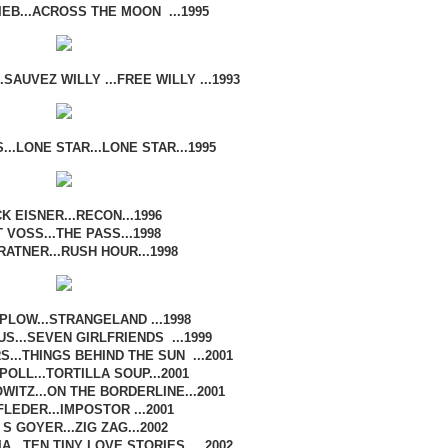
IEB...ACROSS THE MOON ...1995
.SAUVEZ WILLY ...FREE WILLY ...1993
..LONE STAR...LONE STAR...1995
K EISNER...RECON...1996
 VOSS...THE PASS...1998
RATNER...RUSH HOUR...1998
PLOW...STRANGELAND ...1998
S...SEVEN GIRLFRIENDS ...1999
...THINGS BEHIND THE SUN ...2001
POLL...TORTILLA SOUP...2001
WITZ...ON THE BORDERLINE...2001
LEDER...IMPOSTOR ...2001
 S GOYER...ZIG ZAG...2002
...TEN TINY LOVE STORIES ...2002