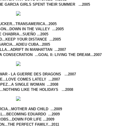
HE GARCIA GIRLS SPENT THEIR SUMMER ...2005
CKER...TRANSAMERICA...2005
ON...DOWN IN THE VALLEY ...2005
 CHABRIA...SUEÑO ...2005
...KEEP YOUR DISTANCE ...2005
ARCIA...ADIEU CUBA...2005
LA...ADRIFT IN MANHATTAN ...2007
 CONSECRATION ...GOAL II: LIVING THE DREAM...2007
-WAR - LA GUERRE DES DRAGONS ...2007
E...LOVE COMES LATELY ...2007
EZ...A SINGLE WOMAN ...2008
..NOTHING LIKE THE HOLIDAYS ...2008
CIA...MOTHER AND CHILD ...2009
L...BECOMING EDUARDO ...2009
OBS...DOWN FOR LIFE ...2009
N...THE PERFECT FAMILY...2011