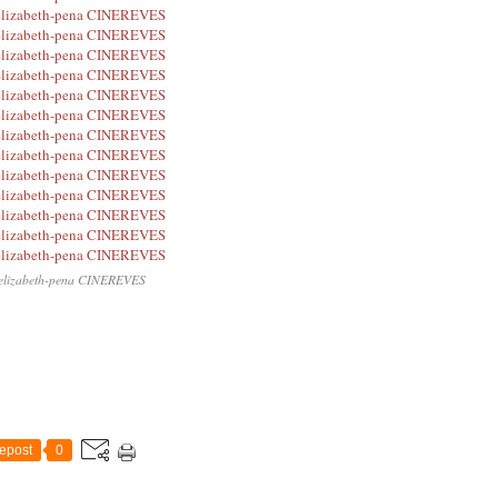
elizabeth-pena CINEREVES
epost
0