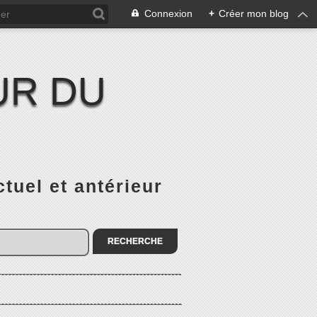
Connexion
+
Créer mon blog
UR DU
el et antérieur