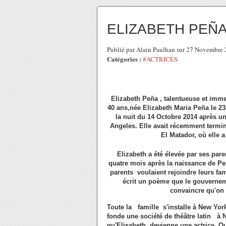
ELIZABETH PEÑ
Publié par Alain Paulhan sur 27 Novembre
Catégories :
#ACTRICES
Elizabeth Peña , talentueuse et imme
40 ans,née Elizabeth Maria Peña
le 2
la nuit du 14 Octobre 2014 après u
Angeles. Elle avait récemment termin
El Matador, où elle a
Elizabeth a été élevée par ses pa
quatre mois après la naissance de Pe
parents voulaient rejoindre leurs fam
écrit un poème que le gouverne
convaincre qu'on 
Toute la famille s'installe à New Yor
fonde une société de théâtre latin à 
qu'Elisabeth devienne une actrice. Qu