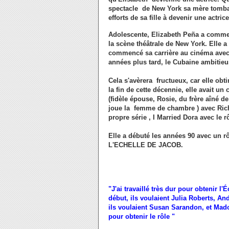
spectacle de New York sa mère tomba 
efforts de sa fille à devenir une actrice
Adolescente, Elizabeth Peña a comm
la scène théâtrale de New York. Elle a
commencé sa carrière au cinéma avec 
années plus tard, le Cubaine ambitieus
Cela s'avèrera fructueux, car elle obt
la fin de cette décennie, elle avait 
(fidèle épouse, Rosie, du frère aîné
joue la femme de chambre ) avec Richa
propre série , I Married Dora avec le rô
Elle a débuté les années 90 avec un 
L'ECHELLE DE JACOB.
"J'ai travaillé très dur pour obtenir l
début, ils voulaient Julia Roberts, A
ils voulaient Susan Sarandon, et Madon
pour obtenir le rôle "