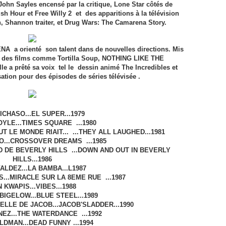
John Sayles encensé par la critique, Lone Star côtés de
 Hour et Free Willy 2 et des apparitions à la télévision
, Shannon traiter, et Drug Wars: The Camarena Story.
A a orienté son talent dans de nouvelles directions. Mis
ns des films comme Tortilla Soup, NOTHING LIKE THE
a prêté sa voix tel le dessin animé The Incredibles et
isation pour des épisodes de séries télévisée .
ICHASO...EL SUPER...1979
YLE...TIMES SQUARE ...1980
 LE MONDE RIAIT... ...THEY ALL LAUGHED...1981
O...CROSSOVER DREAMS ...1985
 DE BEVERLY HILLS ...DOWN AND OUT IN BEVERLY
HILLS...1986
VALDEZ...LA BAMBA...L1987
..MIRACLE SUR LA 8EME RUE ...1987
 KWAPIS...VIBES...1988
BIGELOW...BLUE STEEL...1989
HELLE DE JACOB...JACOB'SLADDER...1990
NEZ...THE WATERDANCE ...1992
LDMAN...DEAD FUNNY ...1994