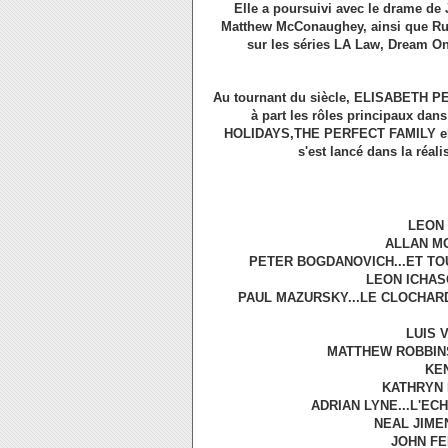
Elle a poursuivi avec le drame de 
Matthew McConaughey, ainsi que Rush
sur les séries LA Law, Dream On
Au tournant du siècle, ELISABETH PEN
à part les rôles principaux da
HOLIDAYS,THE PERFECT FAMILY elle 
s'est lancé dans la réal
LEON 
ALLAN MO
PETER BOGDANOVICH...ET TOUT
LEON ICHAS
PAUL MAZURSKY...LE CLOCHARD
LUIS 
MATTHEW ROBBINS.
KEN
KATHRYN 
ADRIAN LYNE...L'EC
NEAL JIME
JOHN FE