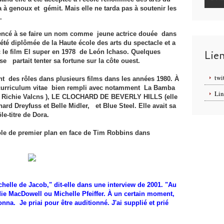
à genoux et gémit. Mais elle ne tarda pas à soutenir les
.
encé à se faire un nom comme jeune actrice douée dans
 été diplômée de la Haute école des arts du spectacle et a
le film El super en 1978 de León Ichaso. Quelques
Lie
e partait tenter sa fortune sur la côte ouest.
twi
int des rôles dans plusieurs films dans les années 1980. À
un curriculum vitae bien rempli avec notamment La Bamba
Lin
 de Richie Valcns ), LE CLOCHARD DE BEVERLY HILLS (elle
rd Dreyfuss et Belle Midler, et Blue Steel. Elle avait sa
le-titre de Dora.
rôle de premier plan en face de Tim Robbins dans
'Échelle de Jacob," dit-elle dans une interview de 2001. "Au
ndie MacDowell ou Michelle Pfeiffer. À un certain moment,
na. Je priai pour être auditionné. J'ai supplié et prié