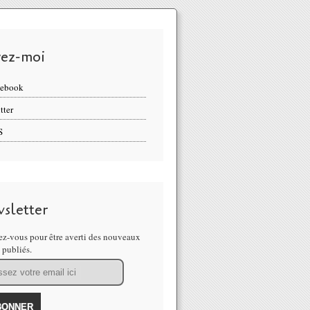
vez-moi
cebook
tter
S
sletter
z-vous pour être averti des nouveaux
s publiés.