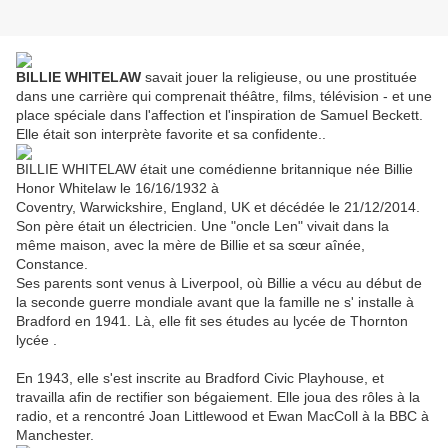
BILLIE WHITELAW
savait jouer la religieuse, ou une prostituée
dans une carrière qui comprenait théâtre, films, télévision - et une
place spéciale dans l'affection et l'inspiration de Samuel Beckett.
Elle était son interprète favorite et sa confidente..
BILLIE WHITELAW était une comédienne britannique née Billie
Honor Whitelaw le 16/16/1932 à
Coventry, Warwickshire, England, UK et décédée le 21/12/2014.
Son père était un électricien. Une "oncle Len" vivait dans la
même maison, avec la mère de Billie et sa sœur aînée,
Constance.
Ses parents sont venus à Liverpool, où Billie a vécu au début de
la seconde guerre mondiale avant que la famille ne s' installe à
Bradford en 1941. Là, elle fit ses études au lycée de Thornton
lycée .
En 1943, elle s'est inscrite au Bradford Civic Playhouse, et
travailla afin de rectifier son bégaiement. Elle joua des rôles à la
radio, et a rencontré Joan Littlewood et Ewan MacColl à la BBC à
Manchester.