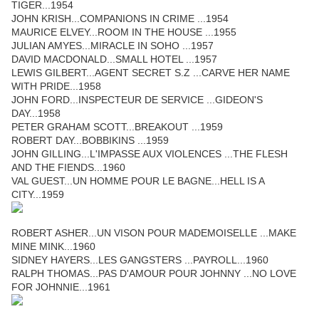
TIGER...1954
JOHN KRISH...COMPANIONS IN CRIME ...1954
MAURICE ELVEY...ROOM IN THE HOUSE ...1955
JULIAN AMYES...MIRACLE IN SOHO ...1957
DAVID MACDONALD...SMALL HOTEL ...1957
LEWIS GILBERT...AGENT SECRET S.Z ...CARVE HER NAME
WITH PRIDE...1958
JOHN FORD...INSPECTEUR DE SERVICE ...GIDEON'S
DAY...1958
PETER GRAHAM SCOTT...BREAKOUT ...1959
ROBERT DAY...BOBBIKINS ...1959
JOHN GILLING...L'IMPASSE AUX VIOLENCES ...THE FLESH
AND THE FIENDS...1960
VAL GUEST...UN HOMME POUR LE BAGNE...HELL IS A
CITY...1959
ROBERT ASHER...UN VISON POUR MADEMOISELLE ...MAKE
MINE MINK...1960
SIDNEY HAYERS...LES GANGSTERS ...PAYROLL...1960
RALPH THOMAS...PAS D'AMOUR POUR JOHNNY ...NO LOVE
FOR JOHNNIE...1961