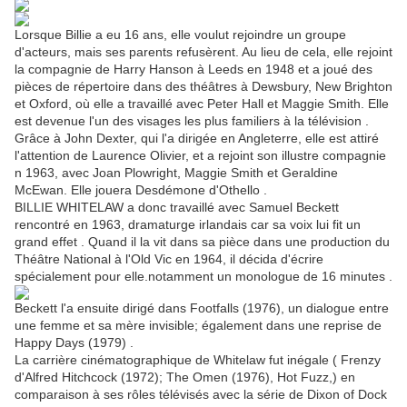
Lorsque Billie a eu 16 ans, elle voulut rejoindre un groupe
d'acteurs, mais ses parents refusèrent. Au lieu de cela, elle rejoint
la compagnie de Harry Hanson à Leeds en 1948 et a joué des
pièces de répertoire dans des théâtres à Dewsbury, New Brighton
et Oxford, où elle a travaillé avec Peter Hall et Maggie Smith. Elle
est devenue l'un des visages les plus familiers à la télévision .
Grâce à John Dexter, qui l'a dirigée en Angleterre, elle est attiré
l'attention de Laurence Olivier, et a rejoint son illustre compagnie
n 1963, avec Joan Plowright, Maggie Smith et Geraldine
McEwan. Elle jouera Desdémone d'Othello .
BILLIE WHITELAW a donc travaillé avec Samuel Beckett
rencontré en 1963, dramaturge irlandais car sa voix lui fit un
grand effet . Quand il la vit dans sa pièce dans une production du
Théâtre National à l'Old Vic en 1964, il décida d'écrire
spécialement pour elle.notamment un monologue de 16 minutes .
Beckett l'a ensuite dirigé dans Footfalls (1976), un dialogue entre
une femme et sa mère invisible; également dans une reprise de
Happy Days (1979) .
La carrière cinématographique de Whitelaw fut inégale ( Frenzy
d'Alfred Hitchcock (1972); The Omen (1976), Hot Fuzz,) en
comparaison à ses rôles télévisés avec la série de Dixon of Dock