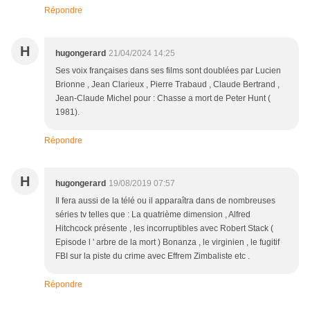
Répondre
H
hugongerard
21/04/2024 14:25
Ses voix françaises dans ses films sont doublées par Lucien
Brionne , Jean Clarieux , Pierre Trabaud , Claude Bertrand ,
Jean-Claude Michel pour : Chasse a mort de Peter Hunt (
1981).
Répondre
H
hugongerard
19/08/2019 07:57
Il fera aussi de la télé ou il apparaîtra dans de nombreuses
séries tv telles que : La quatrième dimension , Alfred
Hitchcock présente , les incorruptibles avec Robert Stack (
Episode l ' arbre de la mort ) Bonanza , le virginien , le fugitif
FBI sur la piste du crime avec Effrem Zimbaliste etc .
Répondre