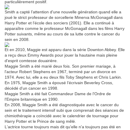
particulièrement positif.
Smith a capté l'attention d'une nouvelle génération quand elle a
joué le strict professeur de sorcellerie Minerva McGonagall dans
Harry Potter et l'école des sorciers (2001). Elle a continué à
apparaître comme le professeur McGonagall dans les films Harry
Potter suivants, même au cours de sa lutte contre le cancer du
sein en 2008.
Et en 2010, Maggie est apparu dans la série Downton Abbey. Elle
a reçu deux Emmy Awards pour jouer la hautaine mais pleine
d'esprit comtesse douairière.
Maggie Smith a été marié deux fois. Son premier mariage, à
l'acteur Robert Stephens en 1967, terminé par un divorce en
1974. Avec lui, elle a eu deux fils Toby Stephens et Chris Larkin.
En 1975, Maggie Smith a épousé l'écrivain Beverley Cross,
décédé d'un cancer en 1998.
Maggie Smith a été fait Commandeur Dame de l'Ordre de
l'Empire britannique en 1990.
En 2008, Maggie Smith a été diagnostiquée avec le cancer du
sein et le traitement intensif subi que comprenait des séances de
chimiothérapie a coïncidé avec le calendrier de tournage pour
Harry Potter et le Prince de sang mêlé.
L'actrice tourne toujours mais dit qu'elle n'a toujours pas été en