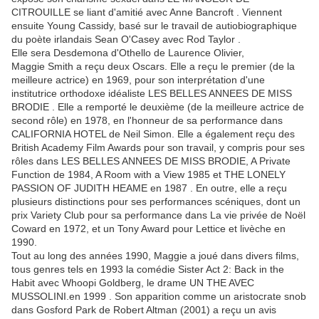
CITROUILLE se liant d'amitié avec Anne Bancroft . Viennent
ensuite Young Cassidy, basé sur le travail de autiobiographique
du poète irlandais Sean O'Casey avec Rod Taylor .
Elle sera Desdemona d'Othello de Laurence Olivier,
Maggie Smith a reçu deux Oscars. Elle a reçu le premier (de la
meilleure actrice) en 1969, pour son interprétation d'une
institutrice orthodoxe idéaliste LES BELLES ANNEES DE MISS
BRODIE . Elle a remporté le deuxième (de la meilleure actrice de
second rôle) en 1978, en l'honneur de sa performance dans
CALIFORNIA HOTEL de Neil Simon. Elle a également reçu des
British Academy Film Awards pour son travail, y compris pour ses
rôles dans LES BELLES ANNEES DE MISS BRODIE, A Private
Function de 1984, A Room with a View 1985 et
THE LONELY
PASSION OF JUDITH HEAME
en 1987 . En outre, elle a reçu
plusieurs distinctions pour ses performances scéniques, dont un
prix Variety Club pour sa performance dans La vie privée de Noël
Coward en 1972, et un Tony Award pour Lettice et livèche en
1990.
Tout au long des années 1990, Maggie a joué dans divers films,
tous genres tels en 1993 la comédie Sister Act 2: Back in the
Habit avec Whoopi Goldberg, le drame UN THE AVEC
MUSSOLINI.en 1999 . Son apparition comme un aristocrate snob
dans Gosford Park de Robert Altman (2001) a reçu un avis