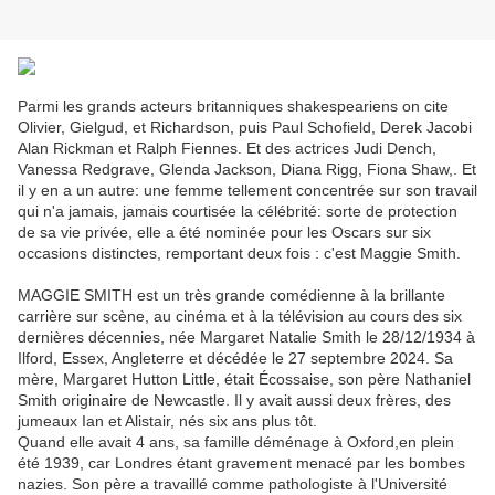
Parmi les grands acteurs britanniques shakespeariens on cite
Olivier, Gielgud, et Richardson, puis Paul Schofield, Derek Jacobi
Alan Rickman et Ralph Fiennes. Et des actrices Judi Dench,
Vanessa Redgrave, Glenda Jackson, Diana Rigg, Fiona Shaw,. Et
il y en a un autre: une femme tellement concentrée sur son travail
qui n'a jamais, jamais courtisée la célébrité: sorte de protection
de sa vie privée, elle a été nominée pour les Oscars sur six
occasions distinctes, remportant deux fois : c'est Maggie Smith.
MAGGIE SMITH est un très grande comédienne à la brillante
carrière sur scène, au cinéma et à la télévision au cours des six
dernières décennies, née Margaret Natalie Smith le 28/12/1934 à
Ilford, Essex, Angleterre et décédée le 27 septembre 2024. Sa
mère, Margaret Hutton Little, était Écossaise, son père Nathaniel
Smith originaire de Newcastle. Il y avait aussi deux frères, des
jumeaux Ian et Alistair, nés six ans plus tôt.
Quand elle avait 4 ans, sa famille déménage à Oxford,en plein
été 1939, car Londres étant gravement menacé par les bombes
nazies. Son père a travaillé comme pathologiste à l'Université