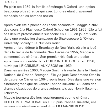
d'Oxford.
En plein été 1939, la famille déménage à Oxford, une option
beaucoup plus sûre, ce qui avec Londres étant gravement
menacés par les bombes nazies.
Après avoir été diplômée de l'école secondaire, Maggie a suivi
des cours à la Playhouse Oxford School en 1951-1953. Elle a fait
ses débuts professionnels sur scène en 1952, en jouant Viola
dans une production dramatique de Shakespeare à l'Oxford
University Society " La Nuit des Rois"
Après un bref détour à Broadway de New York, où elle a joué
dans la revue de la comédie New Faces de 1956, Maggie a
commencé au cinéma . Son premier rôle était une petite
apparition non crédité dans CHILD IN THE HOUSE en 1956,
suivie par LE CRIMINEL AUX ABOIS en 1959.
Dans les années 1960, Maggie Smith a travaillé dans le Théâtre
National de Grande-Bretagne. Elle y a joué Desdémone Othello
de Laurence Olivier en 1964; repris leurs rôles dans une version
cinématographique de Othello l'année suivante. Ou dans des
drames classiques de grands auteurs tels que Henrik Ibsen et
Tchekhov.
Maggie tournera dès lors régulièrement pour le cinéma :
HOTEL INTERNATIONAL en 1963 puis, l'année suivante, elle
expose son charisme sexuel dans LE MANGEUR DE