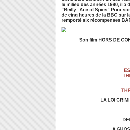
le milieu des années 1980, il a d
"Reilly:. Ace of Spies" Pour so
de cinq heures de la BBC sur la
remporté six récompenses BA
Son film HORS DE CON
ES
THE
THR
LA LOI CRIM
DEF
A GHOST