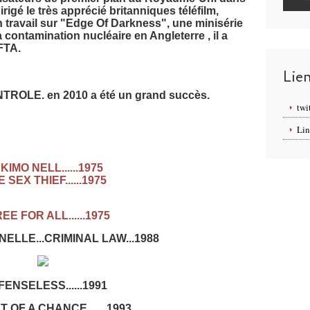
irigé le très apprécié britanniques téléfilm,
n travail sur "Edge Of Darkness", une minisérie
 contamination nucléaire en Angleterre , il a
FTA.
Lie
TROLE. en 2010 a été un grand succès.
twi
Lin
KIMO NELL......1975
 SEX THIEF......1975
EE FOR ALL......1975
INELLE...CRIMINAL LAW...1988
ENSELESS......1991
 OF A CHANCE ......1993