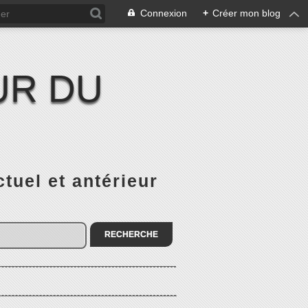
Connexion
+
Créer mon blog
UR DU
el et antérieur