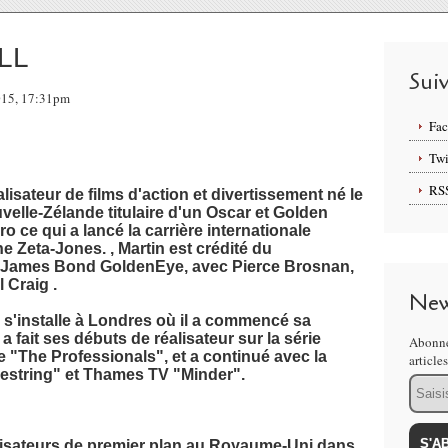
LL
Sui
2015, 17:31pm
Fa
Twi
RS
ateur de films d'action et divertissement né le
velle-Zélande titulaire d'un Oscar et Golden
ce qui a lancé la carrière internationale
 Zeta-Jones. , Martin est crédité du
e James Bond GoldenEye, avec Pierce Brosnan,
 Craig .
New
 s'installe à Londres où il a commencé sa
fait ses débuts de réalisateur sur la série
Abonne
ue "The Professionals", et a continué avec la
article
oestring" et Thames TV "Minder".
Email
lisateurs de premier plan au Royaume-Uni dans