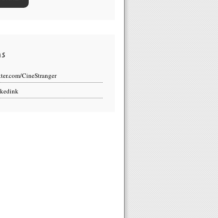
ns
tter.com/CineStranger
kedink