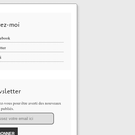
vez-moi
cebook
tter
S
sletter
z-vous pour être averti des nouveaux
s publiés.