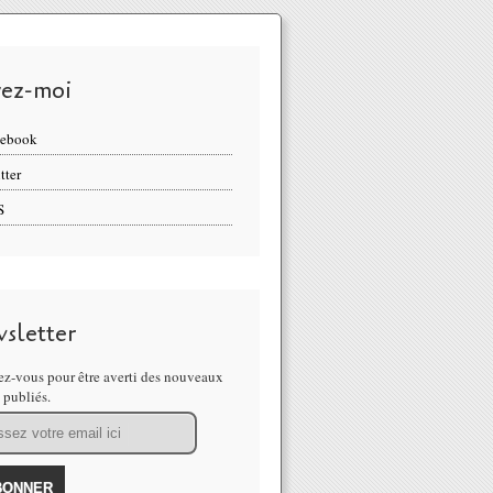
vez-moi
cebook
tter
S
sletter
z-vous pour être averti des nouveaux
s publiés.