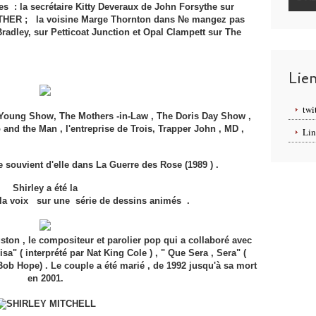
s : la secrétaire Kitty Deveraux de John Forsythe sur
HER ; la voisine Marge Thornton dans Ne mangez pas
radley, sur Petticoat Junction et Opal Clampett sur ​​The
Lie
twi
 Young Show, The Mothers -in-Law , The Doris Day Show ,
and the Man , l'entreprise de Trois, Trapper John , MD ,
Lin
e souvient d'elle dans La Guerre des Rose (1989 ) .
Shirley a été la
t la voix sur une série de dessins animés .
ston , le compositeur et parolier pop qui a collaboré avec
" ( interprété par Nat King Cole ) , " Que Sera , Sera" (
( Bob Hope) . Le couple a été marié , de 1992 jusqu'à sa mort
en 2001.