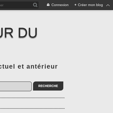
Connexion
+
Créer mon blog
UR DU
el et antérieur