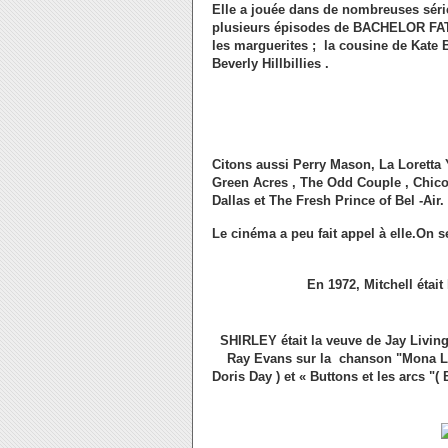
Elle a jouée dans de nombreuses série
plusieurs épisodes de BACHELOR FAT
les marguerites ; la cousine de Kate B
Beverly Hillbillies .
Citons aussi Perry Mason, La Loretta
Green Acres , The Odd Couple , Chico 
Dallas et The Fresh Prince of Bel -Air.
Le cinéma a peu fait appel à elle.On s
En 1972, Mitchell étai
SHIRLEY était la veuve de Jay Living
Ray Evans sur la chanson "Mona Lisa
Doris Day ) et « Buttons et les arcs "