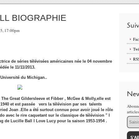
LL BIOGRAPHIE
Sui
015, 17:00pm
Fa
Twi
RS
ctrice de séries télévisées américaines née le 04 novembre
édée le 11/11/2013.
l'Université du Michigan..
New
 The Great Gildersleeve et Fibber , McGee & Molly,elle est
940 et est passée vers la télévision par ses talents
Abonne
ed Joan .Elle a été surtout connue pour avoir joué le rôle
article
 avec le rire caquetant sur ​​le classique de télévision " I
Email
ing de Lucille Ball I Love Lucy pour la saison 1953-1954 .