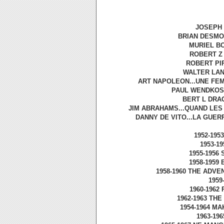
JOSEPH 
BRIAN DESMON
MURIEL BO
ROBERT Z 
ROBERT PIR
WALTER LAN
ART NAPOLEON...UNE FEM
PAUL WENDKOS.
BERT L DRAG
JIM ABRAHAMS...QUAND LES 
DANNY DE VITO...LA GUER
1952-1953
1953-19
1955-1956
1958-1959
1958-1960 THE ADVE
1959
1960-1962
1962-1963 THE
1954-1964 MA
1963-19