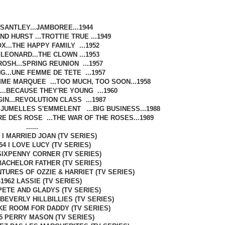
SANTLEY...JAMBOREE...1944
D HURST ...TROTTIE TRUE ...1949
X...THE HAPPY FAMILY ...1952
LEONARD...THE CLOWN ...1953
OSH...SPRING REUNION ...1957
G...UNE FEMME DE TETE ...1957
ME MARQUEE ...TOO MUCH, TOO SOON...1958
..BECAUSE THEY'RE YOUNG ...1960
IN...REVOLUTION CLASS ...1987
JUMELLES S'EMMELENT ...BIG BUSINESS...1988
RE DES ROSE ...THE WAR OF THE ROSES...1989
......
 I MARRIED JOAN (TV SERIES)
54 I LOVE LUCY (TV SERIES)
 SIXPENNY CORNER (TV SERIES)
 BACHELOR FATHER (TV SERIES)
NTURES OF OZZIE & HARRIET (TV SERIES)
-1962 LASSIE (TV SERIES)
 PETE AND GLADYS (TV SERIES)
 BEVERLY HILLBILLIES (TV SERIES)
KE ROOM FOR DADDY (TV SERIES)
65 PERRY MASON (TV SERIES)