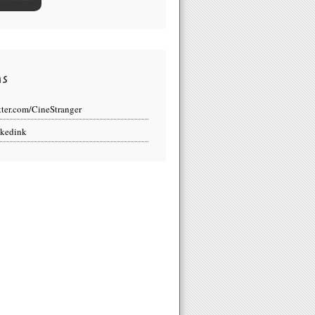
ns
tter.com/CineStranger
kedink