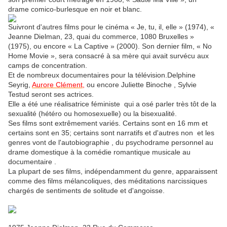
drame comico-burlesque en noir et blanc.
Suivront d'autres films pour le cinéma « Je, tu, il, elle » (1974), «
Jeanne Dielman, 23, quai du commerce, 1080 Bruxelles »
(1975), ou encore « La Captive » (2000). Son dernier film, « No
Home Movie », sera consacré à sa mère qui avait survécu aux
camps de concentration.
Et de nombreux documentaires pour la télévision.
Delphine
Seyrig,
Aurore Clément,
ou encore Juliette Binoche ,
Sylvie
Testud
seront ses actrices.
Elle a été une réalisatrice féministe qui a osé parler très tôt de la
sexualité (hétéro ou homosexuelle) ou la bisexualité.
Ses films sont extrêmement variés. Certains sont en 16 mm et
certains sont en 35; certains sont narratifs et d'autres non et les
genres vont de l'autobiographie , du psychodrame personnel au
drame domestique à la comédie romantique musicale au
documentaire .
La plupart de ses films, indépendamment du genre, apparaissent
comme des films mélancoliques, des méditations narcissiques
chargés de sentiments de solitude et d'angoisse.