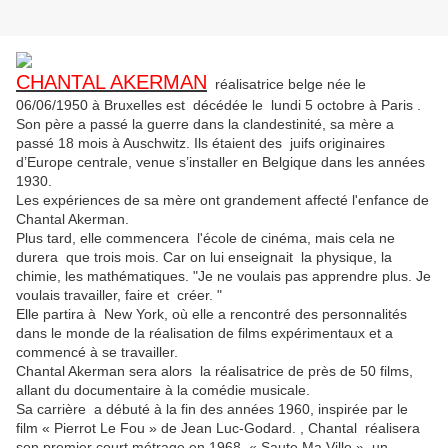
CHANTAL AKERMAN
réalisatrice belge née le
06/06/1950 à Bruxelles est décédée le lundi 5 octobre à Paris .
Son père a passé la guerre dans la clandestinité, sa mère a
passé 18 mois à Auschwitz. Ils étaient des
juifs originaires
d’Europe centrale, venue s’installer en Belgique dans les années
1930.
Les expériences de sa mère ont grandement affecté l'enfance de
Chantal Akerman.
Plus tard, elle
commencera l'école de cinéma, mais cela ne
durera que trois mois. Car on lui
enseignait la physique, la
chimie, les mathématiques.
"Je ne voulais pas apprendre plus.
Je
voulais travailler, faire et créer. "
Elle partira à
New York, où elle a rencontré des personnalités
dans le monde de la réalisation de films expérimentaux et a
commencé à se travailler.
Chantal Akerman sera alors la réalisatrice de près de 50 films,
allant du documentaire à la comédie musicale.
Sa carrière a débuté à la fin des années 1960, inspirée par le
film « Pierrot Le Fou » de Jean Luc-Godard. , Chantal réalisera
son premier court métrage en 1968, « Saute Ma Ville », un