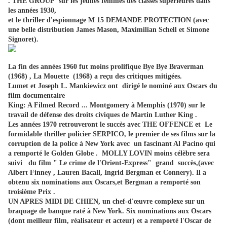
. THE GROUP sur les jeunes femmes des classes supérieures dans
les années 1930,
et le thriller d'espionnage M 15 DEMANDE PROTECTION (avec
une belle distribution James Mason,
Maximilian Schell et Simone
Signoret).
La fin des années 1960 fut moins prolifique Bye Bye Braverman
(1968) , La Mouette (1968)
a reçu des critiques mitigées.
Lumet et Joseph L. Mankiewicz ont dirigé le nominé aux Oscars du
film documentaire
King: A Filmed Record ... Montgomery à Memphis (1970) sur le
travail de défense des droits civiques de Martin Luther King .
Les années 1970 retrouveront le succès avec THE OFFENCE et Le
formidable thriller policier SERPICO, le premier de ses films sur la
corruption de la police à New York avec un fascinant Al Pacino qui
a remporté le Golden Globe . MOLLY LOVIN moins célèbre sera
suivi du film " Le crime de l'Orient-Express" grand succès,(avec
Albert Finney , Lauren Bacall, Ingrid Bergman et Connery). Il a
obtenu six nominations aux Oscars,et Bergman a remporté son
troisième Prix .
UN APRES MIDI DE CHIEN, un chef-d'œuvre complexe sur un
braquage de banque raté à New York. Six nominations aux Oscars
(dont meilleur film, réalisateur et acteur) et a remporté l'Oscar de