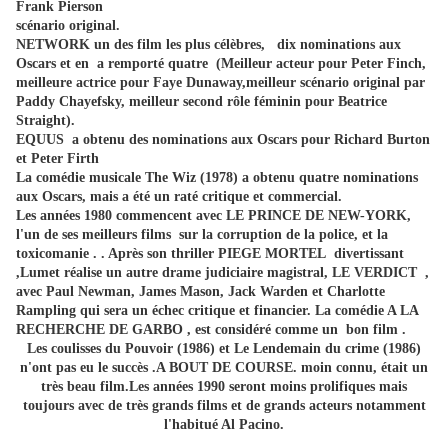
Frank Pierson
scénario original.
NETWORK un des film les plus célèbres, dix nominations aux
Oscars et en a remporté quatre (Meilleur acteur pour Peter Finch,
meilleure actrice pour Faye Dunaway,meilleur scénario original par
Paddy Chayefsky, meilleur second rôle féminin pour Beatrice
Straight).
EQUUS a obtenu des nominations aux Oscars pour Richard Burton
et Peter Firth
La comédie musicale The Wiz (1978) a obtenu quatre nominations
aux Oscars, mais a été un raté critique et commercial.
Les années 1980 commencent avec LE PRINCE DE NEW-YORK,
l'un de ses meilleurs films sur la corruption de la police, et la
toxicomanie . . Après son thriller PIEGE MORTEL divertissant
,Lumet réalise un autre drame judiciaire magistral, LE VERDICT ,
avec Paul Newman, James Mason, Jack Warden et Charlotte
Rampling qui sera un échec critique et financier. La comédie A LA
RECHERCHE DE GARBO , est considéré comme un bon film .
Les coulisses du Pouvoir (1986) et Le Lendemain du crime (1986)
n'ont pas eu le succès .A BOUT DE COURSE. moin connu, était un
très beau film.Les années 1990 seront moins prolifiques mais
toujours avec de très grands films et de grands acteurs notamment
l'habitué Al Pacino.