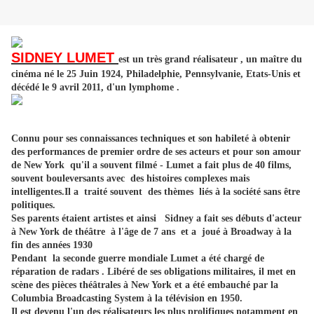
SIDNEY LUMET
est un très grand réalisateur , un maître du
cinéma né le 25 Juin 1924, Philadelphie, Pennsylvanie, Etats-Unis et
décédé le 9 avril 2011, d'un lymphome .
Connu pour ses connaissances techniques et son habileté à obtenir
des performances de premier ordre de ses acteurs et pour son amour
de New York qu'il a souvent filmé - Lumet a fait plus de 40 films,
souvent bouleversants avec des histoires complexes mais
intelligentes.Il a traité souvent des thèmes liés à la société sans être
politiques.
Ses parents étaient artistes et ainsi Sidney a fait ses débuts d'acteur
à New York de théâtre à l'âge de 7 ans et a joué à Broadway à la
fin des années 1930
Pendant la seconde guerre mondiale Lumet a été chargé de
réparation de radars . Libéré de ses obligations militaires, il met en
scène des pièces théâtrales à New York et a été embauché par la
Columbia Broadcasting System à la télévision en 1950.
Il est devenu l'un des réalisateurs les plus prolifiques notamment en