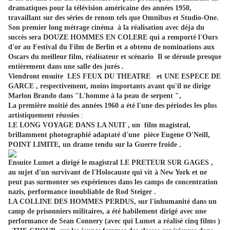
dramatiques pour la télévision américaine des années 1950,
travaillant sur des séries de renom tels que Omnibus et Studio-One.
Son premier long métrage cinéma à la réalisation avec déja du
succès sera DOUZE HOMMES EN COLERE qui a remporté l'Ours
d'or au Festival du Film de Berlin et a obtenu de nominations aux
Oscars du meilleur film, réalisateur et scénario Il se déroule presque
entièrement dans une salle des jurés .
Viendront ensuite LES FEUX DU THEATRE et UNE ESPECE DE
GARCE , respectivement,
moins importants avant qu'il ne dirige
Marlon Brando dans "L'homme à la peau de serpent ",
La première moitié des années 1960 a été l'une des périodes les plus
artistiquement réussies
:
LE LONG VOYAGE DANS LA NUIT , un film magistral,
brillamment photographié adaptaté d'une pièce Eugene O'Neill,
POINT LIMITE, un drame tendu sur la Guerre froide .
Ensuite Lumet a dirigé le magistral LE PRETEUR SUR GAGES ,
au sujet d'un survivant de l'Holocauste qui vit à New York et ne
peut pas surmonter ses expériences dans les camps de concentration
nazis, performance inoubliable de Rod Steiger .
LA COLLINE DES HOMMES PERDUS, sur l'inhumanité dans un
camp de prisonniers militaires,
a été habilement dirigé avec une
performance de Sean Connery (avec qui Lumet a réalisé cinq films )