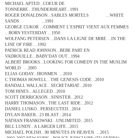
MICHAEL APTED...COEUR DE
TONNERRE...THUNDERHEART...1991
ROGER DONALDSON...SABLES MORTELS ...WHITE
SANDS ...1991
GEORGE CUKOR ...COMMENT L'ESPRIT VIENT AUX FEMMES
...BORN YESTERDAY ...1950
WOLFANG PETERSEN ...DANS LA LIGNE DE MIRE ...IN THE
LINE OF FIRE ...1992
PATRICK READ JOHNSON...BEBE PART EN
VADROUILLE...BABY'DAY OUT...1994
ALBERT BROOKS...LOOKING FOR COMEDY IN THE MUSLIM
WORLD ...2005
ELIAS GODAY...IRONMEN ...2010
C THOMAS HOWELL...THE GENESIS CODE...2010
RANDALL WALLACE...SECRETARIAT...2010
TOM HINES...ALLEGED...2010
SCOTT DERRICKSON...SINISTER...2012
HARRY THOMASON...THE LAST RIDE...2012
DANIEL LUSKO...PERSECUTED...2014
DYLAN BAKER...23 BLAST...2014
NATHAN FRANKOWSKI...UNLIMITED...2015
BILL LUNDY...A LARGER LIFE...2015
MICHAEL POLISH...90 MINUTES IN HEAVEN ...2015