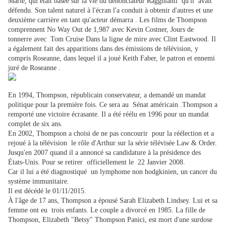
Marie, qui était basée sur la vie du dénonciateur Ragghianti qu'il avait
défendu. Son talent naturel à l'écran l'a conduit à obtenir d'autres et une
deuxième carrière en tant qu'acteur démarra . Les films de Thompson
comprennent No Way Out de 1,987 avec Kevin Costner, Jours de
tonnerre avec Tom Cruise Dans la ligne de mire avec Clint Eastwood. Il
a également fait des apparitions dans des émissions de télévision, y
compris Roseanne, dans lequel il a joué Keith Faber, le patron et ennemi
juré de Roseanne .
En 1994, Thompson, républicain conservateur, a demandé un mandat
politique pour la première fois. Ce sera au Sénat américain .Thompson a
remporté une victoire écrasante. Il a été réélu en 1996 pour un mandat
complet de six ans.
En 2002, Thompson a choisi de ne pas concourir pour la réélection et a
rejoué à la télévision le rôle d'Arthur sur la série télévisée Law & Order.
Jusqu'en 2007 quand il a annoncé sa candidature à la présidence des
États-Unis. Pour se retirer officiellement le 22 Janvier 2008.
Car il lui a été diagnostiqué un lymphome non hodgkinien, un cancer du
système immunitaire.
Il est décédé le 01/11/2015.
À l'âge de 17 ans, Thompson a épousé Sarah Elizabeth Lindsey. Lui et sa
femme ont eu trois enfants. Le couple a divorcé en 1985. La fille de
Thompson, Elizabeth "Betsy" Thompson Panici, est mort d'une surdose