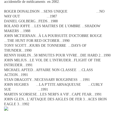
accidentelle de médicaments en 2002.
ROGER DONALDSON ...SENS UNIQUE ...NO
WAY OUT ...1987
DANIEL GOLBERG...FEDS...1988
ROLAND JOFFE ...LES MAITRES DE L'OMBRE ...SHADOW
MAKERS ...1988
JOHN MCTIERNAN...À LA POURSUITE D'OCTOBRE ROUGE
...THE HUNT FOR RED OCTOBER...1990
TONY SCOTT...JOURS DE TONNERRE ...DAYS OF
THUNDER...1990
RENNY HARLIN...58 MINUTES POUR VIVRE...DIE HARD 2...1990
JOHN MILIUS...LE VOL DE L'INTRUDER...FLIGHT OF THE
INTRUDER...1991
MICHAEL APTED...AFFAIRE NON CLASSEE ...CLASS
ACTION...1991
STAN DRAGOTY...NECESSARY ROUGHNESS ...1991
JOHN HUGHES ...LA P'TITE ARNAQUEUSE ...CURLY
SUE ...1991
MARTIN SCORSESE...LES NERFS A VIF...CAPE FEAR...1991
JOHN GLEN...L'ATTAQUE DES AIGLES DE FER 3...ACES IRON
EAGLE 3...1992