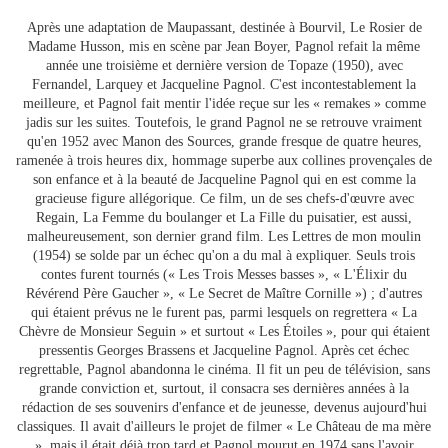
Après une adaptation de Maupassant, destinée à Bourvil, Le Rosier de
Madame Husson, mis en scène par Jean Boyer, Pagnol refait la même
année une troisième et dernière version de Topaze (1950), avec
Fernandel, Larquey et Jacqueline Pagnol. C'est incontestablement la
meilleure, et Pagnol fait mentir l'idée reçue sur les « remakes » comme
jadis sur les suites. Toutefois, le grand Pagnol ne se retrouve vraiment
qu'en 1952 avec Manon des Sources, grande fresque de quatre heures,
ramenée à trois heures dix, hommage superbe aux collines provençales de
son enfance et à la beauté de Jacqueline Pagnol qui en est comme la
gracieuse figure allégorique. Ce film, un de ses chefs-d'œuvre avec
Regain, La Femme du boulanger et La Fille du puisatier, est aussi,
malheureusement, son dernier grand film. Les Lettres de mon moulin
(1954) se solde par un échec qu'on a du mal à expliquer. Seuls trois
contes furent tournés (« Les Trois Messes basses », « L'Élixir du
Révérend Père Gaucher », « Le Secret de Maître Cornille ») ; d'autres
qui étaient prévus ne le furent pas, parmi lesquels on regrettera « La
Chèvre de Monsieur Seguin » et surtout « Les Étoiles », pour qui étaient
pressentis Georges Brassens et Jacqueline Pagnol. Après cet échec
regrettable, Pagnol abandonna le cinéma. Il fit un peu de télévision, sans
grande conviction et, surtout, il consacra ses dernières années à la
rédaction de ses souvenirs d'enfance et de jeunesse, devenus aujourd'hui
classiques. Il avait d'ailleurs le projet de filmer « Le Château de ma mère
», mais il était déjà trop tard et Pagnol mourut en 1974 sans l'avoir