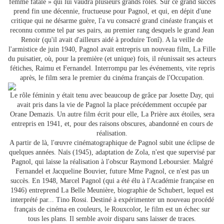
femme fatale » qui lui vaudra plusieurs grands rôles. Sur ce grand succès
prend fin une décennie, fructueuse pour Pagnol, et qui, en dépit d'une
critique qui ne désarme guère, l'a vu consacré grand cinéaste français et
reconnu comme tel par ses pairs, au premier rang desquels le grand Jean
Renoir (qu'il avait d'ailleurs aidé à produire Tonî). A la veille de
l'armistice de juin 1940, Pagnol avait entrepris un nouveau film, La Fille
du puisatier, où, pour la première (et unique) fois, il réunissait ses acteurs
fétiches, Raimu et Fernandel. Interrompu par les événements, vite repris
après, le film sera le premier du cinéma français de l'Occupation.
Le rôle féminin y était tenu avec beaucoup de grâce par Josette Day, qui
avait pris dans la vie de Pagnol la place précédemment occupée par
Orane Demazis. Un autre film écrit pour elle, La Prière aux étoiles, sera
entrepris en 1941, et, pour des raisons obscures, abandonné en cours de
réalisation.
A partir de là, l'œuvre cinématographique de Pagnol subit une éclipse de
quelques années. Naïs (1945), adaptation de Zola, n'est que supervisé par
Pagnol, qui laisse la réalisation à l'obscur Raymond Leboursier. Malgré
Fernandel et Jacqueline Bouvier, future Mme Pagnol, ce n'est pas un
succès. En 1948, Marcel Pagnol (qui a été élu à l'Académie française en
1946) entreprend La Belle Meunière, biographie de Schubert, lequel est
interprété par... Tino Rossi. Destiné à expérimenter un nouveau procédé
français de cinéma en couleurs, le Rouxcolor, le film est un échec sur
tous les plans. Il semble avoir disparu sans laisser de traces.