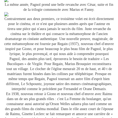
La même année, Pagnol prend une belle revanche avec César, suite et fin
de la trilogie commencée avec Marius et Fanny.
Contrairement aux deux premiers, ce troisième volet est écrit directement
pour le cinéma, et ce n'est que plusieurs années après que l'auteur en
tirera une pièce qui n'aura jamais le succès du film. Juste revanche du
cinéma sur le théâtre et qui consacre la métamorphose de l'ancien
dramaturge en cinéaste authentique. Une nouvelle preuve, magistrale, de
cette métamorphose est fournie par Regain (1937), nouveau chef-d'œuvre
inspiré par Giono, et pour beaucoup le plus beau film de Pagnol, le plus
lyrique, le plus provençal, et qui nous aide à comprendre pourquoi
Pagnol, des années plus tard, éprouvera le besoin de traduire « Les
Bucoliques » de Virgile. Pour Regain, Marius Brouquier reconstituera
tout un village. Le clocher de l'église mesurait 20 m de haut, et 40 t de
matériaux furent hissées dans les collines par téléphérique. Presque en
même temps que Regain, Pagnol tournait un autre film d'esprit bien
différent, Le Schpountz, joyeuse satire des mœurs cinématographiques,
interprété comme le précédent par Fernandel et Orane Demazis.
En 1938, nouveau retour à Giono et nouveau chef-d'œuvre avec Raimu
dans un de ses plus grands rôles : c'est La Femme du boulanger, qu'un
connaisseur aussi autorisé qu'Orson Welles saluera plus tard comme un
des grands films du cinéma mondial. Dans le rôle assez court de l'épouse
de Raimu, Ginette Leclerc se fait remarquer et amorce une carrière de «