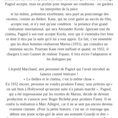
Pagnol accepte, mais en profite pour imposer ses conditions : on gardera
les interprètes de la pièce
et lui-même, prétention exorbitante, sera payé au pourcentage des
recettes, comme au théâtre. Kane, qui ne croit guère au succès du film,
accepte tout, et n'y met qu'une condition : la présence d'un grand
réalisateur international, qui sera Alexander Korda. Ignorant tout du
cinéma, Pagnol à son tour accepte Korda, avec qui il s'entendra fort bien
et dont il dira par la suite qu'il lui a tout appris. En fait, c'est ensemble
que les deux hommes réaliseront Marius (1931), qui connaîtra un
immense succès. Pourtant Kane reste méfiant et quand, en 1932, il
chargera Louis Gasnier de réaliser Topaze, il fera écrire l'adaptation et
les dialogues par
Léopold Marchand, ami personnel de Pagnol qui l'avait introduit au
fameux comité littéraire !
« Le théâtre et le cinéma, c'est la même chose »
En 1932 encore, personne ne voudra produire Fanny, sous prétexte qu'«
on sait bien à Hollywood qu'aucune suite n'a jamais marché ». Pagnol,
qui a été impressionné par les recettes de Marius, décide de devenir
producteur et s'associe avec Roger Richebé pour produire Fanny. Il en
confie la réalisation à Marc Allégret, car il ne se sent pas encore devenu
vraiment cinéaste. (Pour la petite histoire, c'est sur ce tournage que
débute une jeune script-girl de seize ans nommée Gourdji et dite «