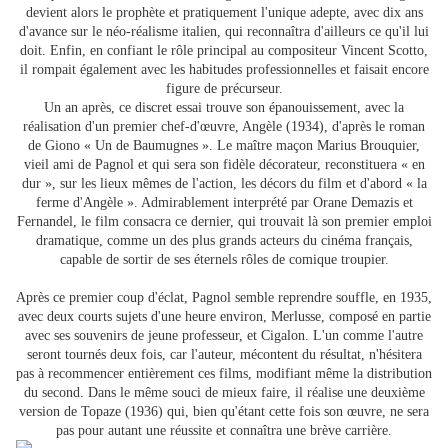
devient alors le prophète et pratiquement l'unique adepte, avec dix ans
d'avance sur le néo-réalisme italien, qui reconnaîtra d'ailleurs ce qu'il lui
doit. Enfin, en confiant le rôle principal au compositeur Vincent Scotto,
il rompait également avec les habitudes professionnelles et faisait encore
figure de précurseur.
Un an après, ce discret essai trouve son épanouissement, avec la
réalisation d'un premier chef-d'œuvre, Angèle (1934), d'après le roman
de Giono « Un de Baumugnes ». Le maître maçon Marius Brouquier,
vieil ami de Pagnol et qui sera son fidèle décorateur, reconstituera « en
dur », sur les lieux mêmes de l'action, les décors du film et d'abord « la
ferme d'Angèle ». Admirablement interprété par Orane Demazis et
Fernandel, le film consacra ce dernier, qui trouvait là son premier emploi
dramatique, comme un des plus grands acteurs du cinéma français,
capable de sortir de ses éternels rôles de comique troupier.
Après ce premier coup d'éclat, Pagnol semble reprendre souffle, en 1935,
avec deux courts sujets d'une heure environ, Merlusse, composé en partie
avec ses souvenirs de jeune professeur, et Cigalon. L'un comme l'autre
seront tournés deux fois, car l'auteur, mécontent du résultat, n'hésitera
pas à recommencer entièrement ces films, modifiant même la distribution
du second. Dans le même souci de mieux faire, il réalise une deuxième
version de Topaze (1936) qui, bien qu'étant cette fois son œuvre, ne sera
pas pour autant une réussite et connaîtra une brève carrière.