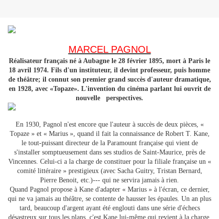
MARCEL PAGNOL
Réalisateur français né à Aubagne le 28 février 1895, mort à Paris le
18 avril 1974. Fils d'un instituteur, il devint professeur, puis homme
de théâtre; il connut son premier grand succès d'auteur dramatique,
en 1928, avec «Topaze». L'invention du cinéma parlant lui ouvrit de
nouvelle perspectives.
En 1930, Pagnol n'est encore que l'auteur à succès de deux pièces, «
Topaze » et « Marius », quand il fait la connaissance de Robert T. Kane,
le tout-puissant directeur de la Paramount française qui vient de
s'installer somptueusement dans ses studios de Saint-Maurice, près de
Vincennes. Celui-ci a la charge de constituer pour la filiale française un «
comité littéraire » prestigieux (avec Sacha Guitry, Tristan Bernard,
Pierre Benoit, etc.)--- qui ne servira jamais à rien.
Quand Pagnol propose à Kane d'adapter « Marius » à l'écran, ce dernier,
qui ne va jamais au théâtre, se contente de hausser les épaules. Un an plus
tard, beaucoup d'argent ayant été englouti dans une série d'échecs
désastreux sur tous les plans, c'est Kane lui-même qui revient à la charge.