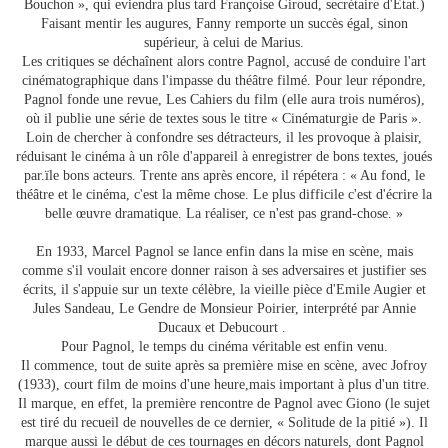
Bouchon », qui eviendra plus tard Françoise Giroud, secrétaire d'État.)
Faisant mentir les augures, Fanny remporte un succès égal, sinon
supérieur, à celui de Marius.
Les critiques se déchaînent alors contre Pagnol, accusé de conduire l'art
cinématographique dans l'impasse du théâtre filmé. Pour leur répondre,
Pagnol fonde une revue, Les Cahiers du film (elle aura trois numéros),
où il publie une série de textes sous le titre « Cinématurgie de Paris ».
Loin de chercher à confondre ses détracteurs, il les provoque à plaisir,
réduisant le cinéma à un rôle d'appareil à enregistrer de bons textes, joués
par.ïle bons acteurs. Trente ans après encore, il répétera : « Au fond, le
théâtre et le cinéma, c'est la même chose. Le plus difficile c'est d'écrire la
belle œuvre dramatique. La réaliser, ce n'est pas grand-chose. »
En 1933, Marcel Pagnol se lance enfin dans la mise en scène, mais
comme s'il voulait encore donner raison à ses adversaires et justifier ses
écrits, il s'appuie sur un texte célèbre, la vieille pièce d'Emile Augier et
Jules Sandeau, Le Gendre de Monsieur Poirier, interprété par Annie
Ducaux et Debucourt .
Pour Pagnol, le temps du cinéma véritable est enfin venu.
Il commence, tout de suite après sa première mise en scène, avec Jofroy
(1933), court film de moins d'une heure,mais important à plus d'un titre.
Il marque, en effet, la première rencontre de Pagnol avec Giono (le sujet
est tiré du recueil de nouvelles de ce dernier, « Solitude de la pitié »). Il
marque aussi le début de ces tournages en décors naturels, dont Pagnol