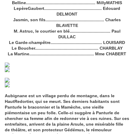
Belline.......................................................... MillyMATHIS
LepèreGaubert................................................ Edouard
DELMONT
Jasmin, son fils................................................. Charles
BLAVETTE
M. Astruc, le courtier en blé.................................. Paul
DULLAC
Le Garde-champêtre........................................... LOUISARD
Le Boucher..................................................... CHARBLAY
La Martine...................................................... Mme CHABERT
Aubignane est un village perdu de montagne, dans le
HautRedortier, qui se meurt. Ses derniers habitants sont
Panturle le braconnier et la Mamèche, une vieille
piémontaise un peu folle. Celle-ci suggère à Panturle de
chercher sa femme afin de redonner vie à ces ruines. Sur ces
entrefaites, arrivent de la plaine Arsule, une misérable fille
de théâtre, et son protecteur Gédémus, le rémouleur