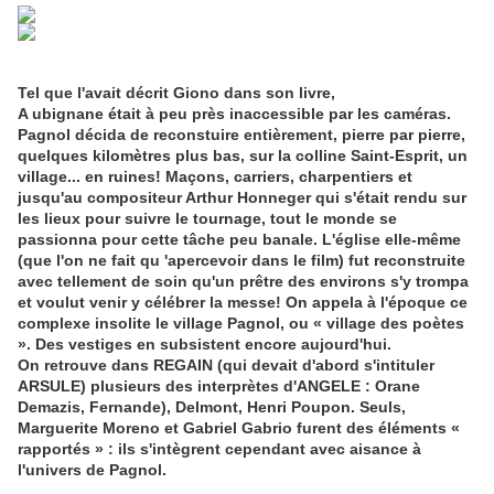
Tel que l'avait décrit Giono dans son livre,
A ubignane était à peu près inaccessible par les caméras.
Pagnol décida de reconstuire entièrement, pierre par pierre,
quelques kilomètres plus bas, sur la colline Saint-Esprit, un
village... en ruines! Maçons, carriers, charpentiers et
jusqu'au compositeur Arthur Honneger qui s'était rendu sur
les lieux pour suivre le tournage, tout le monde se
passionna pour cette tâche peu banale. L'église elle-même
(que l'on ne fait qu 'apercevoir dans le film) fut reconstruite
avec tellement de soin qu'un prêtre des environs s'y trompa
et voulut venir y célébrer la messe! On appela à l'époque ce
complexe insolite le village Pagnol, ou « village des poètes
». Des vestiges en subsistent encore aujourd'hui.
On retrouve dans REGAIN (qui devait d'abord s'intituler
ARSULE) plusieurs des interprètes d'ANGELE : Orane
Demazis, Fernande), Delmont, Henri Poupon. Seuls,
Marguerite Moreno et Gabriel Gabrio furent des éléments «
rapportés » : ils s'intègrent cependant avec aisance à
l'univers de Pagnol.