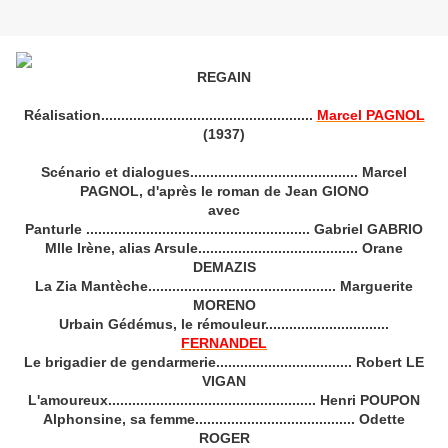
REGAIN
Réalisation.....................................................
Marcel PAGNOL
(1937)
Scénario et dialogues.......................................... Marcel
PAGNOL, d'après le roman de Jean GIONO
avec
Panturle ........................................................ Gabriel GABRIO
Mlle Irène, alias Arsule........................................ Orane
DEMAZIS
La Zia Mantèche............................................... Marguerite
MORENO
Urbain Gédémus, le rémouleur...............................
FERNANDEL
Le brigadier de gendarmerie.................................. Robert LE
VIGAN
L'amoureux.................................................... Henri POUPON
Alphonsine, sa femme........................................ Odette
ROGER