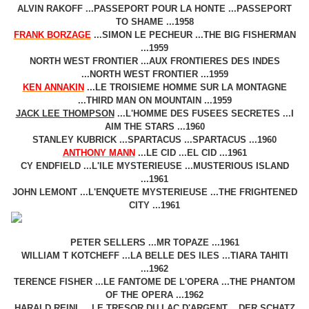
ALVIN RAKOFF ...PASSEPORT POUR LA HONTE ...PASSEPORT
TO SHAME ...1958
FRANK BORZAGE
...SIMON LE PECHEUR ...THE BIG FISHERMAN
...1959
NORTH WEST FRONTIER ...AUX FRONTIERES DES INDES
...NORTH WEST FRONTIER ...1959
KEN ANNAKIN
...LE TROISIEME HOMME SUR LA MONTAGNE
...THIRD MAN ON MOUNTAIN ...1959
JACK LEE THOMPSON
...L'HOMME DES FUSEES SECRETES ...I
AIM THE STARS ...1960
STANLEY KUBRICK ...SPARTACUS ...SPARTACUS ...1960
ANTHONY MANN
...LE CID ...EL CID ...1961
CY ENDFIELD ...L'ILE MYSTERIEUSE ...MUSTERIOUS ISLAND
...1961
JOHN LEMONT ...L'ENQUETE MYSTERIEUSE ...THE FRIGHTENED
CITY ...1961
PETER SELLERS ...MR TOPAZE ...1961
WILLIAM T KOTCHEFF ...LA BELLE DES ILES ...TIARA TAHITI
...1962
TERENCE FISHER ...LE FANTOME DE L'OPERA ...THE PHANTOM
OF THE OPERA ...1962
HARALD REINL ...LE TRESOR DU LAC D'ARGENT ...DER SCHATZ