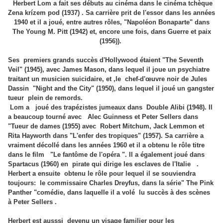
Herbert Lom a fait ses débuts au cinéma dans le cinéma tchèque
Zena krízem pod (1937) . Sa carrière prit de l'essor dans les années
1940 et il a joué, entre autres rôles, "Napoléon Bonaparte" dans
The Young M. Pitt (1942) et, encore une fois, dans Guerre et paix
(1956)).
Ses premiers grands succès d'Hollywood étaient "The Seventh
Veil" (1945), avec James Mason, dans lequel il joue un psychiatre
traitant un musicien suicidaire, et ,le chef-d'œuvre noir de Jules
Dassin "Night and the City" (1950), dans lequel il joué un gangster
tueur plein de remords.
Lom a joué des trapézistes jumeaux dans Double Alibi (1948). Il
a beaucoup tourné avec Alec Guinness et Peter Sellers dans
"Tueur de dames (1955) avec Robert Mitchum, Jack Lemmon et
Rita Hayworth dans "L'enfer des tropiques" (1957). Sa carrière a
vraiment décollé dans les années 1960 et il a obtenu le rôle titre
dans le film "Le fantôme de l'opéra ". Il a également joué dans
Spartacus (1960) en pirate qui dirige les esclaves de l'Italie .
Herbert a ensuite obtenu le rôle pour lequel il se souviendra
toujours: le commissaire Charles Dreyfus, dans la série" The Pink
Panther "comédie, dans laquelle il a volé lu succès à des scènes
à Peter Sellers .
Herbert est ausssi devenu un visage familier pour les