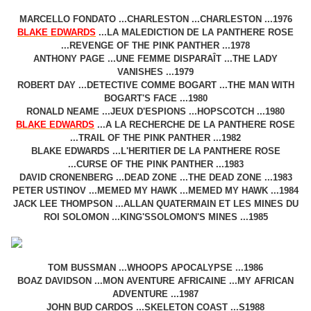
MARCELLO FONDATO ...CHARLESTON ...CHARLESTON ...1976
BLAKE EDWARDS
...LA MALEDICTION DE LA PANTHERE ROSE
...REVENGE OF THE PINK PANTHER ...1978
ANTHONY PAGE ...UNE FEMME DISPARAÎT ...THE LADY
VANISHES ...1979
ROBERT DAY ...DETECTIVE COMME BOGART ...THE MAN WITH
BOGART'S FACE ...1980
RONALD NEAME ...JEUX D'ESPIONS ...HOPSCOTCH ...1980
BLAKE EDWARDS
...A LA RECHERCHE DE LA PANTHERE ROSE
...TRAIL OF THE PINK PANTHER ...1982
BLAKE EDWARDS ...L'HERITIER DE LA PANTHERE ROSE
...CURSE OF THE PINK PANTHER ...1983
DAVID CRONENBERG ...DEAD ZONE ...THE DEAD ZONE ...1983
PETER USTINOV ...MEMED MY HAWK ...MEMED MY HAWK ...1984
JACK LEE THOMPSON ...ALLAN QUATERMAIN ET LES MINES DU
ROI SOLOMON ...KING'SSOLOMON'S MINES ...1985
TOM BUSSMAN ...WHOOPS APOCALYPSE ...1986
BOAZ DAVIDSON ...MON AVENTURE AFRICAINE ...MY AFRICAN
ADVENTURE ...1987
JOHN BUD CARDOS ...SKELETON COAST ...S1988