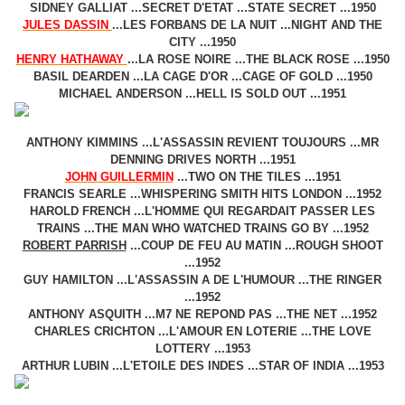
SIDNEY GALLIAT ...SECRET D'ETAT ...STATE SECRET ...1950
JULES DASSIN
...LES FORBANS DE LA NUIT ...NIGHT AND THE
CITY ...1950
HENRY HATHAWAY
...LA ROSE NOIRE ...THE BLACK ROSE ...1950
BASIL DEARDEN ...LA CAGE D'OR ...CAGE OF GOLD ...1950
MICHAEL ANDERSON ...HELL IS SOLD OUT ...1951
ANTHONY KIMMINS ...L'ASSASSIN REVIENT TOUJOURS ...MR
DENNING DRIVES NORTH ...1951
JOHN GUILLERMIN
...TWO ON THE TILES ...1951
FRANCIS SEARLE ...WHISPERING SMITH HITS LONDON ...1952
HAROLD FRENCH ...L'HOMME QUI REGARDAIT PASSER LES
TRAINS ...THE MAN WHO WATCHED TRAINS GO BY ...1952
ROBERT PARRISH
...COUP DE FEU AU MATIN ...ROUGH SHOOT
...1952
GUY HAMILTON ...L'ASSASSIN A DE L'HUMOUR ...THE RINGER
...1952
ANTHONY ASQUITH ...M7 NE REPOND PAS ...THE NET ...1952
CHARLES CRICHTON ...L'AMOUR EN LOTERIE ...THE LOVE
LOTTERY ...1953
ARTHUR LUBIN ...L'ETOILE DES INDES ...STAR OF INDIA ...1953