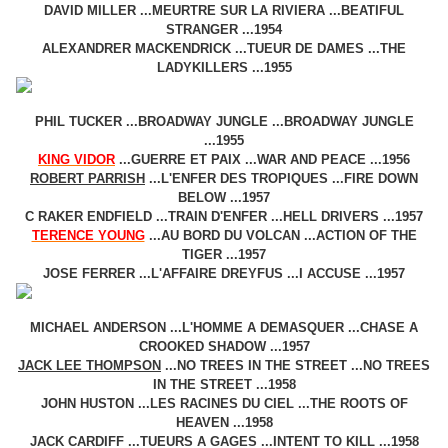
DAVID MILLER ...MEURTRE SUR LA RIVIERA ...BEATIFUL
STRANGER ...1954
ALEXANDRER MACKENDRICK ...TUEUR DE DAMES ...THE
LADYKILLERS ...1955
PHIL TUCKER ...BROADWAY JUNGLE ...BROADWAY JUNGLE
...1955
KING VIDOR
...GUERRE ET PAIX ...WAR AND PEACE ...1956
ROBERT PARRISH
...L'ENFER DES TROPIQUES ...FIRE DOWN
BELOW ...1957
C RAKER ENDFIELD ...TRAIN D'ENFER ...HELL DRIVERS ...1957
TERENCE YOUNG
...AU BORD DU VOLCAN ...ACTION OF THE
TIGER ...1957
JOSE FERRER ...L'AFFAIRE DREYFUS ...I ACCUSE ...1957
MICHAEL ANDERSON ...L'HOMME A DEMASQUER ...CHASE A
CROOKED SHADOW ...1957
JACK LEE THOMPSON
...NO TREES IN THE STREET ...NO TREES
IN THE STREET ...1958
JOHN HUSTON ...LES RACINES DU CIEL ...THE ROOTS OF
HEAVEN ...1958
JACK CARDIFF ...TUEURS A GAGES ...INTENT TO KILL ...1958