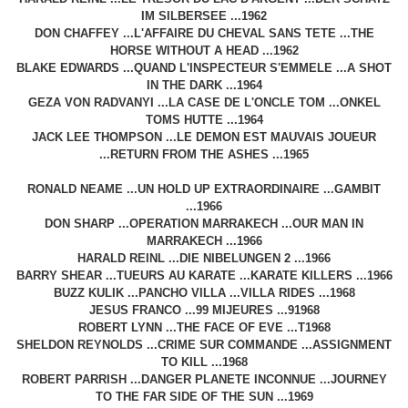
IM SILBERSEE ...1962
DON CHAFFEY ...L'AFFAIRE DU CHEVAL SANS TETE ...THE
HORSE WITHOUT A HEAD ...1962
BLAKE EDWARDS ...QUAND L'INSPECTEUR S'EMMELE ...A SHOT
IN THE DARK ...1964
GEZA VON RADVANYI ...LA CASE DE L'ONCLE TOM ...ONKEL
TOMS HUTTE ...1964
JACK LEE THOMPSON ...LE DEMON EST MAUVAIS JOUEUR
...RETURN FROM THE ASHES ...1965
RONALD NEAME ...UN HOLD UP EXTRAORDINAIRE ...GAMBIT
...1966
DON SHARP ...OPERATION MARRAKECH ...OUR MAN IN
MARRAKECH ...1966
HARALD REINL ...DIE NIBELUNGEN 2 ...1966
BARRY SHEAR ...TUEURS AU KARATE ...KARATE KILLERS ...1966
BUZZ KULIK ...PANCHO VILLA ...VILLA RIDES ...1968
JESUS FRANCO ...99 MIJEURES ...91968
ROBERT LYNN ...THE FACE OF EVE ...T1968
SHELDON REYNOLDS ...CRIME SUR COMMANDE ...ASSIGNMENT
TO KILL ...1968
ROBERT PARRISH ...DANGER PLANETE INCONNUE ...JOURNEY
TO THE FAR SIDE OF THE SUN ...1969