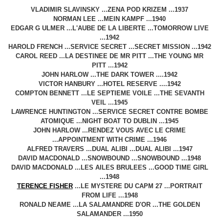
VLADIMIR SLAVINSKY ...ZENA POD KRIZEM ...1937
NORMAN LEE ...MEIN KAMPF ...1940
EDGAR G ULMER ...L'AUBE DE LA LIBERTE ...TOMORROW LIVE
...1942
HAROLD FRENCH ...SERVICE SECRET ...SECRET MISSION ...1942
CAROL REED ...LA DESTINEE DE MR PITT ...THE YOUNG MR
PITT ...1942
JOHN HARLOW ...THE DARK TOWER ....1942
VICTOR HANBURY ...HOTEL RESERVE ....1942
COMPTON BENNETT ...LE SEPTIEME VOILE ...THE SEVANTH
VEIL ...1945
LAWRENCE HUNTINGTON ...SERVICE SECRET CONTRE BOMBE
ATOMIQUE ...NIGHT BOAT TO DUBLIN ...1945
JOHN HARLOW ...RENDEZ VOUS AVEC LE CRIME
...APPOINTMENT WITH CRIME ...1946
ALFRED TRAVERS ...DUAL ALIBI ...DUAL ALIBI ...1947
DAVID MACDONALD ...SNOWBOUND ...SNOWBOUND ...1948
DAVID MACDONALD ...LES AILES BRULEES ...GOOD TIME GIRL
...1948
TERENCE FISHER
...LE MYSTERE DU CAPM 27 ...PORTRAIT
FROM LIFE ...1948
RONALD NEAME ...LA SALAMANDRE D'OR ...THE GOLDEN
SALAMANDER ...1950