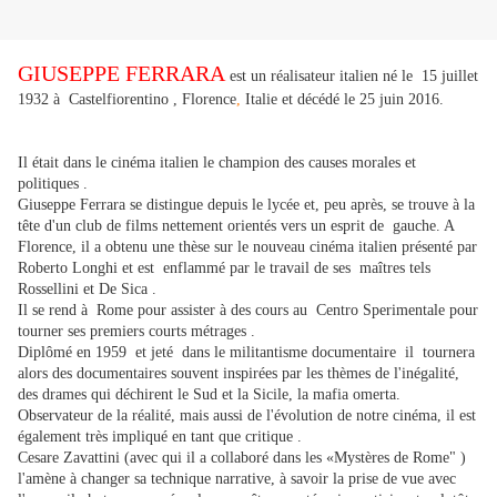
GIUSEPPE FERRARA
est un réalisateur italien né le 15 juillet
1932 à Castelfiorentino , Florence
,
Italie et décédé le 25 juin 2016.
Il était dans le cinéma italien
le champion des causes morales et
politiques .
Giuseppe Ferrara se distingue depuis le lycée et, peu après, se trouve à la
tête d'un club de films nettement orientés vers un esprit de gauche
.
A
Florence, il a obtenu une thèse sur le nouveau cinéma italien présenté par
Roberto Longhi et est enflammé par le travail de ses maîtres tels
Rossellini et De Sica .
Il se rend à Rome pour assister à des cours au Centro Sperimentale pour
tourner ses premiers courts métrages .
Diplômé en 1959 et jeté dans le militantisme documentaire il tournera
alors des documentaires souvent inspirées par les thèmes de l'inégalité,
des drames qui déchirent le Sud et la Sicile, la mafia omerta.
Observateur de la réalité, mais aussi de l'évolution de notre cinéma, il est
également très impliqué en tant que critique .
Cesare Zavattini (avec qui il a collaboré dans les «Mystères de Rome" )
l'amène à changer sa technique narrative, à savoir la prise de vue avec