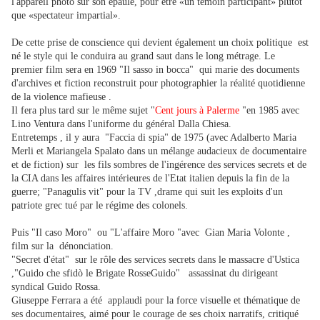
l'appareil photo sur son épaule, pour être «un témoin participant» plutôt
que «spectateur impartial».
De cette prise de conscience qui devient également un choix politique est
né le style qui le conduira au grand saut dans le long métrage.
Le
premier film sera en 1969 "
Il sasso in bocca"
qui marie des documents
d'archives et fiction reconstruit pour photographier la réalité quotidienne
de la violence mafieuse .
Il fera plus tard sur le même sujet "
Cent jours à Palerme
"en 1985 avec
Lino Ventura dans l'uniforme du général Dalla Chiesa.
Entretemps , il y aura
"
Faccia di spia
" de 1975 (avec Adalberto Maria
Merli et Mariangela Spalato dans un mélange audacieux de documentaire
et de fiction) sur les fils sombres de l'ingérence des services secrets et de
la CIA dans les affaires intérieures de l'Etat italien
depuis la fin de la
guerre;
"Panagulis vit" pour la TV ,drame qui suit les exploits d'un
patriote grec tué par le régime des colonels.
Puis "
Il caso Moro
" ou "L'affaire Moro "avec Gian Maria Volonte ,
film sur la
dénonciation.
"Secret d'état
"
sur le rôle des services secrets dans le massacre d'Ustica
,
"Guido che sfidò le Brigate Rosse
Guido" assassinat du dirigeant
syndical Guido Rossa.
Giuseppe Ferrara a été applaudi pour la force visuelle et thématique de
ses documentaires, aimé pour le courage de ses choix narratifs, critiqué