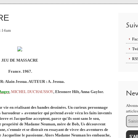
RE
Sui
07:14am
Fa
Twi
RS
JEU DE MASSACRE
France. 1967.
 Alain Jessua. AUTEUR : A. Jessua.
MICHEL DUCHAUSSOY
New
Auger
,
, Eleonore Hilt, Anna Gaylor.
Abonne
ur vie en réalisant des bandes dessinées. Un curieux personnage
article
 baroudeur » aventurier qui prétend avoir vécu les faits inventés
Email
ierre et Jacqueline acceptent, parce qu'ils sont sans le sou,
belle propriété de Madame Neuman, mère de Bob, Us découvrent
e, s'ennuie et se distrait en essayant de vivre des aventures de
t de Jacqueline le passionne. Alors Madame Neuman les embauche,