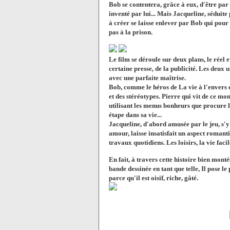
Bob se contentera, grâce à eux, d'être pa
inventé par lui... Mais Jacqueline, séduite
à créer se laisse enlever par Bob qui pour
pas à la prison.
Le film se déroule sur deux plans, le réel 
certaine presse, de la publicité. Les deux 
avec une parfaite maîtrise.
Bob, comme le héros de La vie à l'envers es
et des stéréotypes. Pierre qui vit de ce mo
utilisant les menus bonheurs que procure l'
étape dans sa vie...
Jacqueline, d'abord amusée par le jeu, s'y 
amour, laisse insatisfait un aspect romanti
travaux quotidiens. Les loisirs, la vie facil
En fait, à travers cette histoire bien mont
bande dessinée en tant que telle, Il pose le
parce qu'il est oisif, riche, gâté.