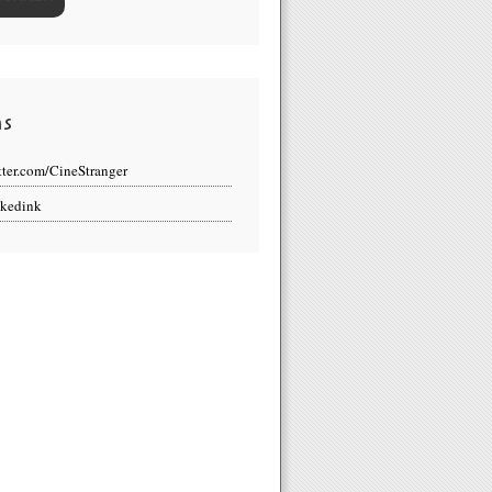
ns
tter.com/CineStranger
kedink