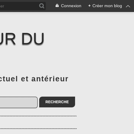
Connexion
+
Créer mon blog
UR DU
el et antérieur