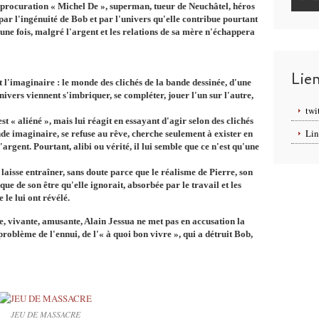
r procuration « Michel De », superman, tueur de Neuchâtel, héros
 par l'ingénuité de Bob et par l'univers qu'elle contribue pourtant
 une fois, malgré l'argent et les relations de sa mère n'échappera
Lie
et l'imaginaire : le monde des clichés de la bande dessinée, d'une
univers viennent s'imbriquer, se compléter, jouer l'un sur l'autre,
twi
t « aliéné », mais lui réagit en essayant d'agir selon des clichés
Lin
nde imaginaire, se refuse au rêve, cherche seulement à exister en
argent. Pourtant, alibi ou vérité, il lui semble que ce n'est qu'une
laisse entraîner, sans doute parce que le réalisme de Pierre, son
que de son être qu'elle ignorait, absorbée par le travail et les
e le lui ont révélé.
ée, vivante, amusante, Alain Jessua ne met pas en accusation la
 problème de l'ennui, de l'« à quoi bon vivre », qui a détruit Bob,
JEU DE MASSACRE