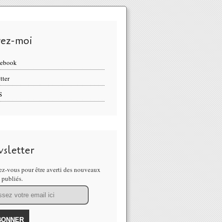
vez-moi
cebook
tter
S
sletter
z-vous pour être averti des nouveaux
s publiés.